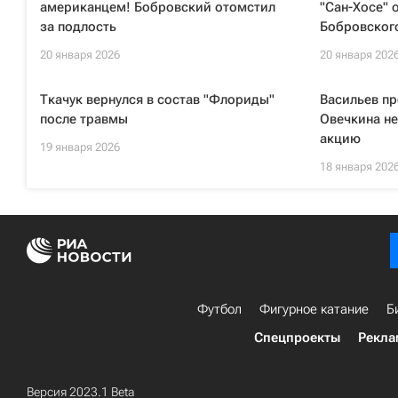
американцем! Бобровский отомстил
"Сан-Хосе" 
за подлость
Бобровског
20 января 2026
20 января 202
Ткачук вернулся в состав "Флориды"
Васильев п
после травмы
Овечкина н
акцию
19 января 2026
18 января 202
Футбол
Фигурное катание
Б
Спецпроекты
Рекла
Версия 2023.1 Beta