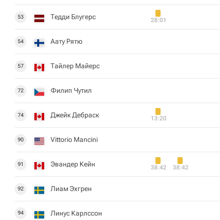
Тедди Блугерс
53
28:01
Аату Рятю
54
Тайлер Майерс
57
Филип Чутил
72
Джейк Дебраск
74
13:20
Vittorio Mancini
90
Эвандер Кейн
91
38:42
38:42
Лиам Эхгрен
92
Линус Карлссон
94