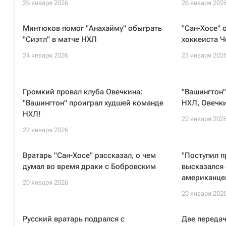
26 января 2026
26 января 202
Минтюков помог "Анахайму" обыграть
"Сан-Хосе" 
"Сиэтл" в матче НХЛ
хоккеиста 
24 января 2026
23 января 202
Громкий провал клуба Овечкина:
"Вашингтон"
"Вашингтон" проиграл худшей команде
НХЛ, Овечки
НХЛ!
22 января 202
22 января 2026
Вратарь "Сан-Хосе" рассказал, о чем
"Поступил п
думал во время драки с Бобровским
высказался 
американце
20 января 2026
20 января 202
Русский вратарь подрался с
Две переда