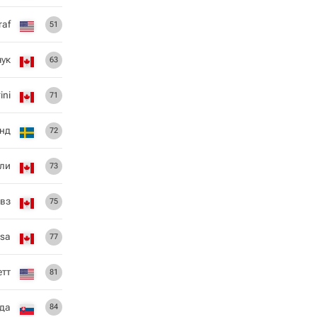
raf
51
чук
63
ini
71
нд
72
ли
73
ивз
75
isa
77
етт
81
нда
84