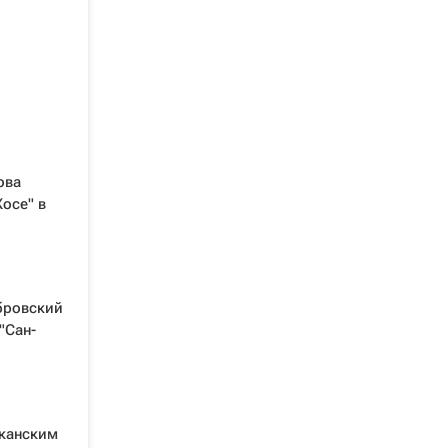
ова
осе" в
бровский
"Сан-
иканским