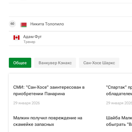
Никита Толопило
60
Адам Фут
Тренер
Общее
Ванкувер Кэнакс
Сан-Хосе Шаркс
СМИ: "Сан-Хосе" заинтересован в
"Спартак" п
приобретении Панарина
обладателе
29 января 2026
29 января 202
Малкин получил повреждение на
Шайба Малк
скамейке запасных
обыграть "В