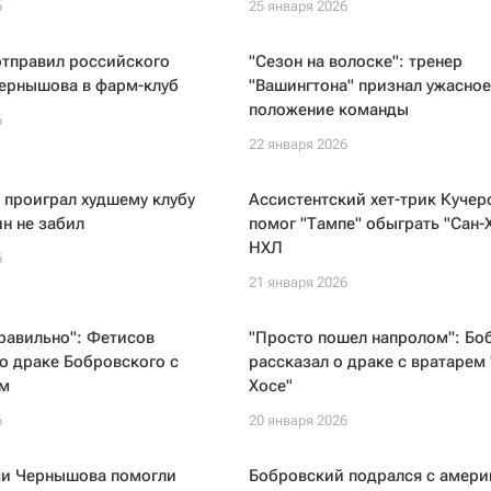
6
25 января 2026
отправил российского
"Сезон на волоске": тренер
Чернышова в фарм-клуб
"Вашингтона" признал ужасное
положение команды
6
22 января 2026
 проиграл худшему клубу
Ассистентский хет-трик Кучер
н не забил
помог "Тампе" обыграть "Сан-Х
НХЛ
6
21 января 2026
равильно": Фетисов
"Просто пошел напролом": Бо
о драке Бобровского с
рассказал о драке с вратарем 
м
Хосе"
6
20 января 2026
чи Чернышова помогли
Бобровский подрался с амер