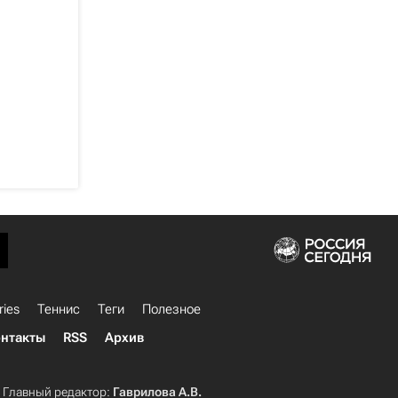
ries
Теннис
Теги
Полезное
нтакты
RSS
Архив
Главный редактор:
Гаврилова А.В.