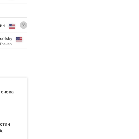
вич
33
sofsky
Тренер
 снова
стин
А