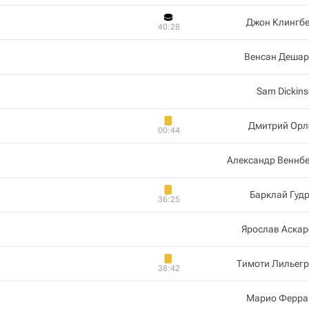
Джон Клингбе
40:28
Венсан Дешар
Sam Dickin
Дмитрий Орл
00:44
Александр Веннб
Барклай Гуд
36:25
Ярослав Аскар
Тимоти Лильегр
38:42
Марио Ферра