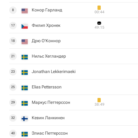
Конор Гарланд
8
00:44
Филип Хронек
17
49:15
Дрю О'Коннор
18
Нильс Хегландер
21
Jonathan Lekkerimaeki
23
Elias Pettersson
25
Маркус Петтерссон
29
38:49
Кевин Ланкинен
32
Элиас Петтерссон
40