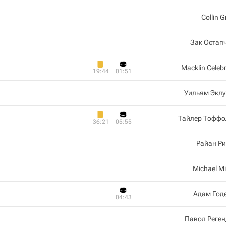
Collin G
Зак Остап
Macklin Celebr
19:44
01:51
Уильям Эклу
Тайлер Тоффо
36:21
05:55
Райан Р
Michael M
Адам Год
04:43
Павол Реге