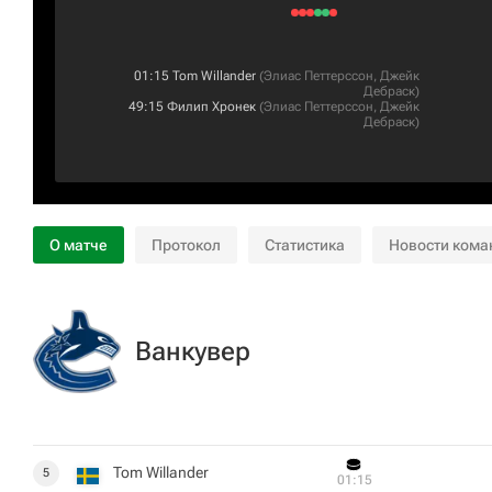
01:15
Tom Willander
(
Элиас Петтерссон
,
Джейк
Дебраск
)
49:15
Филип Хронек
(
Элиас Петтерссон
,
Джейк
Дебраск
)
О матче
Протокол
Статистика
Новости кома
Ванкувер
Tom Willander
5
01:15