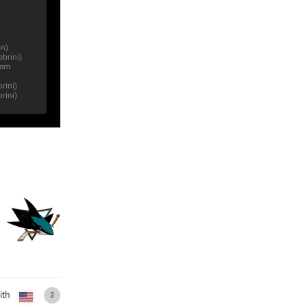
on
)
ebrini
)
am
rini
)
rini
)
ith
2