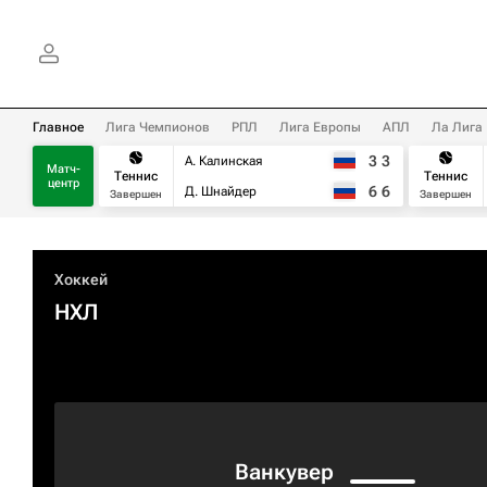
Главное
Лига Чемпионов
РПЛ
Лига Европы
АПЛ
Ла Лига
3
3
А. Калинская
Матч-
Теннис
Теннис
центр
6
6
Д. Шнайдер
Завершен
Завершен
Хоккей
НХЛ
Ванкувер