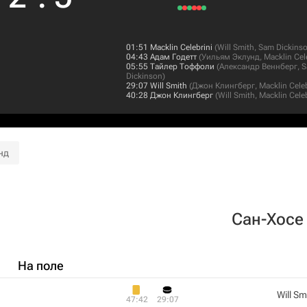
01:51
Macklin Celebrini
(
Will Smith
,
Sam Dickins
04:43
Адам Годетт
(
Уильям Эклунд
,
Macklin Cel
05:55
Тайлер Тоффоли
(
Александр Веннберг
,
S
Dickinson
)
29:07
Will Smith
(
Джон Клингберг
,
Macklin Celeb
40:28
Джон Клингберг
(
Will Smith
,
Macklin Celeb
нд
Сан-Хосе
На поле
Will Sm
47:42
29:07