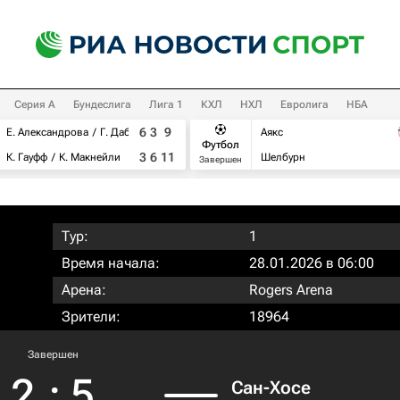
Серия А
Бундеслига
Лига 1
КХЛ
НХЛ
Евролига
НБА
6
3
9
Е. Александрова
Г. Дабровски
Аякс
Футбол
3
6
11
К. Гауфф
К. Макнейли
Шелбурн
Завершен
Тур:
1
Время начала:
28.01.2026 в 06:00
Арена:
Rogers Arena
Зрители:
18964
Завершен
2
:
5
Сан-Хосе