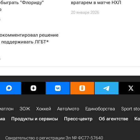
обыграть "Флориду"
вратарем в матче НХЛ
о
20 января 2026
6
рокомментировал решение
е поддерживать ЛГБТ*
6
иатлон
ЗОЖ
Хоккей
Авто/мото
Единоборства
Sport sto
ма
Продукты и сервисы
Пресс-центр
Об агентстве
Ко
Свидетельство о регистрации Эл № ФС77-57640