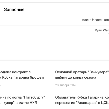
Запасные
Алекс Неделько
Ryan War
родлил контракт с
Основной вратарь "Ванкувера"
м Кубка Гагарина Ярошем
выбыл до конца сезона
6
28 января 2026
ина помогла "Питтсбургу"
Обладатель Кубка Гагарина Ко
анкувер" в матче НХЛ
перешел из "Авангарда" в ЦСК