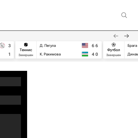
3
6
6
Д. Пегула
Брага
Теннис
Футбол
1
4
0
К. Рахимова
Дина
Завершен
Завершен