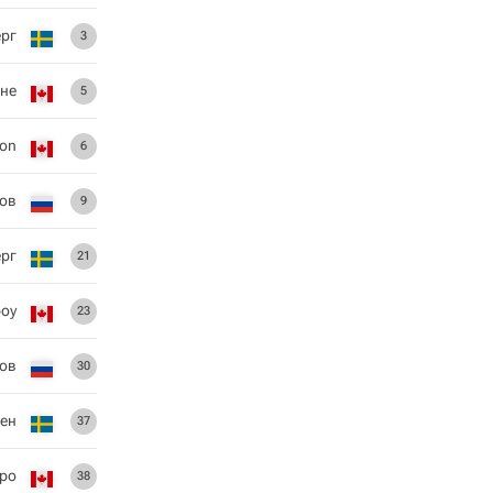
рг
3
не
5
son
6
ов
9
ерг
21
роу
23
ов
30
ен
37
ро
38