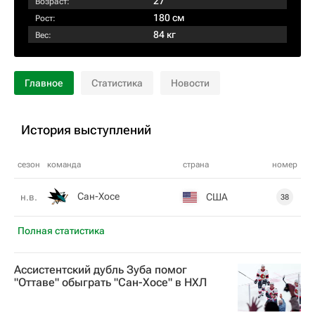
27
Возраст:
180 см
Рост:
84 кг
Вес:
Главное
Статистика
Новости
История выступлений
сезон
команда
страна
номер
Сан-Хосе
США
н.в.
38
Полная статистика
Ассистентский дубль Зуба помог
"Оттаве" обыграть "Сан-Хосе" в НХЛ