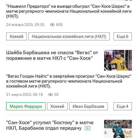
Анахайм Дакс
Сан-Хосе Шаркс
"Нэшвилл Предаторз" на выезде обыграл "Сан-Хосе Шаркс" в
матче регулярного чемпионата Национальной хоккейной лиги
Национальная хоккейная лига (НХЛ)
(НХЛ).
Дмитрий Орлов
24 января 2025, 09:55
808
Хоккей
Национальная хоккейная лига (НХЛ)
Еще
6
Нэшвилл Предаторз
Сан-Хосе Шаркс
Шайба Барбашева не спасла "Вегас" от
Густав Нюквист
Филип Форсберг
Спорт
поражения в матче НХЛ с "Сан-Хосе"
Федор Свечков
"Вегас Голден Найтс" в овертайме проиграл "Сан-Хосе Шаркс"
в гостевом матче регулярного чемпионата Национальной
хоккейной лиги (НХЛ).
31 марта 2023, 08:18
58
Марио Ферраро
Хоккей
Иван Барбашев
Еще
4
Оскар Линдблум
Вегас Голден Найтс
"Сан-Хосе" уступил "Бостону" в матче
Сан-Хосе Шаркс
НХЛ, Барабанов отдал передачу
Национальная хоккейная лига (НХЛ)