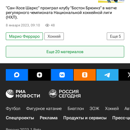
"Сан-Хосе Шаркс" проиграл клубу "Бостон Брюинз" в матче
регулярного чемпионата Национальной хоккейной лиги
(НХЛ).
8 января 2023, 09:10
48
Марио Ферраро
Хоккей
Еще
5
Александр Барабанов
Логан Кутюр
Еще 20 материалов
Сан-Хосе Шаркс
Бостон Брюинз
Национальная хоккейная лига (НХЛ)
Футбол
Фигурное катание
Биатлон
ЗОЖ
Хоккей
Ав
Спецпроекты
Реклама
Продукты и сервисы
Пресс-ц
Версия 2023.1 Beta