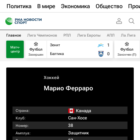
Политика
В мире
Экономика
Общество
Про
Главное
Лига Чемпионов
РПЛ
Лига Европы
АПЛ
Ла Лига
1
Зенит
Матч-
Футбол
Футбол
центр
0
Балтика
Завершен
Закончен (П)
Хоккей
Марио Ферраро
Канада
Страна:
Сан-Хосе
Клуб:
38
Номер:
Защитник
Амплуа: