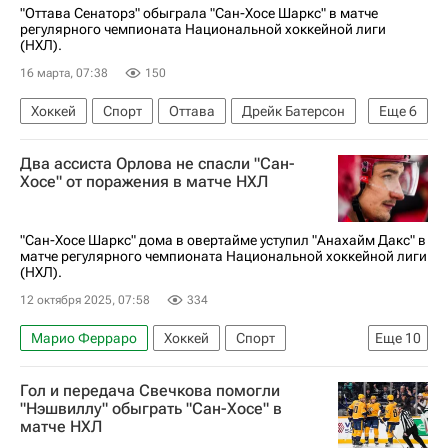
"Оттава Сенаторз" обыграла "Сан-Хосе Шаркс" в матче
регулярного чемпионата Национальной хоккейной лиги
(НХЛ).
16 марта, 07:38
150
Хоккей
Спорт
Оттава
Дрейк Батерсон
Еще
6
Фабиан Зеттерлунд
Дилан Козенс
Два ассиста Орлова не спасли "Сан-
Оттава Сенаторз
Сан-Хосе Шаркс
Хосе" от поражения в матче НХЛ
Эдмонтон Ойлерз
Национальная хоккейная лига (НХЛ)
"Сан-Хосе Шаркс" дома в овертайме уступил "Анахайм Дакс" в
матче регулярного чемпионата Национальной хоккейной лиги
(НХЛ).
12 октября 2025, 07:58
334
Марио Ферраро
Хоккей
Спорт
Еще
10
Райан Ривз
Ярослав Аскаров
Гол и передача Свечкова помогли
Павел Минтюков
Тайлер Тоффоли
"Нэшвиллу" обыграть "Сан-Хосе" в
матче НХЛ
Йон Клингберг
Даллас Старз