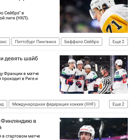
о Сейбрз" в
й лиги (НХЛ).
окс
Питтсбург Пингвинз
Баффало Сейбрз
Еще
2
и девять шайб
у Франции в матче
 проходит в Риге и
нд
Международная федерация хоккея (IIHF)
Еще
2
нович
 Финляндию в
а
 в стартовом матче