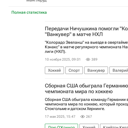
Манглеруд
Полная статистика
Передачи Ничушкина помогли "Ко
"Ванкувер" в матче НХЛ
"Колорадо Эвеланш" на выезде в овертайме
Кэнакс" в матче регулярного чемпионата Н
лиги (НХЛ).
10 ноября 2025, 09:01
389
Хоккей
Спорт
Ванкувер
Валери
Кифер Шервуд
Колорадо Эвеланш
Сборная США обыграла Германию
Национальная хоккейная лига (НХЛ)
чемпионата мира по хоккею
Сборная США обыграла команду Германии в
чемпионата мира по хоккею, который прохо
Стокгольме и датском Хернинге.
17 мая 2025, 15:47
267
Дрю О'Коннор
Хоккей
Клейтон Кел