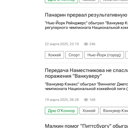
Международная федерация хоккея (IIHF)
Панарин прервал результативную
"Нью-Йорк Рейнджерс" обыграл "Ванкувер Кэ
регулярного чемпионата Национальной хокк
22 марта 2025, 23:10
246
Хоккей
Спорт
Нью-Йорк (город)
К'Андре Миллер
Ванкувер Кэнакс
Н
Передача Наместникова не спасла
Национальная хоккейная лига (НХЛ)
поражения "Ванкуверу"
"Ванкувер Кэнакс" обыграл "Виннипег Джетс
чемпионата Национальной хоккейной лиги (
19 марта 2025, 08:28
168
Дрю О'Коннор
Хоккей
Ванкувер Кэ
Алекс Иафалло
Спорт
Национальна
Малкин помог "Питтсбургу" обыгр