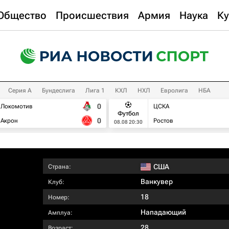
Общество
Происшествия
Армия
Наука
Ку
Серия А
Бундеслига
Лига 1
КХЛ
НХЛ
Евролига
НБА
0
Локомотив
ЦСКА
Футбол
0
Акрон
Ростов
08.08 20:30
США
Страна:
Ванкувер
Клуб:
18
Номер:
Нападающий
Амплуа:
28
Возраст: