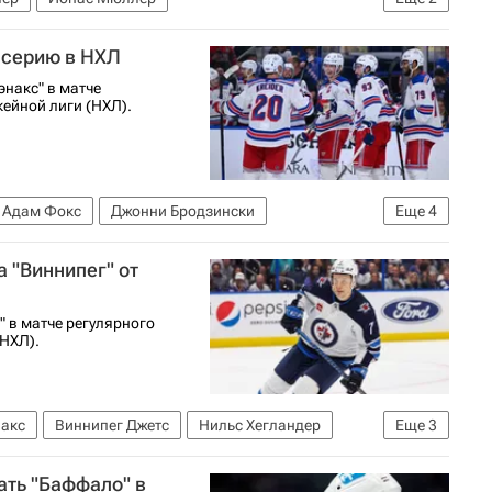
Чемпионат мира по хоккею
 серию в НХЛ
накс" в матче
ейной лиги (НХЛ).
Адам Фокс
Джонни Бродзински
Еще
4
ью-Йорк Рейнджерс
 "Виннипег" от
" в матче регулярного
НХЛ).
накс
Виннипег Джетс
Нильс Хегландер
Еще
3
я хоккейная лига (НХЛ)
ать "Баффало" в