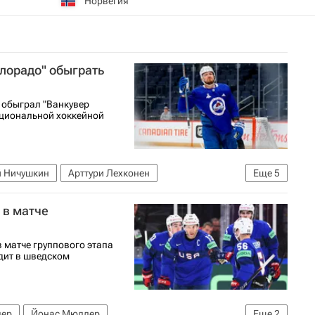
Норвегия
лорадо" обыграть
 обыграл "Ванкувер
ациональной хоккейной
й Ничушкин
Арттури Лехконен
Еще
5
Ванкувер Кэнакс
Анахайм Дакс
 в матче
 матче группового этапа
дит в шведском
лер
Йонас Мюллер
Еще
2