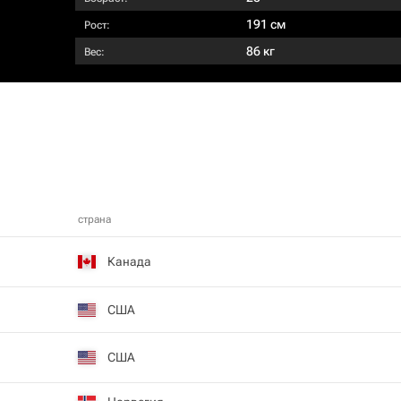
191 см
Рост:
86 кг
Вес:
страна
Канада
США
США