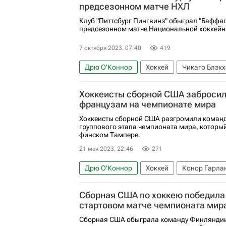
предсезонном матче НХЛ
Клуб "Питтсбург Пингвинз" обыграл "Баффал
предсезонном матче Национальной хоккейно
7 октября 2023, 07:40
419
Дрю О'Коннор
Хоккей
Чикаго Блэкх
Маркус Петтерссон
Евгений Малкин
Хоккеисты сборной США забросил
французам на чемпионате мира
Хоккеисты сборной США разгромили команд
группового этапа чемпионата мира, который
финском Тампере.
21 мая 2023, 22:46
271
Дрю О'Коннор
Хоккей
Конор Гарла
Чемпионат мира по хоккею
Скотт Перу
Сборная США по хоккею победила
стартовом матче чемпионата мир
Сборная США обыграла команду Финляндии