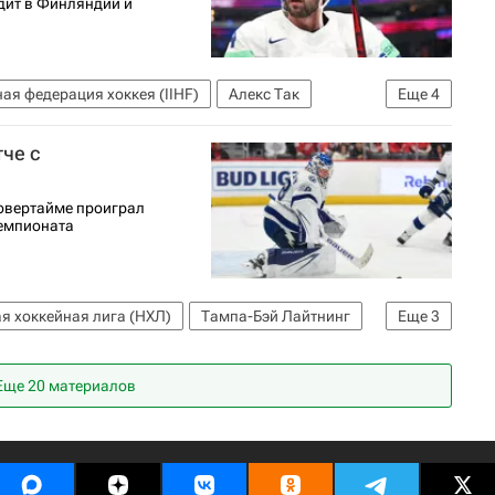
дит в Финляндии и
я федерация хоккея (IIHF)
Алекс Так
Еще
4
А
Чемпионат мира по хоккею
тче с
 овертайме проиграл
чемпионата
я хоккейная лига (НХЛ)
Тампа-Бэй Лайтнинг
Еще
3
ий
Джейсон Цукер
Еще 20 материалов