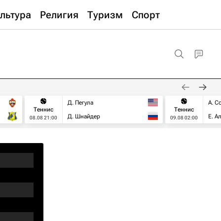
льтура
Религия
Туризм
Спорт
Д. Пегула
А. С
Теннис
Теннис
Д. Шнайдер
Е. А
08.08 21:00
09.08 02:00