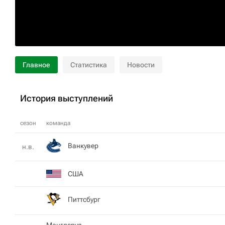
Главное
Статистика
Новости
История выступлений
сезон
команда
Ванкувер
н.в.
США
Питтсбург