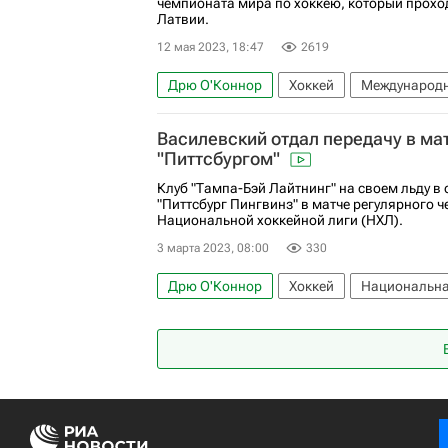
чемпионата мира по хоккею, который прохо
Латвии.
12 мая 2023, 18:47
2619
Дрю О'Коннор
Хоккей
Международна
Теему Хартикайнен
Финляндия
СШ
Василевский отдал передачу в ма
"Питтсбургом"
Клуб "Тампа-Бэй Лайтнинг" на своем льду в
"Питтсбург Пингвинз" в матче регулярного 
Национальной хоккейной лиги (НХЛ).
3 марта 2023, 08:00
330
Дрю О'Коннор
Хоккей
Национальна
Питтсбург Пингвинз
Андрей Василевск