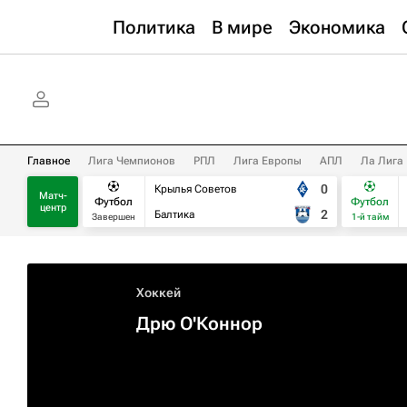
Политика
В мире
Экономика
Главное
Лига Чемпионов
РПЛ
Лига Европы
АПЛ
Ла Лига
0
Крылья Советов
Матч-
Футбол
Футбол
центр
2
Балтика
Завершен
1-й тайм
Хоккей
Дрю О'Коннор