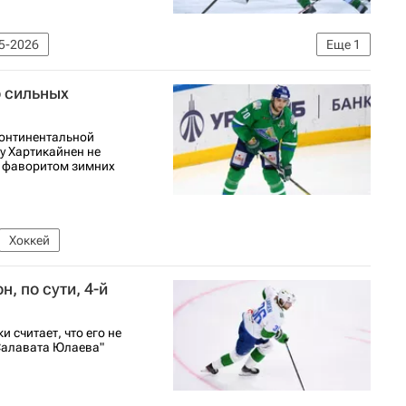
5-2026
Еще
1
о сильных
онтинентальной
у Хартикайнен не
м фаворитом зимних
Хоккей
н, по сути, 4-й
 считает, что его не
"Салавата Юлаева"