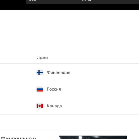
страна
Финляндия
Россия
Канада
 Финляндию в