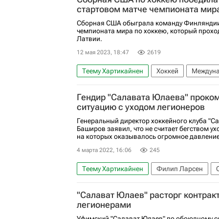
стартовом матче чемпионата мир
Сборная США обыграла команду Финляндии
чемпионата мира по хоккею, который прохо
Латвии.
12 мая 2023, 18:47
2619
Теему Хартикайнен
Хоккей
Междуна
Алекс Так
Финляндия
США
Чем
Гендир "Салавата Юлаева" проко
ситуацию с уходом легионеров
Генеральный директор хоккейного клуба "С
Баширов заявил, что не считает бегством ух
на которых оказывалось огромное давление
4 марта 2022, 16:06
245
Теему Хартикайнен
Филип Ларсен
Юха Метсола
Сакари Маннинен
Дж
"Салават Юлаев" расторг контрак
легионерами
Уфимский "Салават Юлаев" по обоюдному с