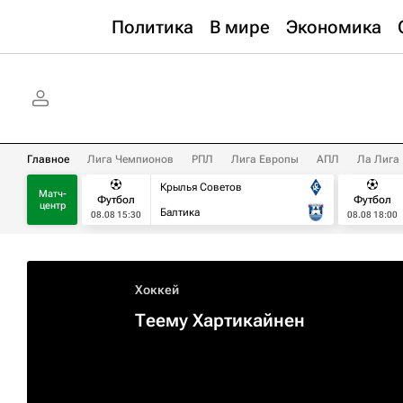
Политика
В мире
Экономика
Главное
Лига Чемпионов
РПЛ
Лига Европы
АПЛ
Ла Лига
Крылья Советов
Матч-
Футбол
Футбол
центр
Балтика
08.08 15:30
08.08 18:00
Хоккей
Теему Хартикайнен