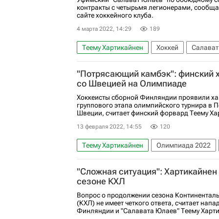
контракты с четырьмя легионерами, сообщ
сайте хоккейного клуба.
4 марта 2022, 14:29
189
Теему Хартикайнен
Хоккей
Салават
Юха Метсола
Сакари Маннинен
"Потрясающий камбэк": финский х
со Швецией на Олимпиаде
Хоккеисты сборной Финляндии проявили ха
группового этапа олимпийского турнира в 
Швеции, считает финский форвард Теему Ха
13 февраля 2022, 14:55
120
Теему Хартикайнен
Олимпиада 2022
Сборная Финляндии по хоккею с шайбой
"Сложная ситуация": Хартикайнен 
сезоне КХЛ
Вопрос о продолжении сезона Континенталь
(КХЛ) не имеет четкого ответа, считает на
Финляндии и "Салавата Юлаев" Теему Харт