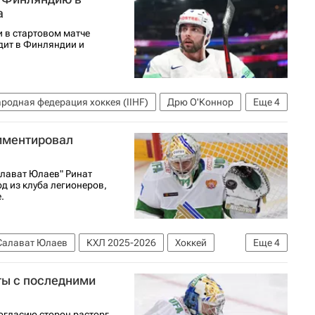
а
 в стартовом матче
дит в Финляндии и
родная федерация хоккея (IIHF)
Дрю О'Коннор
Еще
4
пионат мира по хоккею
мментировал
алават Юлаев" Ринат
од из клуба легионеров,
.
Салават Юлаев
КХЛ 2025-2026
Хоккей
Еще
4
ефф Плэтт
Маркус Гранлунд
ты с последними
огласию сторон расторг