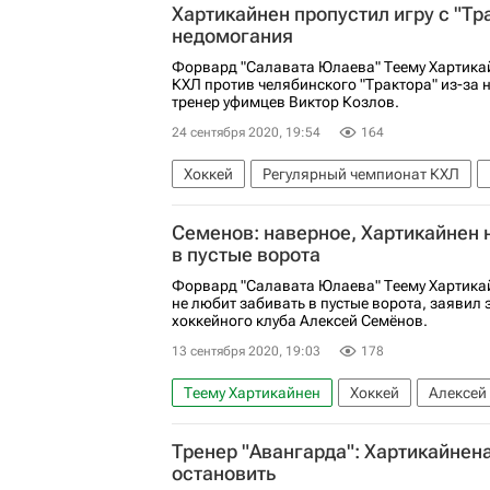
Хартикайнен пропустил игру с "Тр
недомогания
Форвард "Салавата Юлаева" Теему Хартика
КХЛ против челябинского "Трактора" из-за 
тренер уфимцев Виктор Козлов.
24 сентября 2020, 19:54
164
Хоккей
Регулярный чемпионат КХЛ
Салават Юлаев
Трактор
Тему Харт
Семенов: наверное, Хартикайнен 
в пустые ворота
Форвард "Салавата Юлаева" Теему Хартикай
не любит забивать в пустые ворота, заявил
хоккейного клуба Алексей Семёнов.
13 сентября 2020, 19:03
178
Теему Хартикайнен
Хоккей
Алексей
Тренер "Авангарда": Хартикайнен
остановить