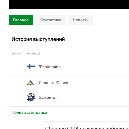
Главное
Статистика
Новости
История выступлений
сезон
команда
Финляндия
Салават Юлаев
Эдмонтон
Полная статистика
Сборная США по хоккею победила