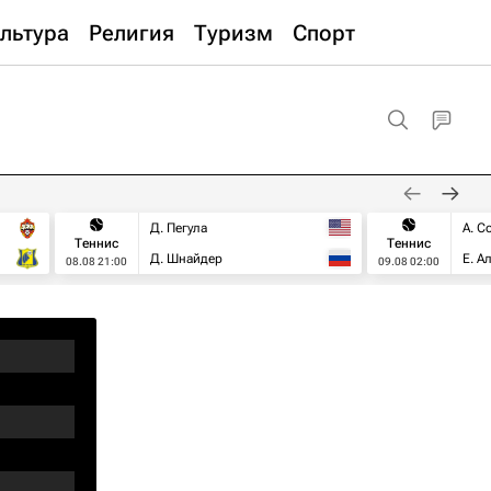
льтура
Религия
Туризм
Спорт
Д. Пегула
А. С
Теннис
Теннис
Д. Шнайдер
Е. А
08.08 21:00
09.08 02:00