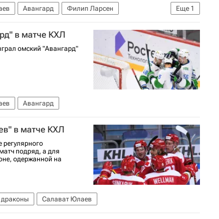
аев
Авангард
Филип Ларсен
Еще
1
рд" в матче КХЛ
грал омский "Авангард"
аев
Авангард
ев" в матче КХЛ
е регулярного
матч подряд, а для
зоне, одержанной на
 драконы
Салават Юлаев