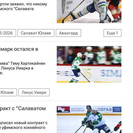
ртли заявил, что никому
имского "Салавата
5-2026
Салават Юлаев
Авангард
Еще
1
Умарк остался в
ева" Тему Хартикайнен
 Линуса Умарка в
е.
 Юлаев
Линус Умарк
ракт с "Салаватом
писал новый контракт с
е уфимского хоккейного