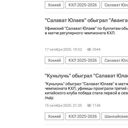
Хоккей
КХЛ 2025-2026
Салават Юл
Оливер Каски
"Салават Юлаев" обыграл "Аванга
Уфимский "Салават Юлаев" по буллитам обы
в матче регулярного чемпионата КХЛ.
17 октября 2020, 19:52
2544
Хоккей
КХЛ 2025-2026
Салават Юл
"Куньлунь" обыграл "Салават Юла
"Куньлунь" обыграл "Салават Юлаев" в матч
чемпионата КХЛ, уфимцы проиграли третий 
китайского клуба победа стала первой в се
льду.
15 октября 2020, 21:35
1146
Хоккей
КХЛ 2025-2026
Шанхайские