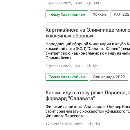
3 февраля 2022, 13:49
390
Теему Хартикайнен
Хоккей
КХЛ 202
Спорт в условиях пандемии коронавируса
Хартикайнен: на Олимпиаде мног
хоккейных сборных
Нападающий сборной Финляндии и клуба К
хоккейной лиги (КХЛ) "Салават Юлаев" Теем
считает свою национальную команду явны
Олимпийских...
3 февраля 2022, 13:31
82
Теему Хартикайнен
Олимпиада 2022
Каски: иду в атаку реже Ларсена, о
форвард "Салавата"
Финский защитник "Авангарда" Оливер Каски
стоит сравнивать с хоккеистом уфимского 
Филипом Ларсеном.
17 октября 2020, 20:51
154