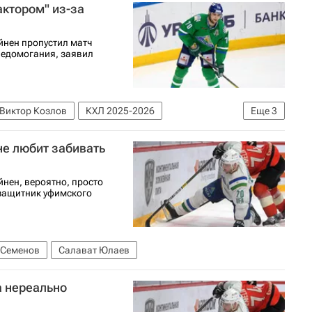
актором" из-за
йнен пропустил матч
недомогания, заявил
Виктор Козлов
КХЛ 2025-2026
Еще
3
икайнен
не любит забивать
нен, вероятно, просто
 защитник уфимского
 Семенов
Салават Юлаев
а нереально