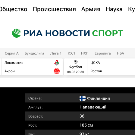
Общество
Происшествия
Армия
Наука
Ку
Серия А
Бундеслига
Лига 1
КХЛ
НХЛ
Евролига
НБА
Локомотив
ЦСКА
Футбол
Акрон
Ростов
08.08 20:30
Финляндия
Страна:
Нападающий
Амплуа:
36
Возраст:
185 см
Рост:
97 кг
Вес: