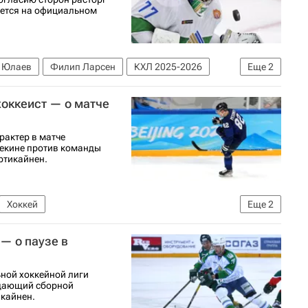
ается на официальном
 Юлаев
Филип Ларсен
КХЛ 2025-2026
Еще
2
оккеист — о матче
рактер в матче
Пекине против команды
ртикайнен.
Хоккей
Еще
2
Сборная Швеции по хоккею с шайбой
— о паузе в
ной хоккейной лиги
падающий сборной
икайнен.