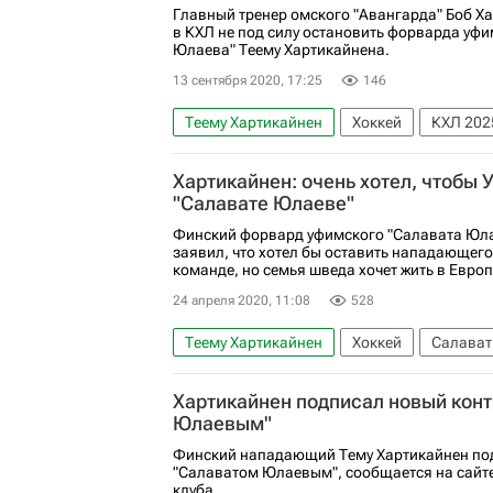
Главный тренер омского "Авангарда" Боб Ха
в КХЛ не под силу остановить форварда уф
Юлаева" Теему Хартикайнена.
13 сентября 2020, 17:25
146
Теему Хартикайнен
Хоккей
КХЛ 202
Боб Хартли
Хартикайнен: очень хотел, чтобы 
"Салавате Юлаеве"
Финский форвард уфимского "Салавата Юла
заявил, что хотел бы оставить нападающего
команде, но семья шведа хочет жить в Европ
24 апреля 2020, 11:08
528
Теему Хартикайнен
Хоккей
Салават
Хартикайнен подписал новый конт
Юлаевым"
Финский нападающий Тему Хартикайнен под
"Салаватом Юлаевым", сообщается на сайт
клуба.