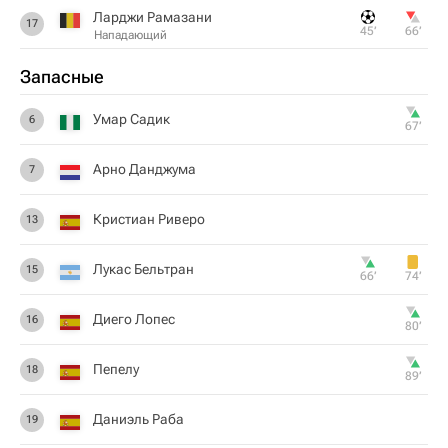
Ларджи Рамазани
17
45‎’‎
66‎’‎
Нападающий
Запасные
Умар Садик
6
67‎’‎
Арно Данджума
7
Кристиан Риверо
13
Лукас Бельтран
15
66‎’‎
74‎’‎
Диего Лопес
16
80‎’‎
Пепелу
18
89‎’‎
Даниэль Раба
19