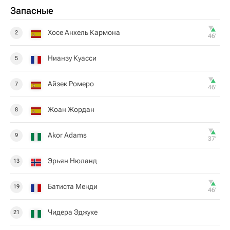
Запасные
Хосе Анхель Кармона
2
46‎’‎
Нианзу Куасси
5
Айзек Ромеро
7
46‎’‎
Жоан Жордан
8
Akor Adams
9
37‎’‎
Эрьян Нюланд
13
Батиста Менди
19
46‎’‎
Чидера Эджуке
21