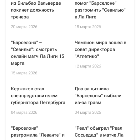
из Бильбао Вальверде
помог "Барселоне"
покинет должность
разгромить "Севилью"
тренера
в Ла Лиге
20 марта 2026
15 марта 2026
"Барселона" –
Чемпион мира вошел в
"Севилья": смотреть
совет директоров
онлайн матч Ла Лиги 15
"Атлетико"
марта
12 марта 2026
15 марта 2026
Кержаков стал
Два защитника
спецпредставителем
"Барселоны" выбыли
губернатора Петербурга
из-за травм
04 марта 2026
04 марта 2026
"Барселона"
"Реал" обыграл "Реал
разгромила "Леванте" и
Сосьедад" в матче Ла