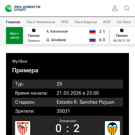
Главное
Лига Чемпионов
РПЛ
Лига Европы
АПЛ
Ла Лига
3
1
А. Калинская
Матч-
Теннис
Теннис
центр
6
0
Д. Шнайдер
Прерван
06.08 21:20
Футбол
Примера
Тур:
29
Время начала:
21.03.2026 в 23:00
Стадион:
Estadio R. Sanchez Pizjuan
Зрители:
35031
Завершен
0
:
2