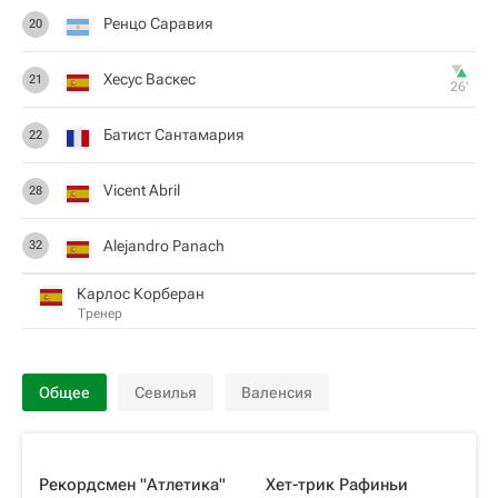
Ренцо Саравия
20
Хесус Васкес
21
26‎’‎
Батист Сантамария
22
Vicent Abril
28
Alejandro Panach
32
Карлос Корберан
Тренер
Общее
Севилья
Валенсия
Рекордсмен "Атлетика"
Хет-трик Рафиньи