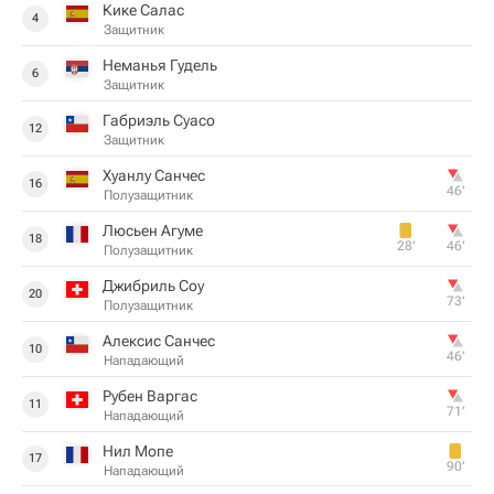
Кике Салас
4
Защитник
Неманья Гудель
6
Защитник
Габриэль Суасо
12
Защитник
Хуанлу Санчес
16
46‎’‎
Полузащитник
Люсьен Агуме
18
28‎’‎
46‎’‎
Полузащитник
Джибриль Соу
20
73‎’‎
Полузащитник
Алексис Санчес
10
46‎’‎
Нападающий
Рубен Варгас
11
71‎’‎
Нападающий
Нил Мопе
17
90‎’‎
Нападающий