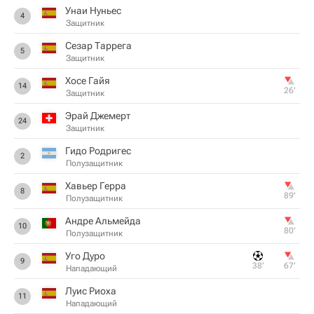
Унаи Нуньес
4
Защитник
Сезар Таррега
5
Защитник
Хосе Гайя
14
26‎’‎
Защитник
Эрай Джемерт
24
Защитник
Гидо Родригес
2
Полузащитник
Хавьер Герра
8
89‎’‎
Полузащитник
Андре Альмейда
10
80‎’‎
Полузащитник
Уго Дуро
9
38‎’‎
67‎’‎
Нападающий
Луис Риоха
11
Нападающий