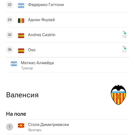
Федерико Гаттони
22
Аднан Янузай
24
Andres Castrin
32
73‎’‎
Oso
36
71‎’‎
Матиас Алмейда
Тренер
Валенсия
На поле
Столе Димитриевски
1
Вратарь