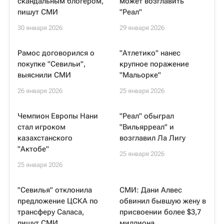
скандальным блогером,
может возглавить
пишут СМИ
"Реал"
30 января 2026
29 января 2026
Рамос договорился о
"Атлетико" нанес
покупке "Севильи",
крупное поражение
выяснили СМИ
"Мальорке"
26 января 2026
25 января 2026
Чемпион Европы Нани
"Реал" обыграл
стал игроком
"Вильярреал" и
казахстанского
возглавил Ла Лигу
"Актобе"
25 января 2026
25 января 2026
"Севилья" отклонила
СМИ: Дани Алвес
предложение ЦСКА по
обвинил бывшую жену в
трансферу Саласа,
присвоении более $3,7
пишут СМИ
миллиона