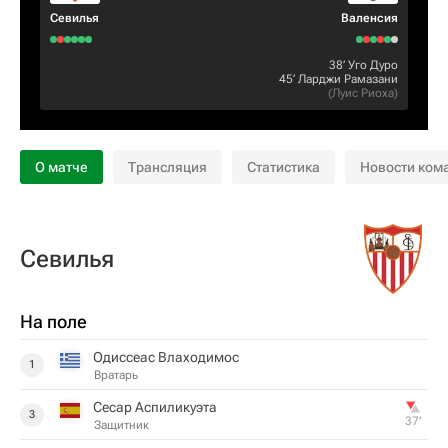
Севилья
Валенсия
38‎’‎
Уго Дуро
45‎’‎
Ларджи Рамазани
(
Луис Риоха
)
О матче
Трансляция
Статистика
Новости ком
Севилья
На поле
Одиссеас Влаходимос
1
Вратарь
Сесар Аспиликуэта
3
37‎’‎
Защитник