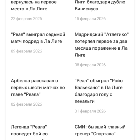
вернулась на первое
Лиги благодаря дублю
место в Ла Лиге
Винисиуса
22 февраля 2026
15 февраля 2026
"Реал" выиграл седьмой
Мадридский "Атлетико"
матч подряд в Ла Лиге
потерпел первое за два
месяца поражение в Ла
09 февраля 2026
Лиге
08 февраля 2026
Арбелоа рассказал о
"Реал" обыграл "Райо
первых шести матчах во
Вальекано" в Ла Лиге
главе "Реала"
благодаря голу с
пенальти
02 февраля 2026
01 февраля 2026
Легенда "Реала"
СМИ: бывший главный
проведет бой со
тренер "Спартака"