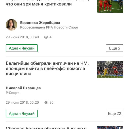
Вильярреал
Андре Силва
Карл Токо
что они зря меня критиковали
Карлос Бакка
Жерар Морено
Вероника Жеребцова
Корреспондент РИА Новости Спорт
29 июня 2018, 00:40
4
Аднан Янузай
Еще
6
Новости - Чемпионат мира по футболу 2018
Бельгийцы обыграли англичан на ЧМ,
Футбол
Спорт
японцам выйти в плей-офф помогла
дисциплина
Чемпионат мира по футболу 2018
Англия
Бельгия
Николай Рязанцев
Р-Спорт
29 июня 2018, 00:20
30
Аднан Янузай
Еще
22
Новости - Чемпионат мира по футболу 2018
Сборная Бельгии обыграла Англию в