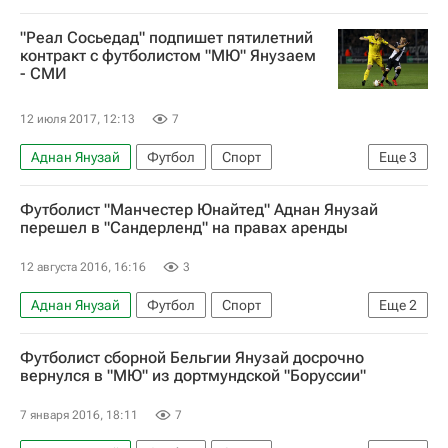
Чемпионат Испании по футболу
Бельгия
"Реал Сосьедад" подпишет пятилетний
Реал Сосьедад
Андерлехт
контракт с футболистом "МЮ" Янузаем
- СМИ
Манчестер Юнайтед
12 июля 2017, 12:13
7
Аднан Янузай
Футбол
Спорт
Еще
3
Реал Сосьедад
Сандерленд
Футболист "Манчестер Юнайтед" Аднан Янузай
Манчестер Юнайтед
перешел в "Сандерленд" на правах аренды
12 августа 2016, 16:16
3
Аднан Янузай
Футбол
Спорт
Еще
2
Сандерленд
Манчестер Юнайтед
Футболист сборной Бельгии Янузай досрочно
вернулся в "МЮ" из дортмундской "Боруссии"
7 января 2016, 18:11
7