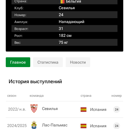
Бельгия
Страна:
Севилья
Клуб:
24
Номер:
Нападающий
Амплуа:
31
Возраст:
182 см
Рост:
75 кг
Вес:
Главное
Статистика
Новости
История выступлений
сезон
команда
страна
номер
Севилья
2022/ н.в.
Испания
24
Лас-Пальмас
2024/2025
Испания
24