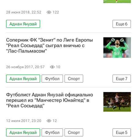
28 июня 2018, 22:52
122
Аднан Янузай
Еще
6
Новости - Чемпионат мира по футболу 2018
Соперник ФК "Зенит" по Лиге Европы
Футбол
Спорт
"Реал Сосьедад" сыграл вничью с
"Лас-Пальмасом"
Чемпионат мира по футболу 2018
Англия
Бельгия
26 ноября 2017, 20:57
10
Аднан Янузай
Футбол
Спорт
Еще
7
Чемпионат Испании по футболу
Лас-Пальмас
Футболист Аднан Янузай официально
Реал Сосьедад
Альваро Одриосола
перешел из "Манчестер Юнайтед" в
"Реал Сосьедад"
Тана Домингес
Виллиан Жозе
Хонатан Виера
12 июля 2017, 23:20
12
Аднан Янузай
Футбол
Спорт
Еще
5