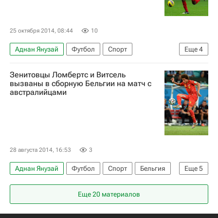
25 октября 2014, 08:44
10
Аднан Янузай
Футбол
Спорт
Еще
4
Дивок Ориги
Люк Шоу
Рахим Стерлинг
Зенитовцы Ломбертс и Витсель
Жерар Деулофеу
вызваны в сборную Бельгии на матч с
австралийцами
28 августа 2014, 16:53
3
Аднан Янузай
Футбол
Спорт
Бельгия
Еще
5
Аксель Витсель
Тибо Куртуа
Еще 20 материалов
Тоби Алдервейрелд
Ромелу Лукаку
Николас Ломбертс