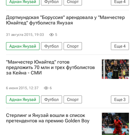
Аднан Янузай
Футбол
Спорт
Еще
4
Бундеслига
Бельгия
Боруссия (Дортмунд)
Дортмундская "Боруссия" арендовала у "Манчестер
Манчестер Юнайтед
Юнайтед" футболиста Янузая
31 августа 2015, 19:03
5
Аднан Янузай
Футбол
Спорт
Еще
4
Бундеслига
"Манчестер Юнайтед" готов
АПЛ 2026-2027 (Чемпионат Англии по футболу)
предложить 70 млн и трех футболистов
за Кейна - СМИ
Боруссия (Дортмунд)
Манчестер Юнайтед
6 июня 2015, 12:37
6
Аднан Янузай
Футбол
Спорт
Еще
3
АПЛ 2026-2027 (Чемпионат Англии по футболу)
Стерлинг и Янузай вошли в список
Тоттенхэм Хотспур
Манчестер Юнайтед
претендентов на премию Golden Boy