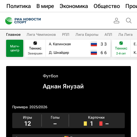
Политика
В мире
Экономика
Общество
Про
Главное
Лига Чемпионов
РПЛ
Лига Европы
АПЛ
Ла Лига
3
3
А. Калинская
Е
Матч-
Теннис
Теннис
центр
6
6
Д. Шнайдер
К
Завершен
2-й сет
Футбол
Аднан Янузай
Примера
2025/2026
Игры
Голы
Карточки
12
–
1
–