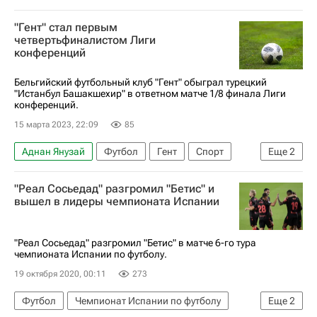
"Гент" стал первым
четвертьфиналистом Лиги
конференций
Бельгийский футбольный клуб "Гент" обыграл турецкий
"Истанбул Башакшехир" в ответном матче 1/8 финала Лиги
конференций.
15 марта 2023, 22:09
85
Аднан Янузай
Футбол
Гент
Спорт
Еще
2
Уго Кейперс
Истанбул Башакшехир
"Реал Сосьедад" разгромил "Бетис" и
вышел в лидеры чемпионата Испании
"Реал Сосьедад" разгромил "Бетис" в матче 6-го тура
чемпионата Испании по футболу.
19 октября 2020, 00:11
273
Футбол
Чемпионат Испании по футболу
Еще
2