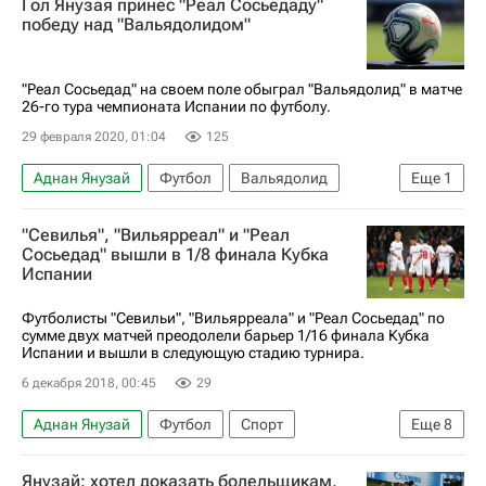
Гол Янузая принес "Реал Сосьедаду"
победу над "Вальядолидом"
"Реал Сосьедад" на своем поле обыграл "Вальядолид" в матче
26-го тура чемпионата Испании по футболу.
29 февраля 2020, 01:04
125
Аднан Янузай
Футбол
Вальядолид
Еще
1
Реал Сосьедад
"Севилья", "Вильярреал" и "Реал
Сосьедад" вышли в 1/8 финала Кубка
Испании
Футболисты "Севильи", "Вильярреала" и "Реал Сосьедад" по
сумме двух матчей преодолели барьер 1/16 финала Кубка
Испании и вышли в следующую стадию турнира.
6 декабря 2018, 00:45
29
Аднан Янузай
Футбол
Спорт
Еще
8
Кубок Испании
Севилья
Реал Сосьедад
Янузай: хотел доказать болельщикам,