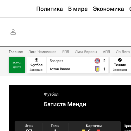
Политика
В мире
Экономика
Главное
Лига Чемпионов
РПЛ
Лига Европы
АПЛ
Ла Лига
2
Бавария
Матч-
Футбол
Теннис
центр
1
Астон Вилла
Завершен
Завершен
Футбол
Батиста Менди
Игры
Голы
Карточки
При