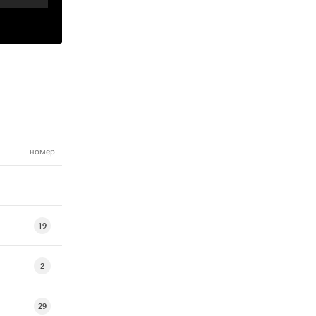
номер
19
2
29