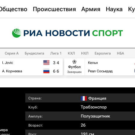
Общество
Происшествия
Армия
Наука
Ку
Серия А
Бундеслига
Лига 1
КХЛ
НХЛ
Евролига
НБА
3
4
I. Jovic
Кельн
Футбол
6
6
А. Корнеева
Реал Сосьедад
Завершен
Франция
Страна:
Трабзонспор
Клуб:
Полузащитник
Амплуа:
26
Возраст:
мера
191 см
Рост: