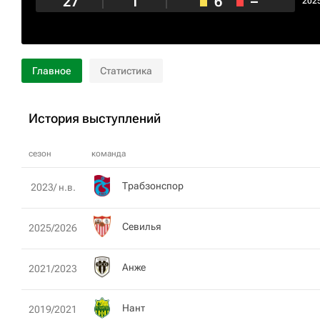
27
1
6
–
202
Главное
Статистика
История выступлений
сезон
команда
Трабзонспор
2023/ н.в.
Севилья
2025/2026
Анже
2021/2023
Нант
2019/2021