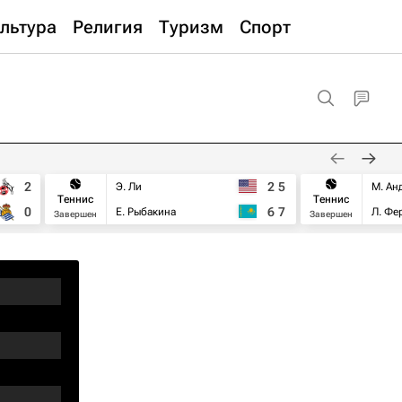
льтура
Религия
Туризм
Спорт
2
2
5
Э. Ли
М. Ан
Теннис
Теннис
0
6
7
Е. Рыбакина
Л. Фе
Завершен
Завершен