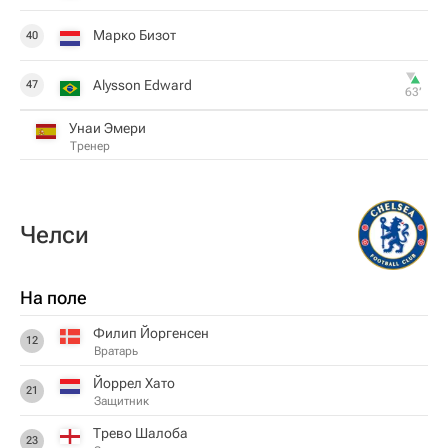
Марко Бизот
40
Alysson Edward
47
63‎’‎
Унаи Эмери
Тренер
Челси
На поле
Филип Йоргенсен
12
Вратарь
Йоррел Хато
21
Защитник
Трево Шалоба
23