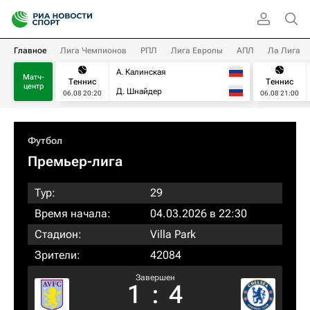
Главное
Лига Чемпионов
РПЛ
Лига Европы
АПЛ
Ла Лига
А. Калинская
Матч-
Теннис
Теннис
центр
Д. Шнайдер
06.08 20:20
06.08 21:00
Футбол
Премьер-лига
Тур:
29
Время начала:
04.03.2026 в 22:30
Стадион:
Villa Park
Зрители:
42084
Завершен
1
:
4