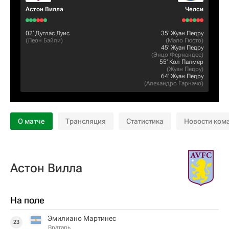
Астон Вилла
Челси
02‎’‎
Дуглас Луис
35‎’‎
Жуан Педру
(
Леон Бэйли
)
(
Мало Гюсто
)
45‎’‎
Жуан Педру
(
Энцо Фернандес
)
55‎’‎
Кол Палмер
(
Жуан Педру
)
64‎’‎
Жуан Педру
(
Алехандро Гарначо
)
О матче
Трансляция
Статистика
Новости ком
Астон Вилла
На поле
Эмилиано Мартинес
23
Вратарь