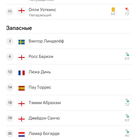
Олли Уоткинс
11
68‎’‎
72‎’‎
Нападающий
Запасные
Виктор Линделёф
3
Росс Баркли
6
63‎’‎
Люка Динь
12
Пау Торрес
14
Тэмми Абрахам
18
72‎’‎
Джейдон Санчо
19
63‎’‎
Ламар Богарде
26
46‎’‎