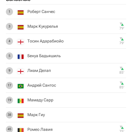
Роберт Санчес
1
Марк Кукурелья
3
79‎’‎
Тосин Адарабиойо
4
79‎’‎
Бенуа Бадьяшиль
5
Лиам Делап
9
85‎’‎
Андрей Сантос
17
85‎’‎
Мамаду Сарр
19
Марк Гиу
38
Ромео Лавия
45
75‎’‎