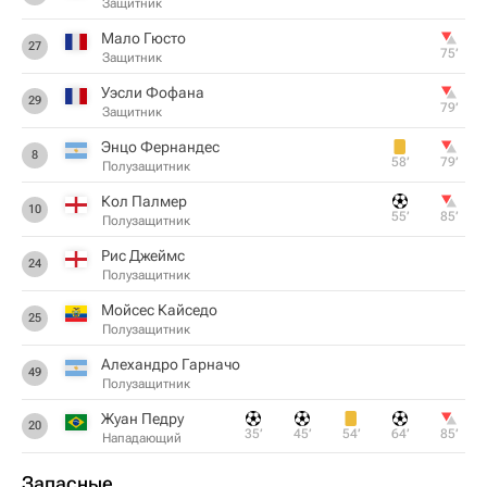
Защитник
Мало Гюсто
27
75‎’‎
Защитник
Уэсли Фофана
29
79‎’‎
Защитник
Энцо Фернандес
8
58‎’‎
79‎’‎
Полузащитник
Кол Палмер
10
55‎’‎
85‎’‎
Полузащитник
Рис Джеймс
24
Полузащитник
Мойсес Кайседо
25
Полузащитник
Алехандро Гарначо
49
Полузащитник
Жуан Педру
20
35‎’‎
45‎’‎
54‎’‎
64‎’‎
85‎’‎
Нападающий
Запасные