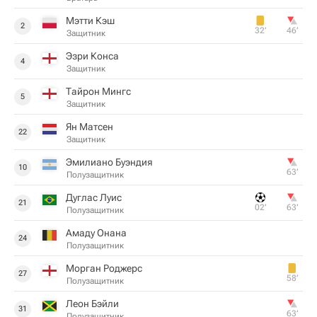
Мэтти Кэш
2
32‎’‎
46‎’‎
Защитник
Эзри Конса
4
Защитник
Тайрон Мингс
5
Защитник
Ян Матсен
22
Защитник
Эмилиано Буэндия
10
63‎’‎
Полузащитник
Дуглас Луис
21
02‎’‎
63‎’‎
Полузащитник
Амаду Онана
24
Полузащитник
Морган Роджерс
27
58‎’‎
Полузащитник
Леон Бэйли
31
63‎’‎
Полузащитник