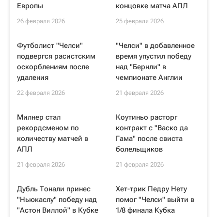
Европы
концовке матча АПЛ
26 февраля 2026
25 февраля 2026
Футболист "Челси"
"Челси" в добавленное
подвергся расистским
время упустил победу
оскорблениям после
над "Бернли" в
удаления
чемпионате Англии
22 февраля 2026
21 февраля 2026
Милнер стал
Коутиньо расторг
рекордсменом по
контракт с "Васко да
количеству матчей в
Гама" после свиста
АПЛ
болельщиков
21 февраля 2026
21 февраля 2026
Дубль Тонали принес
Хет-трик Педру Нету
"Ньюкаслу" победу над
помог "Челси" выйти в
"Астон Виллой" в Кубке
1/8 финала Кубка