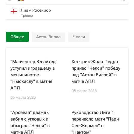
Лиам Росениор
Тренер
Общее
Астон Вилла
Челси
"Манчестер Юнайтед"
Хет-трик Жоао Педро
уступил игравшему в
принес "Челси" победу
меньшинстве
над "Астон Виллой" в
"Ньюкаслу" в матче
матче АПЛ
АПЛ
05 марта 2026
05 марта 2026
"Арсенал" дважды
Руководство Лиги 1
забил с угловых и
перенесло матч "Пари
обыграл "Челси" в
Сен-Жермен" с
матче АПЛ
"Нантом"