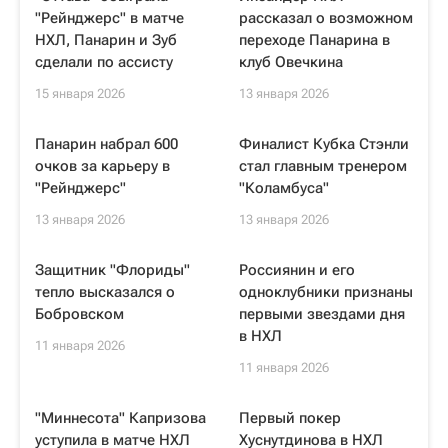
"Рейнджерс" в матче
рассказал о возможном
НХЛ, Панарин и Зуб
переходе Панарина в
сделали по ассисту
клуб Овечкина
15 января 2026
13 января 2026
Панарин набрал 600
Финалист Кубка Стэнли
очков за карьеру в
стал главным тренером
"Рейнджерс"
"Коламбуса"
13 января 2026
13 января 2026
Защитник "Флориды"
Россиянин и его
тепло высказался о
одноклубники признаны
Бобровском
первыми звездами дня
в НХЛ
11 января 2026
11 января 2026
"Миннесота" Капризова
Первый покер
уступила в матче НХЛ
Хуснутдинова в НХЛ