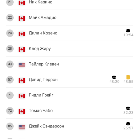
Ник Казинс
21
Майк Амадио
22
Дилан Козенс
24
19:54
Клод Жиру
28
Тайлер Клевен
43
Дэвид Перрон
57
48:20
48:55
Ридли Грейг
71
Томас Чабо
72
32:23
Джейк Сэндерсон
85
25:57