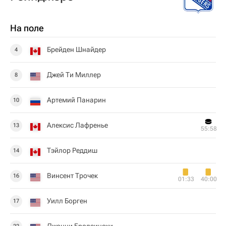
На поле
Брейден Шнайдер
4
Джей Ти Миллер
8
Артемий Панарин
10
Алексис Лафренье
13
55:58
Тэйлор Реддиш
14
Винсент Трочек
16
01:33
40:00
Уилл Борген
17