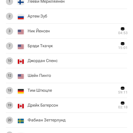
Лееви Мериляйнен
1
Артем Зуб
2
Ник Йенсен
3
04:53
Брэди Ткачук
7
15:01
Джордан Спенс
10
Шейн Пинто
12
Тим Штюцле
18
59:11
Дрейк Батерсон
19
02:18
Фабиан Зеттерлунд
20