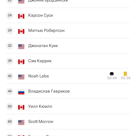
Джонни Бродзински
22
Карсон Суси
24
Мэттью Робертсон
29
Джонатан Куик
32
Сэм Каррик
39
Noah Laba
42
50:44
55:58
Владислав Гавриков
44
Уилл Кюилл
50
Scott Morrow
60