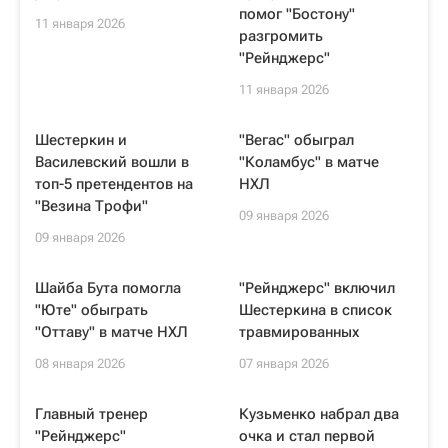
помог "Бостону"
11 января 2026
разгромить
"Рейнджерс"
11 января 2026
Шестеркин и
"Вегас" обыграл
Василевский вошли в
"Коламбус" в матче
топ-5 претендентов на
НХЛ
"Везина Трофи"
09 января 2026
09 января 2026
Шайба Бута помогла
"Рейнджерс" включил
"Юте" обыграть
Шестеркина в список
"Оттаву" в матче НХЛ
травмированных
08 января 2026
07 января 2026
Главный тренер
Кузьменко набрал два
"Рейнджерс"
очка и стал первой