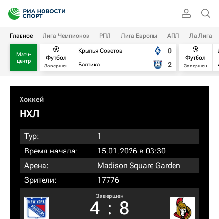
Главное
Лига Чемпионов
РПЛ
Лига Европы
АПЛ
Ла Лига
0
Крылья Советов
Матч-
Футбол
Футбол
центр
2
Балтика
Завершен
Завершен
Хоккей
НХЛ
Тур:
1
Время начала:
15.01.2026 в 03:30
Арена:
Madison Square Garden
Зрители:
17776
Завершен
4
:
8