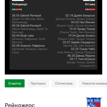
Рейнджерс
Оттава
38:55
Gabriel Perreault
02:18
Дрейк Батерсон
(
Джей Ти Миллер
,
Мика
(
Дилан Козенс
,
Брэди Ткачук
)
Зибанежад
)
04:53
Ник Йенсен
45:26
Gabriel Perreault
(
Ридли Грейг
,
Дилан Козенс
)
(
Мика Зибанежад
,
Джей Ти
15:01
Брэди Ткачук
Миллер
)
(
Ридли Грейг
,
Ник Йенсен
)
50:44
Noah Laba
19:54
Дилан Козенс
(
Алексис Лафренье
,
Scott
(
Ридли Грейг
,
Брэди Ткачук
)
Morrow
)
25:57
Джейк Сэндерсон
55:58
Алексис Лафренье
(
Артем Зуб
,
Ник Казинс
)
(
Артемий Панарин
,
Карсон
32:23
Томас Чабо
Суси
)
(
Ник Казинс
,
Дэвид Перрон
)
48:20
Дэвид Перрон
59:11
Тим Штюцле
(
Брэди Ткачук
,
Джейк
Сэндерсон
)
О матче
Протокол
Статистика
Новости коман
Рейнджерс