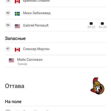
Бреннан Отманн
78
Мика Зибанежад
93
Gabriel Perreault
94
38:55
45:26
Запасные
Спенсер Мартин
41
Майк Салливан
Тренер
Оттава
На поле