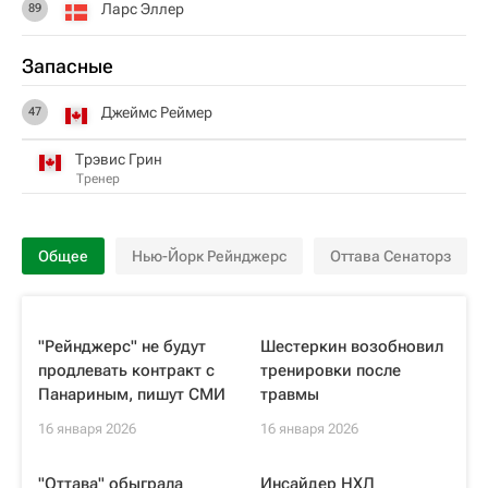
Ларс Эллер
89
Запасные
Джеймс Реймер
47
Трэвис Грин
Тренер
Общее
Нью-Йорк Рейнджерс
Оттава Сенаторз
"Рейнджерс" не будут
Шестеркин возобновил
продлевать контракт с
тренировки после
Панариным, пишут СМИ
травмы
16 января 2026
16 января 2026
"Оттава" обыграла
Инсайдер НХЛ