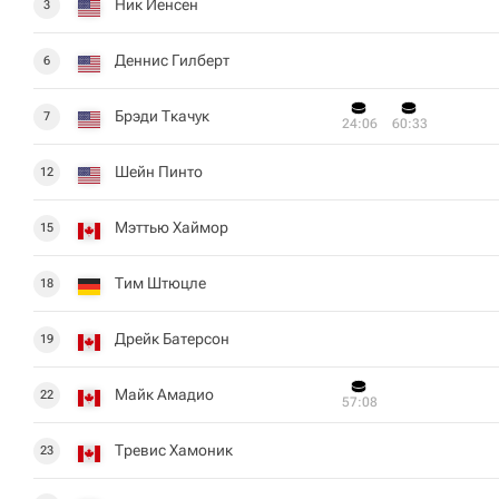
Ник Йенсен
3
Деннис Гилберт
6
Брэди Ткачук
7
24:06
60:33
Шейн Пинто
12
Мэттью Хаймор
15
Тим Штюцле
18
Дрейк Батерсон
19
Майк Амадио
22
57:08
Тревис Хамоник
23