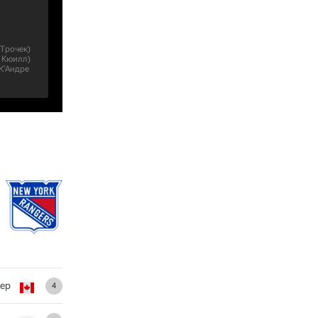
 Трочек
)
 Кюилл
)
К'Андре
ер
4