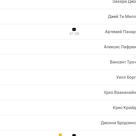
Закари Джо
Джей Ти Милл
Артемий Панар
47:08
Алексис Лафрен
Винсент Тро
Уилл Бор
Урхо Вааканайн
Крис Крайд
Джонни Бродзинс