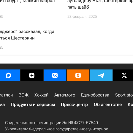
иттсбург", Малкин набрал
аутсайдеру НХЛ, Шестеркин п
пять шайб
25
23 февраля 2025
нджерс" рассказал, когда
уться Шестеркин
25
иатлон
ЗОЖ
Хоккей
Авто/мото
Единоборства
Sport sto
ма
Продукты и сервисы
Пресс-центр
Об агентстве
Ко
Свидетельство о регистрации Эл № ФС77-57640
Учредитель: Федеральное государственное унитарное