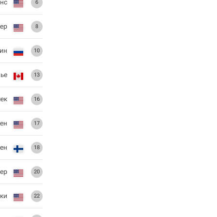
нс
6
ер
8
ин
10
ье
13
чек
16
ген
17
ен
18
ер
20
ки
22