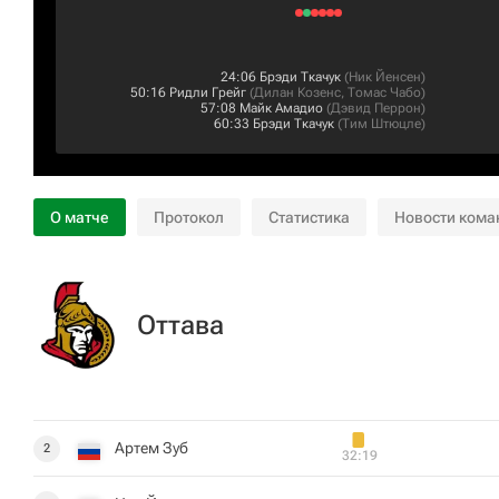
24:06
Брэди Ткачук
(
Ник Йенсен
)
50:16
Ридли Грейг
(
Дилан Козенс
,
Томас Чабо
)
57:08
Майк Амадио
(
Дэвид Перрон
)
60:33
Брэди Ткачук
(
Тим Штюцле
)
О матче
Протокол
Статистика
Новости кома
Оттава
Артем Зуб
2
32:19