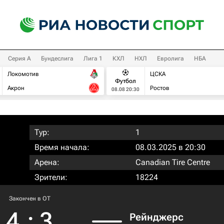
Серия А
Бундеслига
Лига 1
КХЛ
НХЛ
Евролига
НБА
Локомотив
ЦСКА
Футбол
Акрон
Ростов
08.08 20:30
Тур:
1
Время начала:
08.03.2025 в 20:30
Арена:
Canadian Tire Centre
Зрители:
18224
Закончен в OT
4
:
3
Рейнджерс