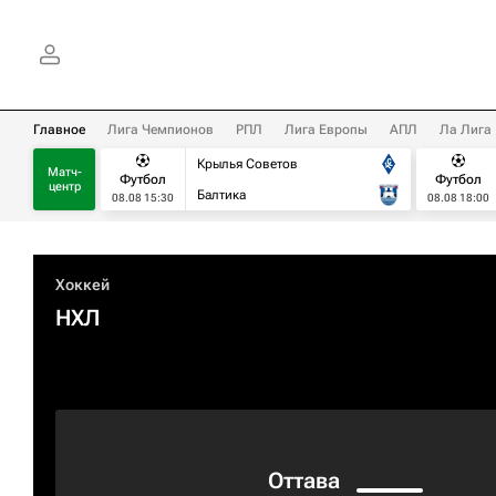
Главное
Лига Чемпионов
РПЛ
Лига Европы
АПЛ
Ла Лига
Крылья Советов
Матч-
Футбол
Футбол
центр
Балтика
08.08 15:30
08.08 18:00
Хоккей
НХЛ
Оттава