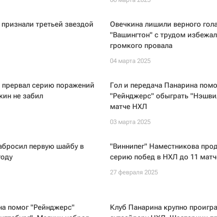
 признали третьей звездой
Овечкина лишили верного гола
"Вашингтон" с трудом избежал
громкого провала
04 марта 2025
" прервал серию поражений
Гол и передача Панарина помо
кин не забил
"Рейнджерс" обыграть "Нэшви
матче НХЛ
03 марта 2025
абросил первую шайбу в
"Виннипег" Наместникова про
году
серию побед в НХЛ до 11 матч
27 февраля 2025
на помог "Рейнджерс"
Клуб Панарина крупно проигр