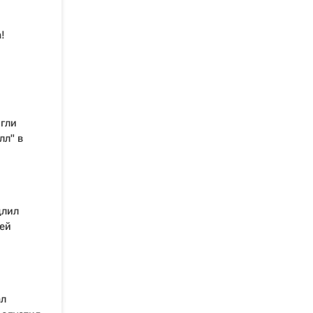
!
гли
лл" в
длил
ей
ал