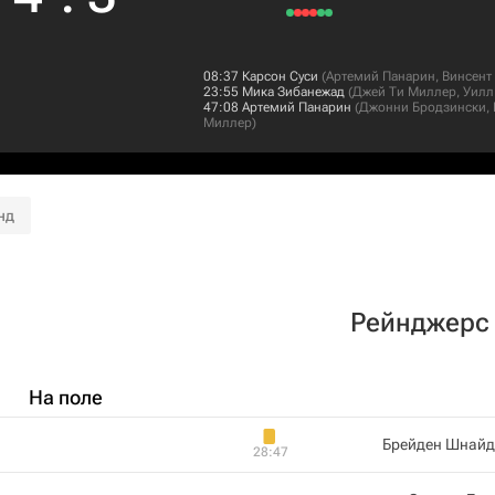
08:37
Карсон Суси
(
Артемий Панарин
,
Винсент
23:55
Мика Зибанежад
(
Джей Ти Миллер
,
Уилл
47:08
Артемий Панарин
(
Джонни Бродзински
,
Миллер
)
нд
Рейнджерс
На поле
Брейден Шнайд
28:47