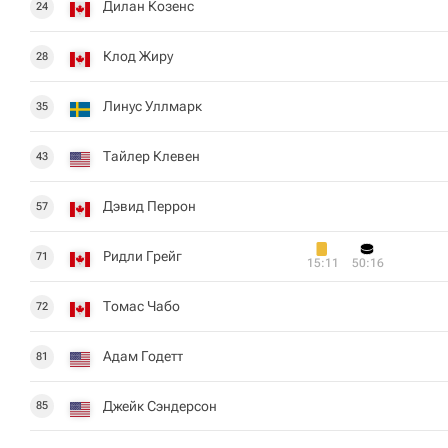
Дилан Козенс
24
Клод Жиру
28
Линус Уллмарк
35
Тайлер Клевен
43
Дэвид Перрон
57
Ридли Грейг
71
15:11
50:16
Томас Чабо
72
Адам Годетт
81
Джейк Сэндерсон
85