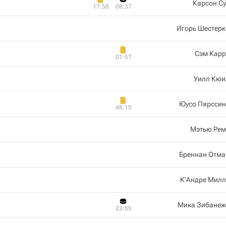
Карсон С
17:58
08:37
Игорь Шестерк
Сэм Карр
01:57
Уилл Кюи
Юусо Пярссин
48:15
Мэтью Рем
Бреннан Отма
К'Андре Милл
Мика Зибанеж
23:55