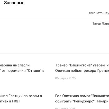
Запасные
Джонатан Ку
Питер Лав
нарина не спасли
Тренер "Вашингтона" уверен, ч
 от поражения "Оттаве" в
Овечкин побьет рекорд Гретц
06 марта 2025
шел Гретцки по голам в
Гол Овечкина помог "Вашингто
атчах в НХЛ
обыграть "Рейнджерс" Панари
06 марта 2025