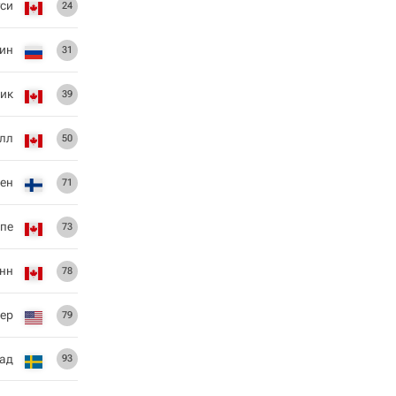
уси
24
ин
31
ик
39
лл
50
ен
71
пе
73
нн
78
ер
79
ад
93