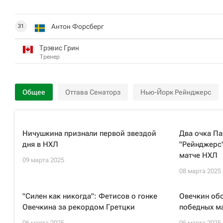
Антон Форсберг
31
Трэвис Грин
Тренер
Общее
Оттава Сенаторз
Нью-Йорк Рейнджерс
Ничушкина признали первой звездой
Два очка Па
дня в НХЛ
"Рейнджерс"
матче НХЛ
09 марта 2025
08 марта 2025
"Силен как никогда": Фетисов о гонке
Овечкин обо
Овечкина за рекордом Гретцки
победных м
06 марта 2025
06 марта 2025