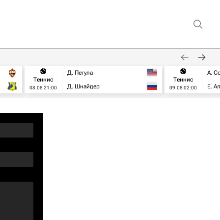
Д. Пегула
А. С
Теннис
Теннис
Д. Шнайдер
Е. А
08.08 21:00
09.08 02:00