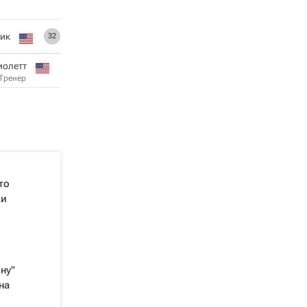
ик
32
иолетт
Тренер
то
ки
ну"
на