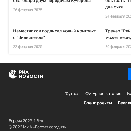
благодаря двум передачам Кучерова
обыграть "П
два очка
26 февраля 2025
24 февраля 20
Наместников подписал новый контракт
Тренер "Рей
с "Виннипегом"
может верн
22 февраля 2025
20 февраля 20
Футбол
Фигурное катание
Б
Спецпроекты
Рекла
Версия 2023.1 Beta
© 2026 МИА «Россия сегодня»