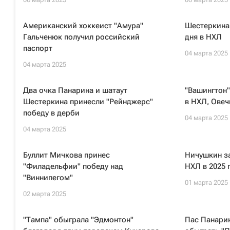
Американский хоккеист "Амура"
Шестеркина
Гальченюк получил российский
дня в НХЛ
паспорт
04 марта 2025
04 марта 2025
Два очка Панарина и шатаут
"Вашингтон
Шестеркина принесли "Рейнджерс"
в НХЛ, Овеч
победу в дерби
04 марта 2025
04 марта 2025
Буллит Мичкова принес
Ничушкин з
"Филадельфии" победу над
НХЛ в 2025 
"Виннипегом"
01 марта 2025
02 марта 2025
"Тампа" обыграла "Эдмонтон"
Пас Панари