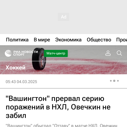
Политика
В мире
Экономика
Общество
Про
Матч-центр
Хоккей
05:43 04.03.2025
"Вашингтон" прервал серию
поражений в НХЛ, Овечкин не
забил
"Вашингтон" обыграл "Оттаву" в матче НХЛ, Овечкин