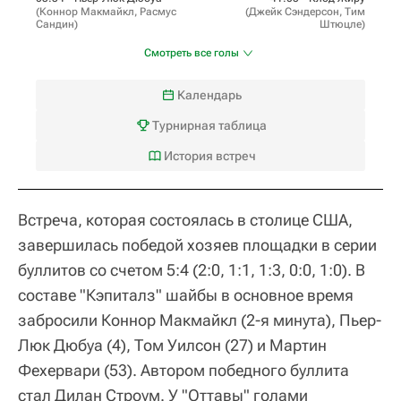
(
Коннор Макмайкл
,
Расмус
(
Джейк Сэндерсон
,
Тим
Сандин
)
Штюцле
)
Смотреть все голы
Календарь
Турнирная таблица
История встреч
Встреча, которая состоялась в столице США,
завершилась победой хозяев площадки в серии
буллитов со счетом 5:4 (2:0, 1:1, 1:3, 0:0, 1:0). В
составе "Кэпиталз" шайбы в основное время
забросили Коннор Макмайкл (2-я минута), Пьер-
Люк Дюбуа (4), Том Уилсон (27) и Мартин
Фехервари (53). Автором победного буллита
стал Дилан Строум. У "Оттавы" голами