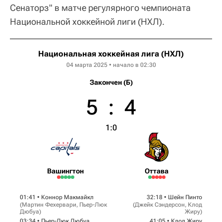
Сенаторз" в матче регулярного чемпионата
Национальной хоккейной лиги (НХЛ).
Национальная хоккейная лига (НХЛ)
04 марта 2025 • начало в 02:30
Закончен (Б)
5
:
4
1:0
Вашингтон
Оттава
01:41 •
Коннор Макмайкл
32:18 •
Шейн Пинто
(
Мартин Фехервари
,
Пьер-Люк
(
Джейк Сэндерсон
,
Клод
Дюбуа
)
Жиру
)
03:34 •
Пьер-Люк Дюбуа
41:05 •
Клод Жиру