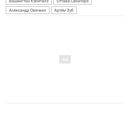
Вашингтон Кэпиталз
Оттава Сенаторз
Александр Овечкин
Артём Зуб