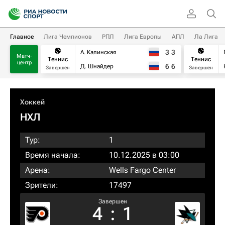
Главное
Лига Чемпионов
РПЛ
Лига Европы
АПЛ
Ла Лига
3
3
А. Калинская
Матч-
Теннис
Теннис
центр
6
6
Д. Шнайдер
Завершен
Завершен
Хоккей
НХЛ
Тур:
1
Время начала:
10.12.2025 в 03:00
Арена:
Wells Fargo Center
Зрители:
17497
Завершен
4
:
1