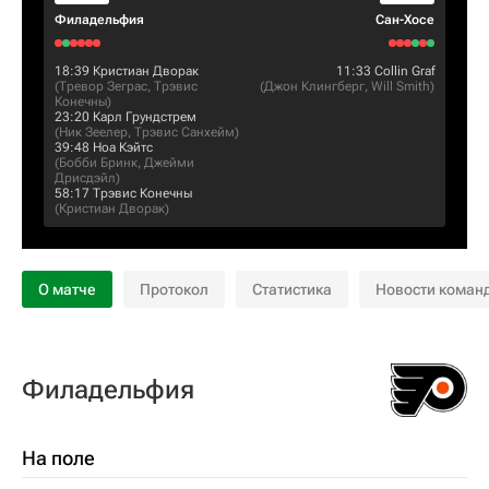
Филадельфия
Сан-Хосе
18:39
Кристиан Дворак
11:33
Collin Graf
(
Тревор Зеграс
,
Трэвис
(
Джон Клингберг
,
Will Smith
)
Конечны
)
23:20
Карл Грундстрем
(
Ник Зеелер
,
Трэвис Санхейм
)
39:48
Ноа Кэйтс
(
Бобби Бринк
,
Джейми
Дрисдэйл
)
58:17
Трэвис Конечны
(
Кристиан Дворак
)
О матче
Протокол
Статистика
Новости коман
Филадельфия
На поле