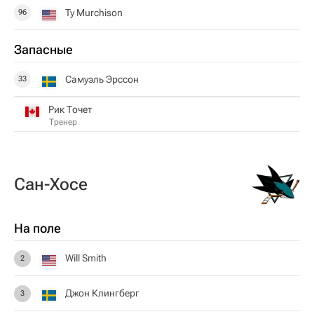
Ty Murchison
96
Запасные
Самуэль Эрссон
33
Рик Точет
Тренер
Сан-Хосе
На поле
Will Smith
2
Джон Клингберг
3