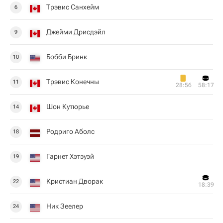
Трэвис Санхейм
6
Джейми Дрисдэйл
9
Бобби Бринк
10
Трэвис Конечны
11
28:56
58:17
Шон Кутюрье
14
Родриго Аболс
18
Гарнет Хэтэуэй
19
Кристиан Дворак
22
18:39
Ник Зеелер
24