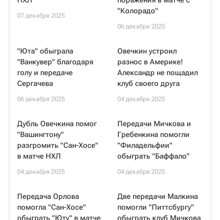
НХЛ
поражения в матче с
"Колорадо"
07 декабря 2025
06 декабря 2025
"Юта" обыграла
Овечкин устроил
"Ванкувер" благодаря
разнос в Америке!
голу и передаче
Александр не пощадил
Сергачева
клуб своего друга
06 декабря 2025
04 декабря 2025
Дубль Овечкина помог
Передачи Мичкова и
"Вашингтону"
Гребенкина помогли
разгромить "Сан-Хосе"
"Филадельфии"
в матче НХЛ
обыграть "Баффало"
04 декабря 2025
04 декабря 2025
Передача Орлова
Две передачи Малкина
помогла "Сан-Хосе"
помогли "Питтсбургу"
обыграть "Юту" в матче
обыграть клуб Мичкова