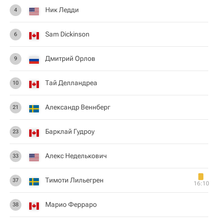
Ник Ледди
4
Sam Dickinson
6
Дмитрий Орлов
9
Тай Делландреа
10
Александр Веннберг
21
Барклай Гудроу
23
Алекс Неделькович
33
Тимоти Лильегрен
37
16:10
Марио Ферраро
38