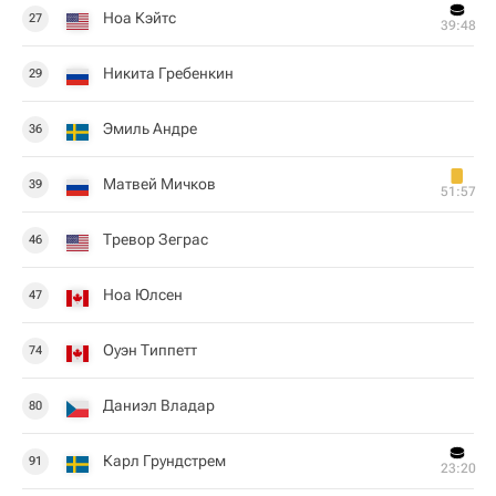
Ноа Кэйтс
27
39:48
Никита Гребенкин
29
Эмиль Андре
36
Матвей Мичков
39
51:57
Тревор Зеграс
46
Ноа Юлсен
47
Оуэн Типпетт
74
Даниэл Владар
80
Карл Грундстрем
91
23:20