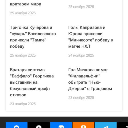
вратарем мира
25 ноября 2025
25 ноября 2025
Три очка Кучерова и
Голы Капризова и
"сухарь" Василевского
Юрова принесли
принесли "Тампе"
"Миннесоте" победу в
победу
матче НХЛ
25 ноября 2025
24 ноября 2025
Вратаря системы
Гол Мичкова помог
"Баффало" Георгиева
"Филадельфии"
выставили на
обыграть "Нью-
безусловный драфт
Джерси" с Грицюком
отказов
23 ноября 2025
23 ноября 2025