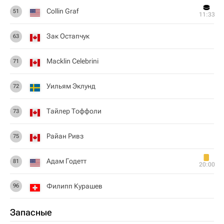
Collin Graf
51
11:33
Зак Остапчук
63
Macklin Celebrini
71
Уильям Эклунд
72
Тайлер Тоффоли
73
Райан Ривз
75
Адам Годетт
81
20:00
Филипп Курашев
96
Запасные