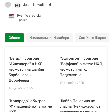
Justin Kowalkoski
1
Ryan Warsofsky
Тренер
Общее
Филадельфия Флайерз
Сан-Хосе Шаркс
"Вегас" проиграл
"Эдмонтон" проиграл
"Айлендерс" в НХЛ,
"Баффало" в матче НХЛ,
несмотря на шайбы
несмотря на гол
Барбашева и
Подколзина
Дорофеева
10 декабря 2025
10 декабря 2025
"Колорадо" обыграл
Шайба Панарина не
"Филадельфию" в матче
спасла "Рейнджерс" от