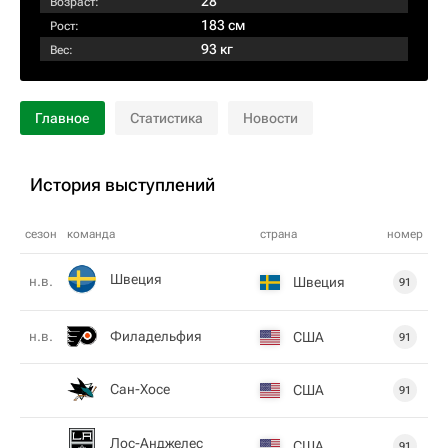
28
Возраст:
183 см
Рост:
93 кг
Вес:
Главное
Статистика
Новости
История выступлений
сезон
команда
страна
номер
Швеция
н.в.
Швеция
91
Филадельфия
н.в.
США
91
Сан-Хосе
США
91
Лос-Анджелес
США
91