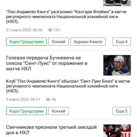
Миннесота Уайлд
Лос-Анджелес Кингз
"Лос-Анджелес Кингз" разгромил "Калгари Флэймз" в матче
регулярного чемпионата Национальной хоккейной лиги
(НХЛ).
21 марта 2023, 08:26
151
Карл Грундстрем
Хоккей
Адриан Кемпе
Еще
4
Дрю Даути
Лос-Анджелес Кингз
Голевая передача Бучневича не
Калгари Флэймз
спасла "Сент-Луис" от поражения в
матче НХЛ
Национальная хоккейная лига (НХЛ)
Клуб "Лос-Анджелес Кингз" обыграл "Сент-Луис Блюз" в матче
регулярного чемпионата Национальной хоккейной лиги
(НХЛ).
5 марта 2023, 09:31
46
Карл Грундстрем
Хоккей
Еще
5
Национальная хоккейная лига (НХЛ)
Свечникова признали третьей звездой
Роберт Томас
Сент-Луис Блюз
дня в НХЛ