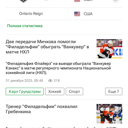
Ontario Reign
США
Полная статистика
Две передачи Мичкова помогли
"Филадельфии" обыграть "Ванкувер" в
матче НХЛ
"Филадельфия Флайерз" на выезде обыграла "Ванкувер
Кэнакс" в матче регулярного чемпионата Национальной
хоккейной лиги (НХЛ).
31 декабря 2025, 08:48
318
Карл Грундстрем
Хоккей
Спорт
Еще
7
Ванкувер
Трэвис Конекны
Оуэн Типпетт
Тренер "Филадельфии" похвалил
Филадельфия Флайерз
Ванкувер Кэнакс
Гребенкина
Питтсбург Пингвинз
Национальная хоккейная лига (НХЛ)