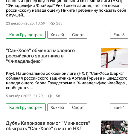
Главный тренер клуба Национальной хоккейной лиги (НХЛ)
"Филадельфия Флайерз" Рик Токкет заявил, что гол помог
российскому нападающему Никите Гребенкину показать себя
с лучшей...
23 декабря 2025, 10:59
283
Карл Грундстрем
Хоккей
Спорт
Еще
3
Филадельфия Флайерз
Ванкувер Кэнакс
"Сан-Хосе" обменял молодого
Национальная хоккейная лига (НХЛ)
российского защитника в
"Филадельфию"
Клуб Национальной хоккейной лиги (НХЛ) "Сан-Хосе Шаркс"
обменял российского защитника Артема Гурьева и шведского
нападающего Карла Грундстрема в "Филадельфию Флайерз",
сообщается...
5 октября 2025, 21:29
158
Карл Грундстрем
Хоккей
Спорт
Еще
4
Райан Эллис
Сан-Хосе Шаркс
Дубль Капризова помог "Миннесоте"
Филадельфия Флайерз
обыграть "Сан-Хосе" в матче НХЛ