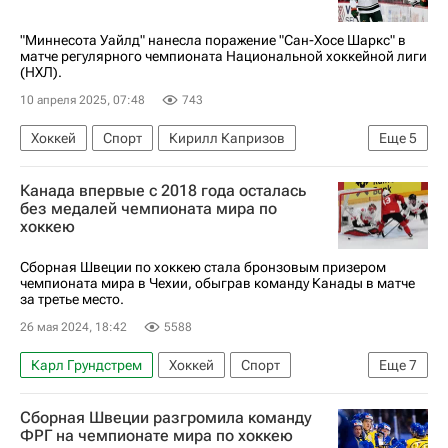
Национальная хоккейная лига (НХЛ)
"Миннесота Уайлд" нанесла поражение "Сан-Хосе Шаркс" в
матче регулярного чемпионата Национальной хоккейной лиги
(НХЛ).
10 апреля 2025, 07:48
743
Хоккей
Спорт
Кирилл Капризов
Еще
5
Юэль Эрикссон Эк
Маркус Юханссон
Канада впервые с 2018 года осталась
Миннесота Уайлд
Сан-Хосе Шаркс
без медалей чемпионата мира по
хоккею
Национальная хоккейная лига (НХЛ)
Сборная Швеции по хоккею стала бронзовым призером
чемпионата мира в Чехии, обыграв команду Канады в матче
за третье место.
26 мая 2024, 18:42
5588
Карл Грундстрем
Хоккей
Спорт
Еще
7
Канада
Швеция
Чехия
Эрик Карлссон
Сборная Швеции разгромила команду
Маркус Юханссон
ФРГ на чемпионате мира по хоккею