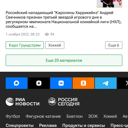
Лос-Анджелес Кингз
Павел Бучневич
Российский нападающий "Каролины Харрикейнз" Андрей
Свечников признан третьей звездой игрового дня в
регулярном чемпионате Национальной хоккейной лиги (НХЛ),
сообщается на...
1 ноября 2022, 08:22
94
Карл Грундстрем
Хоккей
Еще
6
Андрей Свечников
Тейдж Томпсон
Еще 20 материалов
Вашингтон Кэпиталз
Каролина Харрикейнз
Баффало Сейбрз
Национальная хоккейная лига (НХЛ)
Футбол
Фигурное катание
Биатлон
ЗОЖ
Хоккей
Ав
Спецпроекты
Реклама
Продукты и сервисы
Пресс-ц