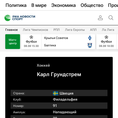
Политика
В мире
Экономика
Общество
Про
Главное
Лига Чемпионов
РПЛ
Лига Европы
АПЛ
Ла Лига
Крылья Советов
Матч-
Футбол
Футбол
центр
Балтика
08.08 15:30
08.08 18:00
Хоккей
Карл Грундстрем
Швеция
Страна:
Филадельфия
Клуб:
91
Номер:
Нападающий
Амплуа: