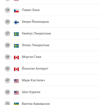
Павел Заха
18
Хенри Йокихарью
20
Хампус Линдхольм
27
Элиас Линдхольм
28
Морган Гики
39
Йонатан Аспирот
45
Марк Кастелич
47
Шон Курали
52
Виктор Арвидссон
71