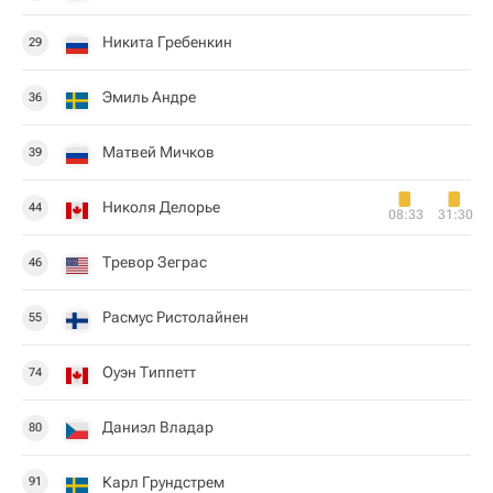
Никита Гребенкин
29
Эмиль Андре
36
Матвей Мичков
39
Николя Делорье
44
08:33
31:30
Тревор Зеграс
46
Расмус Ристолайнен
55
Оуэн Типпетт
74
Даниэл Владар
80
Карл Грундстрем
91