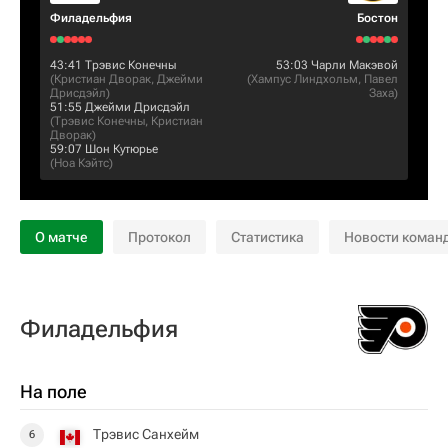
Филадельфия
Бостон
43:41
Трэвис Конечны
53:03
Чарли Макэвой
(
Кристиан Дворак
,
Джейми
(
Хампус Линдхольм
,
Павел
Дрисдэйл
)
Заха
)
51:55
Джейми Дрисдэйл
(
Трэвис Конечны
,
Кристиан
Дворак
)
59:07
Шон Кутюрье
(
Ноа Кэйтс
)
О матче
Протокол
Статистика
Новости коман
Филадельфия
На поле
Трэвис Санхейм
6