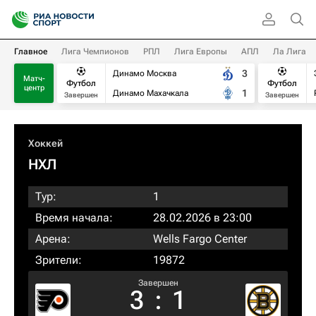
Главное
Лига Чемпионов
РПЛ
Лига Европы
АПЛ
Ла Лига
3
Динамо Москва
Матч-
Футбол
Футбол
центр
1
Динамо Махачкала
Завершен
Завершен
Хоккей
НХЛ
Тур:
1
Время начала:
28.02.2026 в 23:00
Арена:
Wells Fargo Center
Зрители:
19872
Завершен
3
:
1