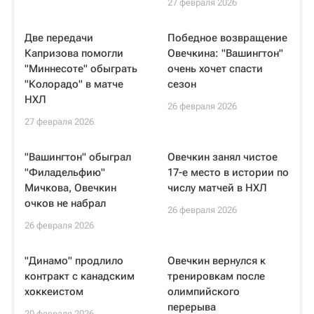
27 февраля 2026
Две передачи
Победное возвращение
Капризова помогли
Овечкина: "Вашингтон"
"Миннесоте" обыграть
очень хочет спасти
"Колорадо" в матче
сезон
НХЛ
26 февраля 2026
27 февраля 2026
"Вашингтон" обыграл
Овечкин занял чистое
"Филадельфию"
17-е место в истории по
Мичкова, Овечкин
числу матчей в НХЛ
очков не набрал
26 февраля 2026
26 февраля 2026
"Динамо" продлило
Овечкин вернулся к
контракт с канадским
тренировкам после
хоккеистом
олимпийского
перерыва
20 февраля 2026