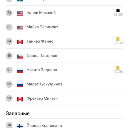
Чарли Макэвой
73
53:03
Майкл Эйсимонт
81
Таннер Жанно
84
08:33
Давид Пастрняк
88
Никита Задоров
91
02:08
Марат Хуснутдинов
92
Фрейзер Минтен
93
Запасные
Йоонас Корписало
70