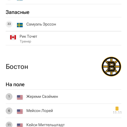
Запасные
Самуэль Эрссон
33
Рик Точет
Тренер
Бостон
На поле
Жереми Свэймен
1
Мейсон Лорей
6
11:11
Кейси Миттельштадт
11