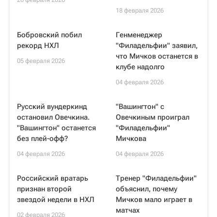
18 февраля 2026
Бобровский побил
Генменеджер
рекорд НХЛ
"Филадельфии" заявил,
что Мичков останется в
05 февраля 2026
клубе надолго
04 февраля 2026
Русский вундеркинд
"Вашингтон" с
остановил Овечкина.
Овечкиным проиграл
"Вашингтон" останется
"Филадельфии"
без плей-офф?
Мичкова
04 февраля 2026
04 февраля 2026
Российский вратарь
Тренер "Филадельфии"
признан второй
объяснил, почему
звездой недели в НХЛ
Мичков мало играет в
матчах
02 февраля 2026