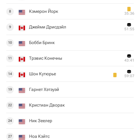
Кэмерон Йорк
8
35:36
Джейми Дрисдэйл
9
51:55
Бобби Бринк
10
Трэвис Конечны
11
43:41
Шон Кутюрье
14
59:07
Гарнет Хэтэуэй
19
Кристиан Дворак
22
Ник Зеелер
24
Ноа Кэйтс
27