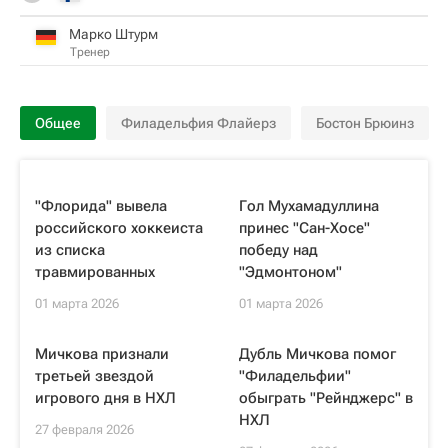
Марко Штурм
Тренер
Общее
Филадельфия Флайерз
Бостон Брюинз
"Флорида" вывела
Гол Мухамадуллина
российского хоккеиста
принес "Сан-Хосе"
из списка
победу над
травмированных
"Эдмонтоном"
01 марта 2026
01 марта 2026
Мичкова признали
Дубль Мичкова помог
третьей звездой
"Филадельфии"
игрового дня в НХЛ
обыграть "Рейнджерс" в
НХЛ
27 февраля 2026