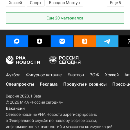
Хоккей
Спорт
Брэндон Монтур
Еще
5
Джаред Макканн
Джордан Эберле
Еще 20 материалов
Филадельфия Флайерз
Сиэтл Кракен
Национальная хоккейная лига (НХЛ)
Футбол
Фигурное катание
Биатлон
ЗОЖ
Хоккей
Ав
Спецпроекты
Реклама
Продукты и сервисы
Пресс-ц
Версия 2023.1 Beta
© 2026 МИА «Россия сегодня»
Вакансии
Сетевое издание РИА Новости зарегистрировано
в Федеральной службе по надзору в сфере связи,
информационных технологий и массовых коммуникаций