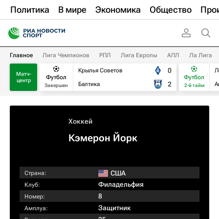
Политика
В мире
Экономика
Общество
Про
Главное
Лига Чемпионов
РПЛ
Лига Европы
АПЛ
Ла Лига
0
Крылья Советов
Л
Матч-
Футбол
Футбол
центр
2
Балтика
А
Завершен
2-й тайм
Хоккей
Кэмерон Йорк
США
Страна:
Филадельфия
Клуб:
8
Номер:
Защитник
Амплуа: