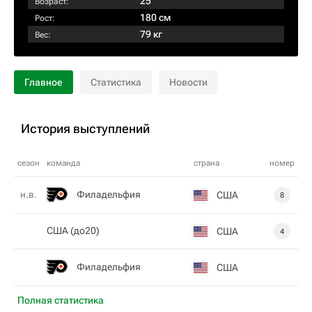
25
Возраст:
180 см
Рост:
79 кг
Вес:
Главное
Статистика
Новости
История выступлений
сезон
команда
страна
номер
Филадельфия
н.в.
США
8
США (до20)
США
4
Филадельфия
США
Полная статистика