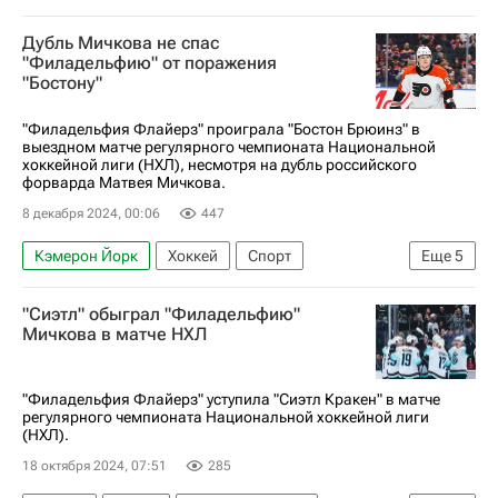
Дубль Мичкова не спас
"Филадельфию" от поражения
"Бостону"
"Филадельфия Флайерз" проиграла "Бостон Брюинз" в
выездном матче регулярного чемпионата Национальной
хоккейной лиги (НХЛ), несмотря на дубль российского
форварда Матвея Мичкова.
8 декабря 2024, 00:06
447
Кэмерон Йорк
Хоккей
Спорт
Еще
5
Трент Фредерик
Павел Заха
"Сиэтл" обыграл "Филадельфию"
Бостон Брюинз
Филадельфия Флайерз
Мичкова в матче НХЛ
Национальная хоккейная лига (НХЛ)
"Филадельфия Флайерз" уступила "Сиэтл Кракен" в матче
регулярного чемпионата Национальной хоккейной лиги
(НХЛ).
18 октября 2024, 07:51
285