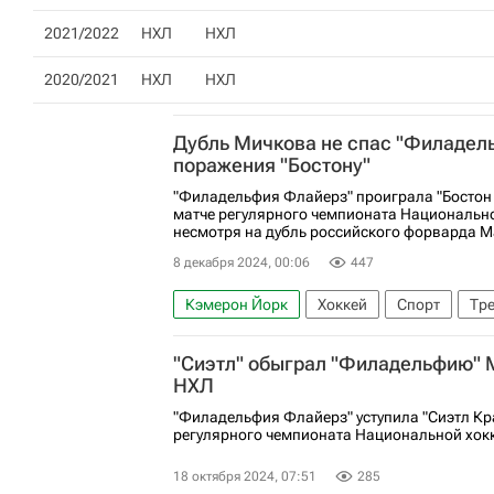
2021/2022
НХЛ
НХЛ
2020/2021
НХЛ
НХЛ
Дубль Мичкова не спас "Филадел
поражения "Бостону"
"Филадельфия Флайерз" проиграла "Бостон
матче регулярного чемпионата Национально
несмотря на дубль российского форварда М
8 декабря 2024, 00:06
447
Кэмерон Йорк
Хоккей
Спорт
Тр
Филадельфия Флайерз
Национальная 
"Сиэтл" обыграл "Филадельфию" 
НХЛ
"Филадельфия Флайерз" уступила "Сиэтл Кра
регулярного чемпионата Национальной хокк
18 октября 2024, 07:51
285