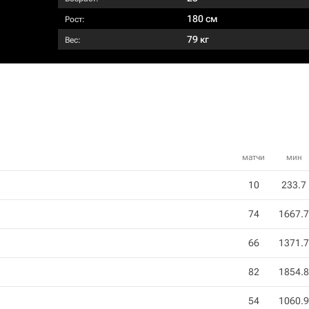
180 см
Рост:
79 кг
Вес:
матчи
мин
10
233.7
74
1667.7
66
1371.7
82
1854.8
54
1060.9