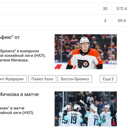
30
572.4
3
59.4
ьфию" от
 Брюинз" в выездном
й хоккейной лиги (НХЛ),
атвея Мичкова.
ент Фредерик
Павел Заха
Бостон Брюинз
Еще
2
хоккейная лига (НХЛ)
Мичкова в матче
кен" в матче
ейной лиги (НХЛ).