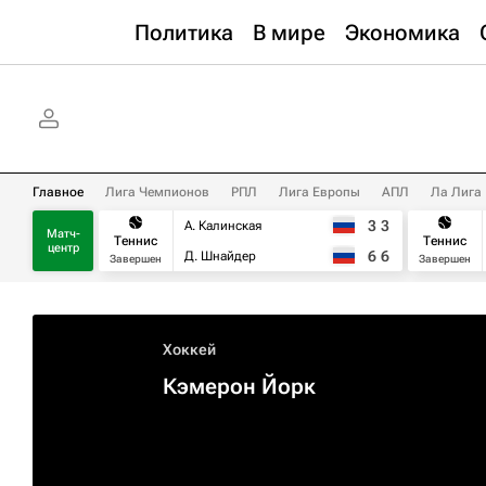
Политика
В мире
Экономика
Главное
Лига Чемпионов
РПЛ
Лига Европы
АПЛ
Ла Лига
3
3
А. Калинская
Матч-
Теннис
Теннис
центр
6
6
Д. Шнайдер
Завершен
Завершен
Хоккей
Кэмерон Йорк