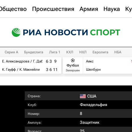
Общество
Происшествия
Армия
Наука
Ку
Серия А
Бундеслига
Лига 1
КХЛ
НХЛ
Евролига
НБА
6
3
9
Е. Александрова
Г. Дабровски
Аякс
Футбол
3
6
11
К. Гауфф
К. Макнейли
Шелбурн
Завершен
США
Страна:
Филадельфия
Клуб:
8
Номер:
Защитник
Амплуа:
25
Возраст: