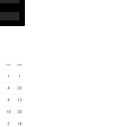
гол
пас
1
1
4
22
4
13
10
20
2
18