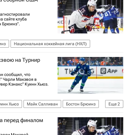
агностировали
а сайте клуба
н Брюинз".
инз
Национальная хоккейная лига (НХЛ)
эвою на Турнир
н сообщил, что
" Чарли Макэвоя в
вер Кэнакс" Куинн Хьюз.
уинн Хьюз
Майк Салливан
Бостон Брюинз
Еще
2
ная лига (НХЛ)
а перед финалом
Чарли Макэвой