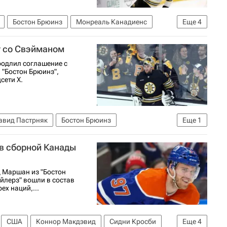
Бостон Брюинз
Монреаль Канадиенс
Еще
4
рт
Национальная хоккейная лига (НХЛ)
т со Свэйманом
одлил соглашение с
 "Бостон Брюинз",
сети Х.
авид Пастрняк
Бостон Брюинз
Еще
1
в сборной Канады
д Маршан из "Бостон
йлерз" вошли в состав
ех наций,...
США
Коннор Макдэвид
Сидни Кросби
Еще
4