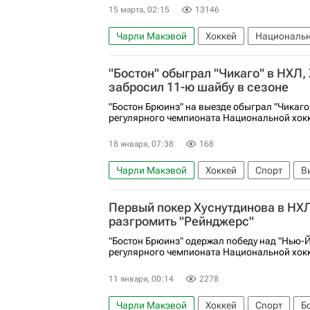
15 марта, 02:15
13146
Чарли Макэвой
Хоккей
Национальн
Бостон Брюинз
Александр Овечкин
"Бостон" обыграл "Чикаго" в НХЛ,
Материалы РИА Спорт
Авторы РИА Нов
забросил 11-ю шайбу в сезоне
"Бостон Брюинз" на выезде обыграл "Чикаго
регулярного чемпионата Национальной хокк
18 января, 07:38
168
Чарли Макэвой
Хоккей
Спорт
В
Никита Задоров
Чикаго Блэкхокс
Н
Первый покер Хуснутдинова в НХЛ
разгромить "Рейнджерс"
"Бостон Брюинз" одержал победу над "Нью-Й
регулярного чемпионата Национальной хокк
11 января, 00:14
2278
Чарли Макэвой
Хоккей
Спорт
Б