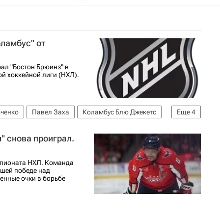
ламбус" от
ал "Бостон Брюинз" в
й хоккейной лиги (НХЛ).
ченко
Павел Заха
Коламбус Блю Джекетс
Еще
4
ная лига (НХЛ)
Бостон Брюинз
Спорт
" снова проиграл.
емпионата НХЛ. Команда
йшей победе над
енные очки в борьбе