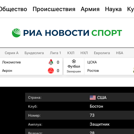
Общество
Происшествия
Армия
Наука
Ку
Серия А
Бундеслига
Лига 1
КХЛ
НХЛ
Евролига
НБА
0
Локомотив
ЦСКА
Футбол
0
Акрон
Ростов
Завершен
США
Страна:
Бостон
Клуб:
73
Номер:
Защитник
Амплуа:
28
Возраст: