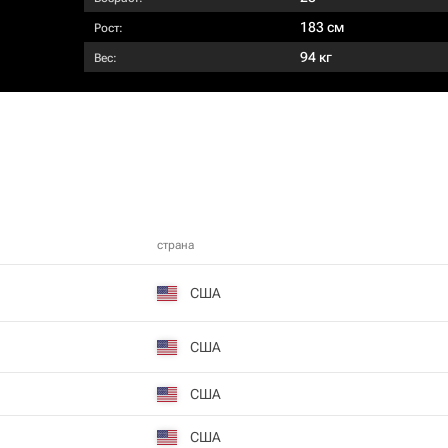
183 см
Рост:
94 кг
Вес:
страна
США
США
США
США