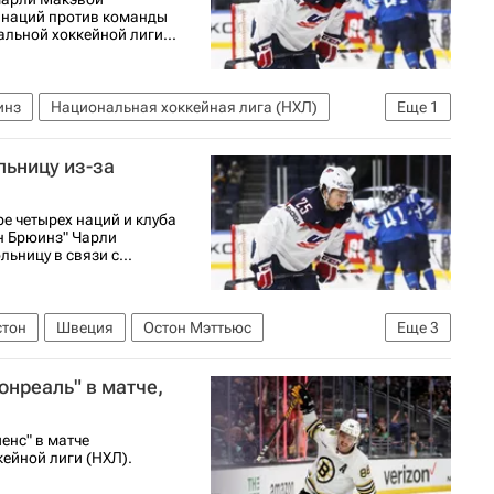
 наций против команды
льной хоккейной лиги...
инз
Национальная хоккейная лига (НХЛ)
Еще
1
льницу из-за
е четырех наций и клуба
н Брюинз" Чарли
ьницу в связи с...
стон
Швеция
Остон Мэттьюс
Еще
3
ональная хоккейная лига (НХЛ)
онреаль" в матче,
енс" в матче
ейной лиги (НХЛ).