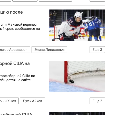
ацию после
арли Макэвой перенес
ый срок, сообщается на
иктор Арвидссон
Элиас Линдхольм
Еще
3
Национальная хоккейная лига (НХЛ)
борной США на
таве сборной США по
общается на сайте
уинн Хьюз
Джек Айкел
Еще
2
та сборной США