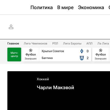
Политика
В мире
Экономика
Главное
Лига Чемпионов
РПЛ
Лига Европы
АПЛ
Ла Лига
0
Крылья Советов
Матч-
Футбол
Футбол
центр
2
Балтика
Завершен
Завершен
Хоккей
Чарли Макэвой