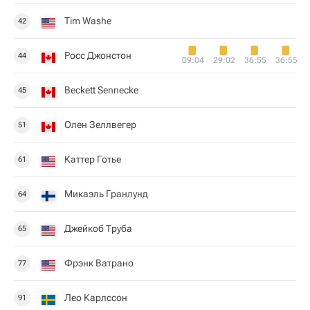
Tim Washe
42
Росс Джонстон
44
09:04
29:02
36:55
36:55
Beckett Sennecke
45
Олен Зеллвегер
51
Каттер Готье
61
Микаэль Гранлунд
64
Джейкоб Труба
65
Фрэнк Ватрано
77
Лео Карлссон
91