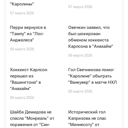
"Каролины"
07 марта 2026
07 марта 2026
Перри вернулся в
Овечкин заявил, что
"Тампу" из "Лос-
был шокирован
Анджелеса"
обменом хоккеиста
Карлсона в "Анахайм"
06 марта 2026
06 марта 2026
Хоккеист Карлсон
Гол Свечникова помог
перешел из
"Каролине" обыграть
"Вашингтона" в
"Ванкувер" в матче НХЛ
"Анахайм"
05 марта 2026
06 марта 2026
Шайба Демидова не
Исторический гол
спасла "Монреаль" от
Капризова не спас
поражения от "Сан-
"Миннесоту" от