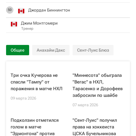
Джордан Биннингтон
50
Джим Монтгомери
Тренер
Общее
Анахайм Дакс
Сент-Луис Блюз
Три очка Кучерова не
"Миннесота" обыграла
спасли "Тампу" от
"Вегас" в НХЛ,
поражения в матче НХЛ
Тарасенко и Дорофеев
забросили по шайбе
09 марта 2026
07 марта 2026
Подколзин отметился
"Сент-Луис" получил
голом в матче
права на хоккеиста
"Эдмонтона" против
ЦСКА Бучельникова