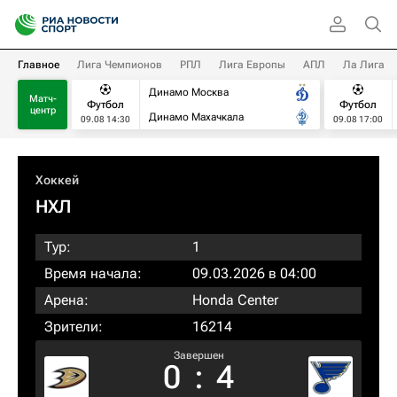
Главное
Лига Чемпионов
РПЛ
Лига Европы
АПЛ
Ла Лига
Динамо Москва
Матч-
Футбол
Футбол
центр
Динамо Махачкала
09.08 14:30
09.08 17:00
Хоккей
НХЛ
Тур:
1
Время начала:
09.03.2026 в 04:00
Арена:
Honda Center
Зрители:
16214
Завершен
0
:
4