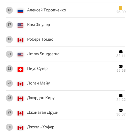
Алексей Торопченко
13
26:09
Кэм Фоулер
17
Роберт Томас
18
Jimmy Snuggerud
21
32:11
Пиус Сутер
22
55:58
Логан Майу
23
Джордан Киру
25
24:22
Джонатан Друэн
29
30:07
Джоэль Хофер
30