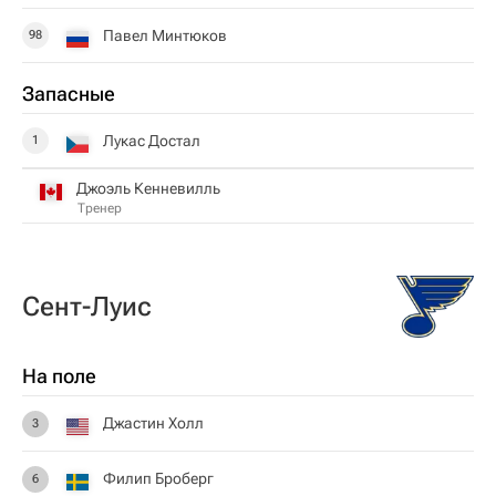
Павел Минтюков
98
Запасные
Лукас Достал
1
Джоэль Кенневилль
Тренер
Сент-Луис
На поле
Джастин Холл
3
Филип Броберг
6