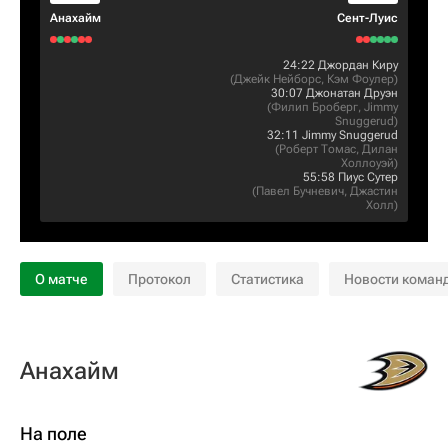
Анахайм
Сент-Луис
24:22
Джордан Киру
(
Джейк Нейборс
,
Кэм Фоулер
)
30:07
Джонатан Друэн
(
Филип Броберг
,
Jimmy
Snuggerud
)
32:11
Jimmy Snuggerud
(
Роберт Томас
,
Дилан
Холлоуэй
)
55:58
Пиус Сутер
(
Павел Бучневич
,
Джастин
Холл
)
О матче
Протокол
Статистика
Новости коман
Анахайм
На поле