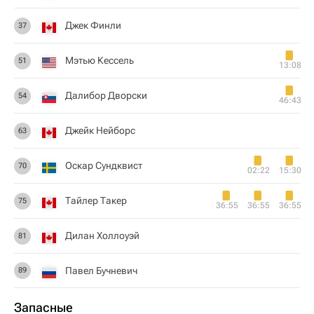
Джек Финли
37
Мэтью Кессель
51
13:08
Далибор Дворски
54
46:43
Джейк Нейборс
63
Оскар Сундквист
70
02:22
15:30
Тайлер Такер
75
36:55
36:55
36:55
Дилан Холлоуэй
81
Павел Бучневич
89
Запасные