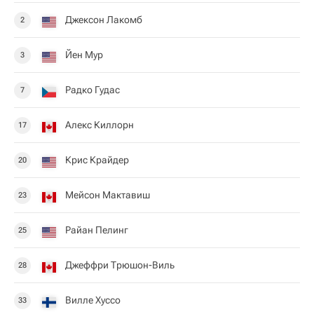
Джексон Лакомб
2
Йен Мур
3
Радко Гудас
7
Алекс Киллорн
17
Крис Крайдер
20
Мейсон Мактавиш
23
Райан Пелинг
25
Джеффри Трюшон-Виль
28
Вилле Хуссо
33