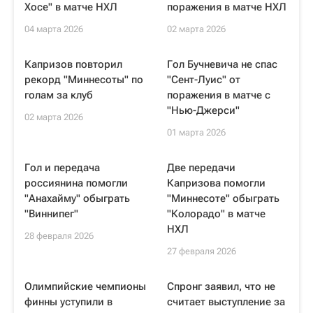
Хосе" в матче НХЛ
поражения в матче НХЛ
04 марта 2026
02 марта 2026
Капризов повторил
Гол Бучневича не спас
рекорд "Миннесоты" по
"Сент-Луис" от
голам за клуб
поражения в матче с
"Нью-Джерси"
02 марта 2026
01 марта 2026
Гол и передача
Две передачи
россиянина помогли
Капризова помогли
"Анахайму" обыграть
"Миннесоте" обыграть
"Виннипег"
"Колорадо" в матче
НХЛ
28 февраля 2026
27 февраля 2026
Олимпийские чемпионы
Спронг заявил, что не
финны уступили в
считает выступление за