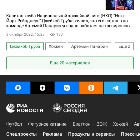
Капитан клуба Национальной хоккейной лиги (НХЛ) "Нью-
Йорк Рейнджерс" Джейкоб Труба заявил, что его партнер по
команде Артемий Панарин усердно работает на тренировках.
3 октября 2022, 15:23
183
Джейкоб Труба
Хоккей
Артемий Панарин
Еще
2
Нью-Йорк Рейнджерс
Еще 20 материалов
Национальная хоккейная лига (НХЛ)
Футбол
Фигурное катание
Биатлон
ЗОЖ
Хоккей
Ав
Спецпроекты
Реклама
Продукты и сервисы
Пресс-ц