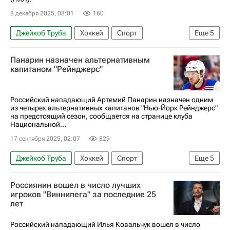
8 декабря 2025, 08:01
160
Джейкоб Труба
Хоккей
Спорт
Еще
5
Алекс Киллорн
Фрэнк Ватрано
Панарин назначен альтернативным
Анахайм Дакс
Чикаго Блэкхокс
капитаном "Рейнджерс"
Национальная хоккейная лига (НХЛ)
Российский нападающий Артемий Панарин назначен одним
из четырех альтернативных капитанов "Нью-Йорк Рейнджерс"
на предстоящий сезон, сообщается на странице клуба
Национальной...
17 сентября 2025, 02:07
829
Джейкоб Труба
Хоккей
Спорт
Еще
5
Артемий Панарин
Джей Ти Миллер
Россиянин вошел в число лучших
Анахайм Дакс
Нью-Йорк Рейнджерс
игроков "Виннипега" за последние 25
лет
Национальная хоккейная лига (НХЛ)
Российский нападающий Илья Ковальчук вошел в число