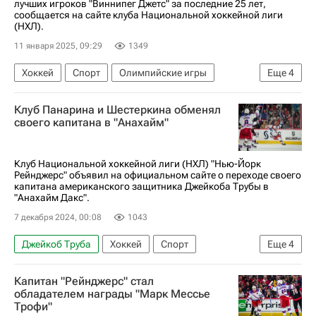
лучших игроков "Виннипег Джетс" за последние 25 лет,
сообщается на сайте клуба Национальной хоккейной лиги
(НХЛ).
11 января 2025, 09:29
1349
Хоккей
Спорт
Олимпийские игры
Еще
4
Илья Ковальчук
Блэйк Уилер
Клуб Панарина и Шестеркина обменял
Марк Шайфли
Виннипег Джетс
своего капитана в "Анахайм"
Клуб Национальной хоккейной лиги (НХЛ) "Нью-Йорк
Рейнджерс" объявил на официальном сайте о переходе своего
капитана американского защитника Джейкоба Трубы в
"Анахайм Дакс".
7 декабря 2024, 00:08
1043
Джейкоб Труба
Хоккей
Спорт
Еще
4
Нью-Йорк (город)
Урхо Вааканайнен
Капитан "Рейнджерс" стал
Нью-Йорк Рейнджерс
Анахайм Дакс
обладателем награды "Марк Мессье
Трофи"