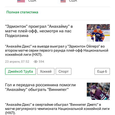
США
США
Полная статистика
"Эдмонтон" проиграл "Анахайму" в
матче плей-офф, несмотря на пас
Подколзина
"Анахайм Дакс" на выезде выиграл у "Эдмонтон Ойлерз" во
втором матче серии первого раунда плей-офф Национальной
хоккейной лиги (НХЛ).
23 апреля, 07:52
594
Джейкоб Труба
Хоккей
Спорт
Еще
6
Павел Минтюков
Василий Подколзин
Гол и передача россиянина помогли
Райан Пелинг
Анахайм Дакс
"Анахайму" обыграть "Виннипег"
Эдмонтон Ойлерз
Национальная хоккейная лига (НХЛ)
"Анахайм Дакс" в овертайме обыграл "Виннипег Джетс" в
матче регулярного чемпионата Национальной хоккейной лиги
(НХЛ).