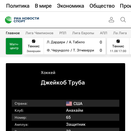
Политика
В мире
Экономика
Общество
Про
Главное
Лига Чемпионов
РПЛ
Лига Европы
АПЛ
Ла Лига
0
Л. Дардери
А. Табило
Матч-
Теннис
Теннис
центр
0
Ф. Черундоло
Т. Этчеверри
Завершен
11.08 17:00
Хоккей
Джейкоб Труба
США
Страна:
Анахайм
Клуб:
65
Номер:
Защитник
Амплуа: