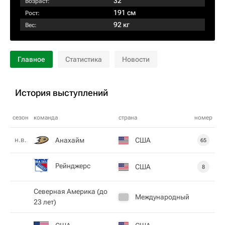
32
Возраст:
191 см
Рост:
92 кг
Вес:
Главное
Статистика
Новости
История выступлений
сезон
команда
страна
номер
н.в.
Анахайм
США
65
Рейнджерс
США
8
Северная Америка (до
Международный
23 лет)