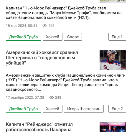
Капитан "Нью-Йорк Рейнджерс" Джейкоб Труба стал
обладателем награды "Марк Мессье Трофи", сообщается на
сайте Национальной хоккейной лиги (НХЛ).
15 мая 2024, 08:31
426
Джейкоб Труба
Хоккей
Спорт
Еще
1
Нью-Йорк Рейнджерс
Американский хоккеист сравнил
Шестеркина с "хладнокровным
убийцей"
Американский защитник клуба Национальной хоккейной лиги
(НХЛ) "Нью-Йорк Рейнджерс" Джейкоб Труба заявил, что в
жилах голкипера команды Игоря Шестеркина течет "кровь
хладнокровного...
17 октября 2023, 07:38
248
Джейкоб Труба
Хоккей
Игорь Шестеркин
Еще
2
Нью-Йорк Рейнджерс
Капитан "Рейнджерс" отметил
Национальная хоккейная лига (НХЛ)
работоспособность Панарина