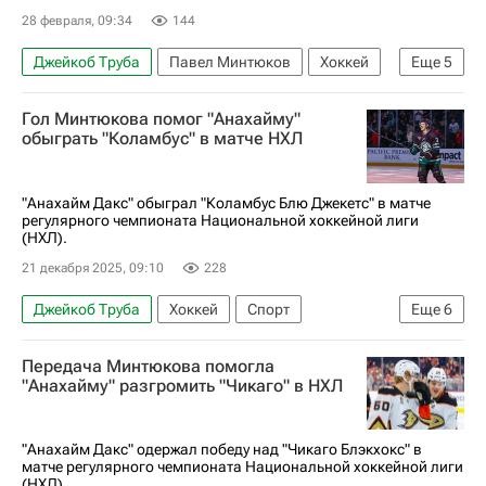
28 февраля, 09:34
144
Джейкоб Труба
Павел Минтюков
Хоккей
Еще
5
Крис Крайдер
Алекс Иафалло
Гол Минтюкова помог "Анахайму"
Виннипег Джетс
Анахайм Дакс
обыграть "Коламбус" в матче НХЛ
Национальная хоккейная лига (НХЛ)
"Анахайм Дакс" обыграл "Коламбус Блю Джекетс" в матче
регулярного чемпионата Национальной хоккейной лиги
(НХЛ).
21 декабря 2025, 09:10
228
Джейкоб Труба
Хоккей
Спорт
Еще
6
Павел Минтюков
Дмитрий Воронков
Передача Минтюкова помогла
Микаэль Гранлунд
Анахайм Дакс
"Анахайму" разгромить "Чикаго" в НХЛ
Коламбус Блю Джекетс
Национальная хоккейная лига (НХЛ)
"Анахайм Дакс" одержал победу над "Чикаго Блэкхокс" в
матче регулярного чемпионата Национальной хоккейной лиги
(НХЛ).