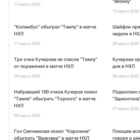
"Везину"
13 марта 2026
12 марта 2026
"Коламбус" обыграл "Тампу" в матче
Шайфли при
НХЛ
недели в Н
11 марта 2026
09 марта 2026
Три очка Кучерова не спасли "Тампу"
Кучерова пр
от поражения в матче НХЛ
дня в НХЛ
09 марта 2026
08 марта 2026
Набравший 100 очков Кучеров помог
Подколзин о
"Тампе" обыграть "Торонто" в матче
"Эдмонтона
НХЛ
07 марта 2026
08 марта 2026
Гол Свечникова помог "Каролине"
Плющев всп
обыграть "Ванкувер" в матче НХЛ
говоря о ре