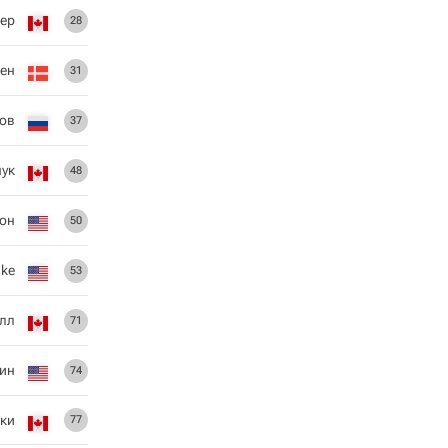
ер
28
ен
31
ов
37
ук
48
он
50
ake
53
олл
71
ин
74
ки
77