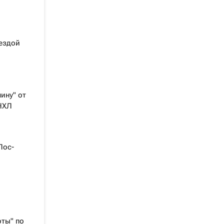
вездой
ину" от
НХЛ
Лос-
ты" по