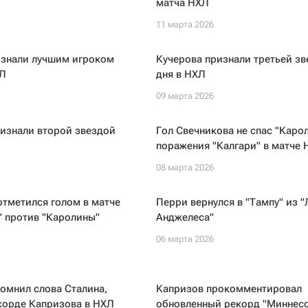
матча НХЛ
11 марта 2026
знали лучшим игроком
Кучерова признали третьей з
ХЛ
дня в НХЛ
09 марта 2026
изнали второй звездой
Гол Свечникова не спас "Карол
поражения "Калгари" в матче 
08 марта 2026
тметился голом в матче
Перри вернулся в "Тампу" из "
" против "Каролины"
Анджелеса"
06 марта 2026
омнил слова Сталина,
Капризов прокомментировал
корде Капризова в НХЛ
обновленный рекорд "Миннесо