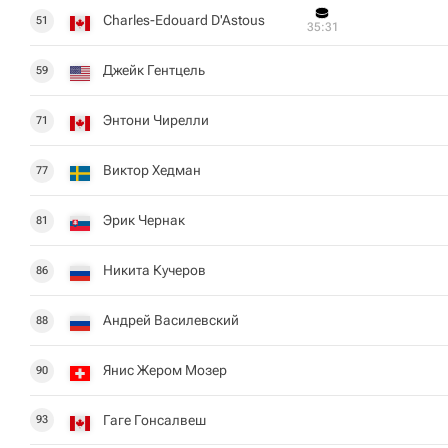
Charles-Edouard D'Astous
51
35:31
Джейк Гентцель
59
Энтони Чирелли
71
Виктор Хедман
77
Эрик Чернак
81
Никита Кучеров
86
Андрей Василевский
88
Янис Жером Мозер
90
Гаге Гонсалвеш
93