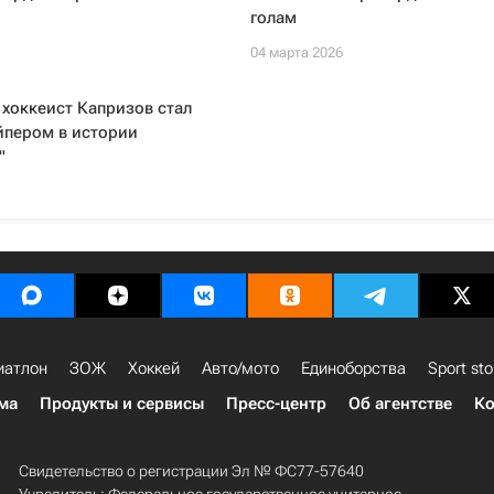
голам
04 марта 2026
хоккеист Капризов стал
йпером в истории
"
иатлон
ЗОЖ
Хоккей
Авто/мото
Единоборства
Sport sto
ма
Продукты и сервисы
Пресс-центр
Об агентстве
Ко
Свидетельство о регистрации Эл № ФС77-57640