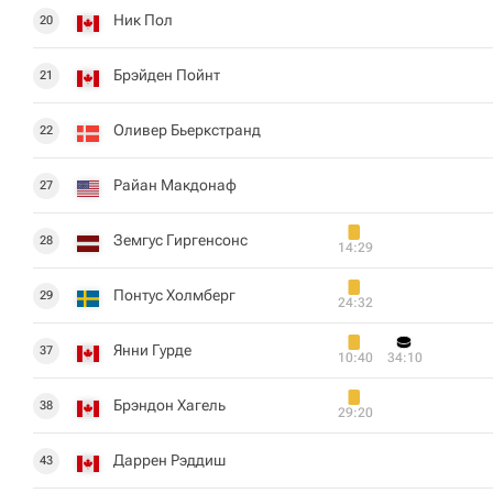
Ник Пол
20
Брэйден Пойнт
21
Оливер Бьеркстранд
22
Райан Макдонаф
27
Земгус Гиргенсонс
28
14:29
Понтус Холмберг
29
24:32
Янни Гурде
37
10:40
34:10
Брэндон Хагель
38
29:20
Даррен Рэддиш
43