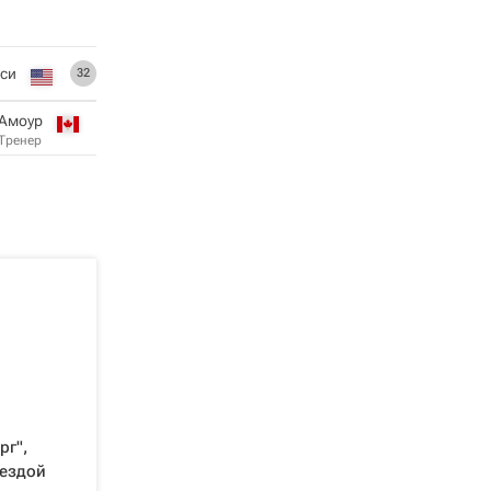
сси
32
 Амоур
Тренер
рг",
вездой