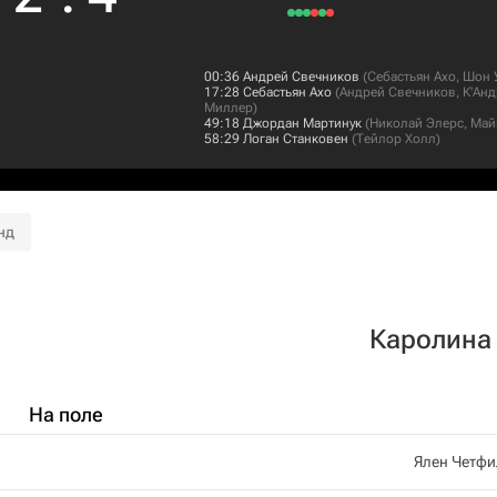
00:36
Андрей Свечников
(
Себастьян Ахо
,
Шон 
17:28
Себастьян Ахо
(
Андрей Свечников
,
К'Анд
Миллер
)
49:18
Джордан Мартинук
(
Николай Элерс
,
Май
58:29
Логан Станковен
(
Тейлор Холл
)
нд
Каролина
На поле
Ялен Четфи