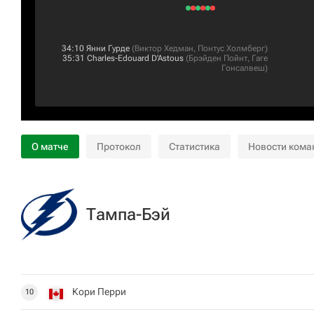
34:10
Янни Гурде
(
Виктор Хедман
,
Понтус Холмберг
)
35:31
Charles-Edouard D'Astous
(
Брэйден Пойнт
,
Гаге
Гонсалвеш
)
О матче
Протокол
Статистика
Новости кома
Тампа-Бэй
Кори Перри
10