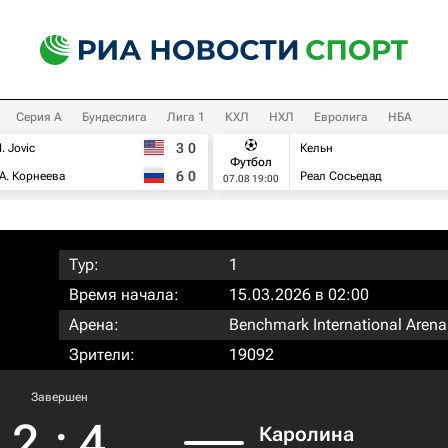
Серия А
Бундеслига
Лига 1
КХЛ
НХЛ
Евролига
НБА
3
0
I. Jovic
Кельн
Футбол
6
0
А. Корнеева
Реал Сосьедад
07.08 19:00
Тур:
1
Время начала:
15.03.2026 в 02:00
Арена:
Benchmark International Arena
Зрители:
19092
Завершен
2
:
4
Каролина