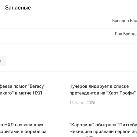
Запасные
Брендон Ба
Род Бринд
з
еева помог "Вегасу"
Кучеров лидирует в списке
икаго" в матче НХЛ
претендентов на "Харт Трофи"
13 марта 2026
а НХЛ назвали двух
"Каролина" обыграла "Питтсбу
оритами в борьбе за
Никишина признали первой з