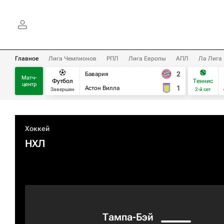
Главное
Лига Чемпионов
РПЛ
Лига Европы
АПЛ
Ла Лига
2
Бавария
Матч-
Футбол
Теннис
центр
1
Астон Вилла
Завершен
2-й сет
Хоккей
НХЛ
Тампа-Бэй