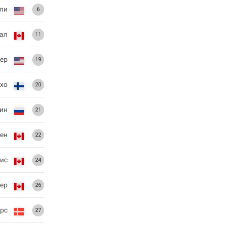
ли
6
ал
11
ер
19
Ахо
20
ин
21
вен
22
ис
24
ер
26
рс
27