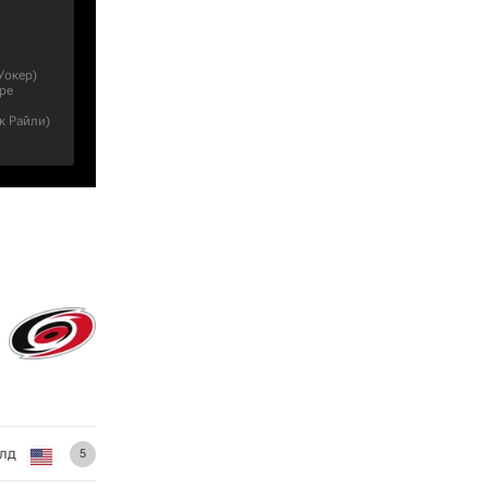
Уокер
)
ре
к Райли
)
лд
5