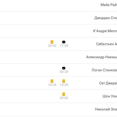
Майк Рай
Джордан Ста
К'Андре Милл
Себастьян 
24:32
17:28
Александр Никиш
Логан Станко
58:29
Сет Джарв
14:29
14:29
Шон Уок
29:05
Николай Эле