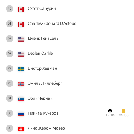
Скотт Сабурин
46
Charles-Edouard D'Astous
51
Джейк Гентцель
59
Declan Carlile
67
Виктор Хедман
77
Эмиль Лиллеберг
78
Эрик Чернак
81
Никита Кучеров
86
17:05
35:33
Янис Жером Мозер
90