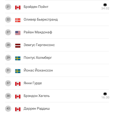
Брэйден Пойнт
21
34:02
Оливер Бьеркстранд
22
Райан Макдонаф
27
Земгус Гиргенсонс
28
Понтус Холмберг
29
Йонас Йоханссон
31
Янни Гурде
37
Брэндон Хагель
38
16:30
Даррен Рэддиш
43