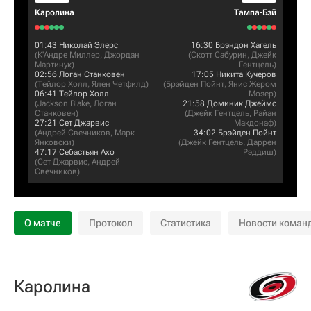
Каролина
Тампа-Бэй
01:43
Николай Элерс
16:30
Брэндон Хагель
(
К'Андре Миллер
,
Джордан
(
Скотт Сабурин
,
Джейк
Мартинук
)
Гентцель
)
02:56
Логан Станковен
17:05
Никита Кучеров
(
Тейлор Холл
,
Ялен Четфилд
)
(
Брэйден Пойнт
,
Янис Жером
06:41
Тейлор Холл
Мозер
)
(
Jackson Blake
,
Логан
21:58
Доминик Джеймс
Станковен
)
(
Джейк Гентцель
,
Райан
27:21
Сет Джарвис
Макдонаф
)
(
Андрей Свечников
,
Марк
34:02
Брэйден Пойнт
Янковски
)
(
Джейк Гентцель
,
Даррен
47:17
Себастьян Ахо
Рэддиш
)
(
Сет Джарвис
,
Андрей
Свечников
)
О матче
Протокол
Статистика
Новости коман
Каролина