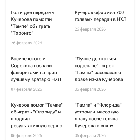
Гол и две передачи
Кучеров оформил 700
Кучерова помогли
голевых передач в НХЛ
"Тампе" обыграть
26 февраля 2026
"Торонто"
26 февраля 2026
Василевского и
"Лучше держаться
Сорокина назвали
подальше": игрок
фаворитами на приз
"Тампы" рассказал о
лучшему вратарю НХЛ
драке из-за Кучерова
07 февраля 2026
06 февраля 2026
Кучеров помог "Тампе"
"Тампа" и "Флорида"
обыграть "Флориду" и
устроили массовую
продлил
драку после толчка
результативную серию
Кучерова в спину
06 февраля 2026
06 февраля 2026