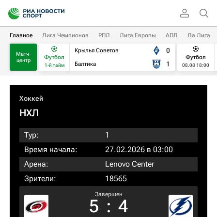
Главное
Лига Чемпионов
РПЛ
Лига Европы
АПЛ
Ла Лига
0
Крылья Советов
Матч-
Футбол
Футбол
центр
1
Балтика
1-й тайм
08.08 18:00
Хоккей
НХЛ
Тур:
1
Время начала:
27.02.2026 в 03:00
Арена:
Lenovo Center
Зрители:
18565
Завершен
5
:
4