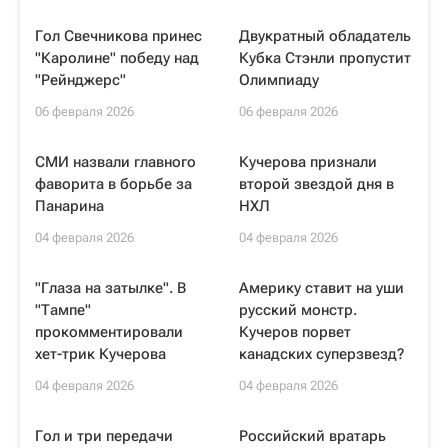
Гол Свечникова принес
Двукратный обладатель
"Каролине" победу над
Кубка Стэнли пропустит
"Рейнджерс"
Олимпиаду
06 февраля 2026
06 февраля 2026
СМИ назвали главного
Кучерова признали
фаворита в борьбе за
второй звездой дня в
Панарина
НХЛ
04 февраля 2026
04 февраля 2026
"Глаза на затылке". В
Америку ставит на уши
"Тампе"
русский монстр.
прокомментировали
Кучеров порвет
хет-трик Кучерова
канадских суперзвезд?
04 февраля 2026
04 февраля 2026
Гол и три передачи
Российский вратарь