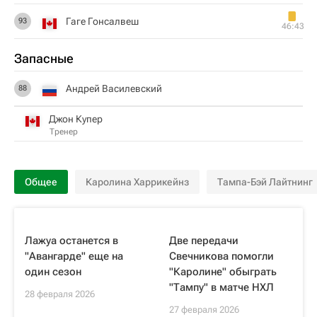
Гаге Гонсалвеш
93
46:43
Запасные
Андрей Василевский
88
Джон Купер
Тренер
Общее
Каролина Харрикейнз
Тампа-Бэй Лайтнинг
Лажуа останется в
Две передачи
"Авангарде" еще на
Свечникова помогли
один сезон
"Каролине" обыграть
"Тампу" в матче НХЛ
28 февраля 2026
27 февраля 2026