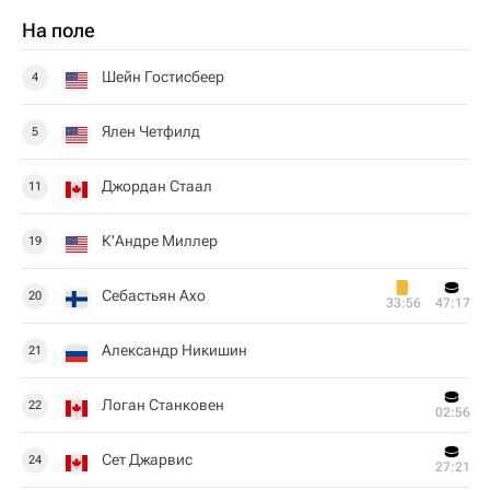
На поле
Шейн Гостисбеер
4
Ялен Четфилд
5
Джордан Стаал
11
К'Андре Миллер
19
Себастьян Ахо
20
33:56
47:17
Александр Никишин
21
Логан Станковен
22
02:56
Сет Джарвис
24
27:21