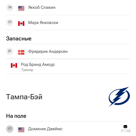
Яккоб Славин
74
Марк Янковски
77
Запасные
Фредерик Андерсен
31
Род Бринд Амоур
Тренер
Тампа-Бэй
На поле
Доминик Джеймс
17
21:58