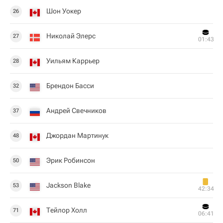
Шон Уокер
26
Николай Элерс
27
01:43
Уильям Каррьер
28
Брендон Басси
32
Андрей Свечников
37
Джордан Мартинук
48
Эрик Робинсон
50
Jackson Blake
53
42:34
Тейлор Холл
71
06:41