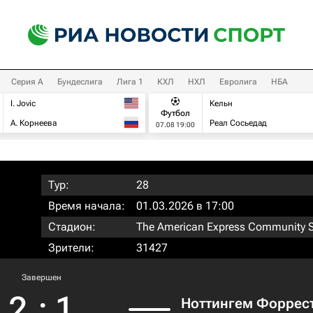
Серия А
Бундеслига
Лига 1
КХЛ
НХЛ
Евролига
НБА
I. Jovic
Кельн
Футбол
А. Корнеева
Реал Сосьедад
07.08 19:00
Тур:
28
Время начала:
01.03.2026 в 17:00
Стадион:
The American Express Community 
Зрители:
31427
Завершен
2
:
1
Ноттингем Форрес