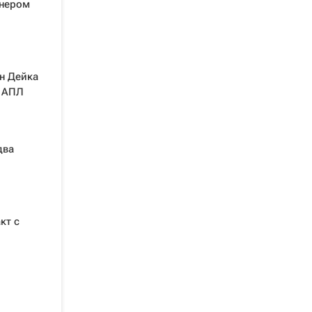
енером
ан Дейка
е АПЛ
два
кт с