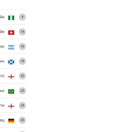
йи
9
йе
14
ес
16
анн
18
йтс
22
ьо
23
ти
24
Нец
25