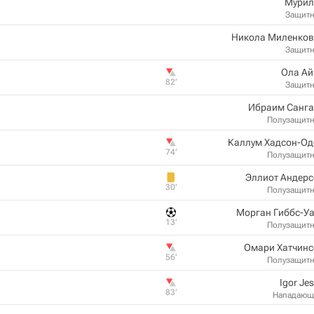
Мурил
Защит
Никола Миленков
Защит
Ола Ай
82‎’‎
Защит
Ибраим Санга
Полузащит
Каллум Хадсон-Од
74‎’‎
Полузащит
Эллиот Андерс
30‎’‎
Полузащит
Морган Гиббс-У
13‎’‎
Полузащит
Омари Хатчинс
56‎’‎
Полузащит
Igor Je
83‎’‎
Нападающ