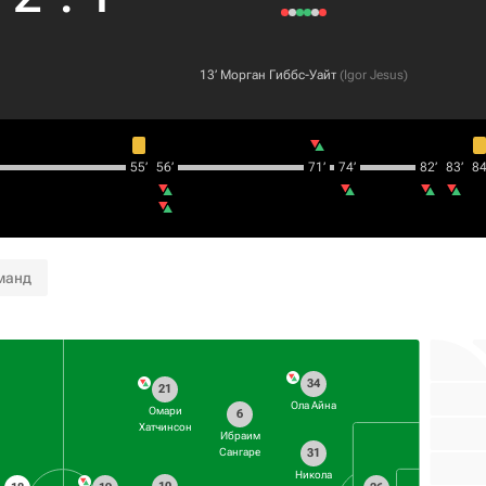
13‎’‎
Морган Гиббс-Уайт
(
Igor Jesus
)
55‎’‎
56‎’‎
71‎’‎
74‎’‎
82‎’‎
83‎’‎
84‎’
манд
34
21
Ола Айна
Омари
6
Хатчинсон
Ибраим
31
Сангаре
Никола