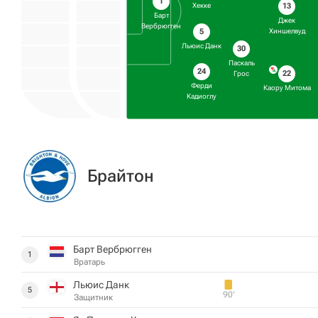
1
13
Хекке
Барт
Джек
Вербрюгген
5
Хиншелвуд
Льюис Данк
30
Паскаль
24
22
Грос
Ферди
Каору Митома
Кадиоглу
Брайтон
Барт Вербрюгген
1
Вратарь
Льюис Данк
5
90‎’‎
Защитник