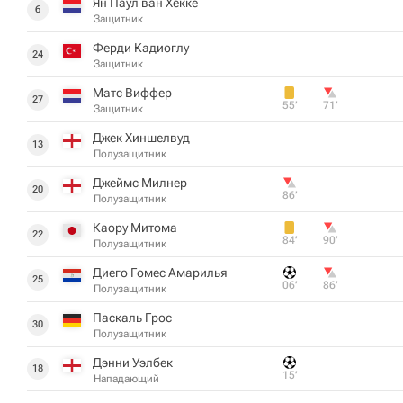
Ян Паул ван Хекке
6
Защитник
Ферди Кадиоглу
24
Защитник
Матс Виффер
27
55‎’‎
71‎’‎
Защитник
Джек Хиншелвуд
13
Полузащитник
Джеймс Милнер
20
86‎’‎
Полузащитник
Каору Митома
22
84‎’‎
90‎’‎
Полузащитник
Диего Гомес Амарилья
25
06‎’‎
86‎’‎
Полузащитник
Паскаль Грос
30
Полузащитник
Дэнни Уэлбек
18
15‎’‎
Нападающий