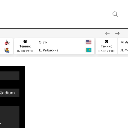
Э. Ли
М. А
Теннис
Теннис
Е. Рыбакина
Л. Ф
07.08 19:30
07.08 21:00
Stadium
т