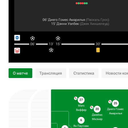
06‎’‎
Диего Гомес Амарилья
(
Паскаль Грос
)
15‎’‎
Дэнни Уэлбек
(
Джек Хиншелвуд
)
06‎’‎
13‎’‎
15‎’‎
30‎’‎
О матче
Трансляция
Статистика
Новости ко
27
25
Матс
20
Диего Гомес
Виффер
Амарилья
Джеймс
Милнер
6
Ян Паул ван