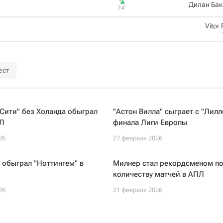
Дилан Бак
74‎’‎
Vitor 
ест
Сити" без Холанда обыграл
"Астон Вилла" сыграет с "Лилле
ПЛ
финала Лиги Европы
26
27 февраля 2026
 обыграл "Ноттингем" в
Милнер стал рекордсменом п
количеству матчей в АПЛ
26
21 февраля 2026