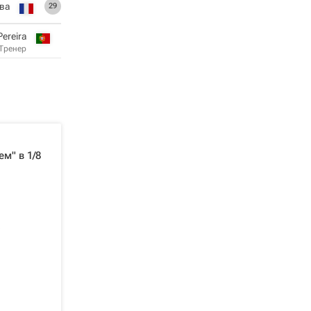
ва
29
Pereira
Тренер
м" в 1/8
о