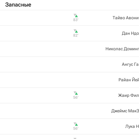
Запасные
Тайво Авони
83‎’‎
Дан Ндо
82‎’‎
Николас Доминг
Ангус Г
Райан Йе
Жаир Фил
56‎’‎
Джеймс МакЭ
Лука 
56‎’‎