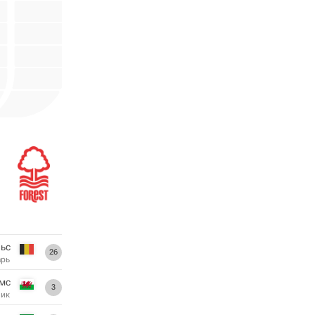
ьс
26
арь
мс
3
ник