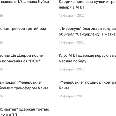
 вышел в 1/8 финала Кубка
Каррика признали лучшим тр
января в АПЛ
26
13 февраля 2026
олил тренера третий раз
"Ливерпуль" благодаря голу в
обыграл "Сандерленд" в матч
26
12 февраля 2026
волил Де Дзерби после
Клуб АПЛ одержал первую за 
о поражения от "ПСЖ"
месяца победу
26
08 февраля 2026
ан помог "Фенербахче"
"Фенербахче" подписал контра
блему с трансфером Канте
Канте
26
04 февраля 2026
 Юнайтед" одержал третью
еду в АПЛ