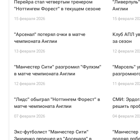
Перейра стал четвертым тренером
"Ливерпуль"
"Ноттингем Форест" в текущем сезоне
Англии
15 февраля 2026
15 февраля 20
"Арсенал" потерял очки в матче
Клуб АПЛ ув
чемпионата Англии
за сезон
13 февраля 2026
12 февраля 20
"Манчестер Сити" разгромил "Фулхэм"
"Марсель" у
в матче чемпионата Англии
разгромног
12 февраля 2026
11 февраля 20
"Лидс" обыграл "Ноттингем Форест" в
СМИ: Эрдог
матче чемпионата Англии
решить про
07 февраля 2026
04 февраля 20
Экс-футболист "Манчестер Сити"
"Манчестер
Зинченко перешел из "Арсенала" в
подряд поб