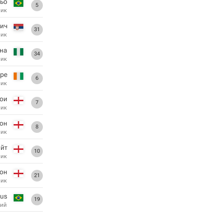
ьо
5
ник
ич
31
ник
на
34
ник
ре
6
ник
ои
7
ник
он
8
ник
айт
10
ник
он
21
ник
sus
19
ий