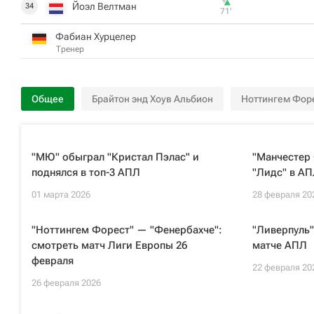
Йоэл Велтман
34
71‎’‎
Фабиан Хурцелер
Тренер
Общее
Брайтон энд Хоув Альбион
Ноттингем Фор
"МЮ" обыграл "Кристал Пэлас" и
"Манчестер 
поднялся в топ-3 АПЛ
"Лидс" в А
01 марта 2026
28 февраля 20
"Ноттингем Форест" — "Фенербахче":
"Ливерпуль"
смотреть матч Лиги Европы 26
матче АПЛ
февраля
22 февраля 20
26 февраля 2026