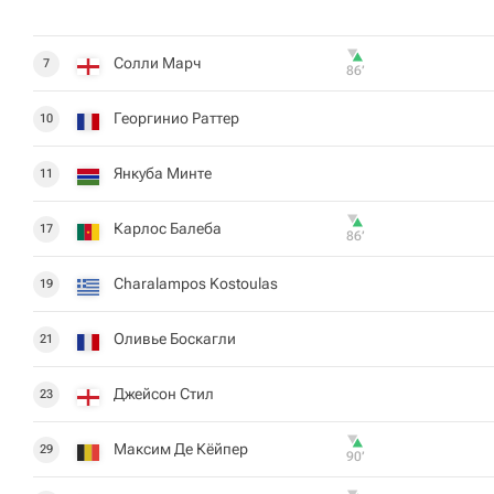
Солли Марч
7
86‎’‎
Георгинио Раттер
10
Янкуба Минте
11
Карлос Балеба
17
86‎’‎
Charalampos Kostoulas
19
Оливье Боскагли
21
Джейсон Стил
23
Максим Де Кёйпер
29
90‎’‎