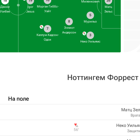
10
18
19
26
Миленкович
Морган Гиббс-
Дэнни
Igor
Матц
Уайт
Уэлбек
Jesus
Зельс
5
8
Мурильо
Эллиот
7
Андерсон
3
Каллум Хадсон-
Одои
Неко Уильямс
Ноттингем Форрест
На поле
Матц Зел
Врат
Неко Уилья
56‎’‎
Защит