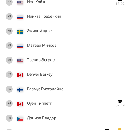
Ноа Кэйтс
27
12:02
Никита Гребенкин
29
Эмиль Андре
36
Матвей Мичков
39
Тревор Зеграс
46
Denver Barkey
52
Расмус Ристолайнен
55
Оуэн Типпетт
74
57:19
Даниэл Владар
80