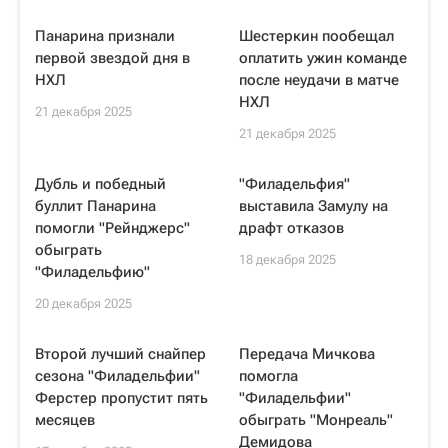
Панарина признали
Шестеркин пообещал
первой звездой дня в
оплатить ужин команде
НХЛ
после неудачи в матче
НХЛ
21 декабря 2025
21 декабря 2025
Дубль и победный
"Филадельфия"
буллит Панарина
выставила Замулу на
помогли "Рейнджерс"
драфт отказов
обыграть
18 декабря 2025
"Филадельфию"
20 декабря 2025
Второй лучший снайпер
Передача Мичкова
сезона "Филадельфии"
помогла
Ферстер пропустит пять
"Филадельфии"
месяцев
обыграть "Монреаль"
Демидова