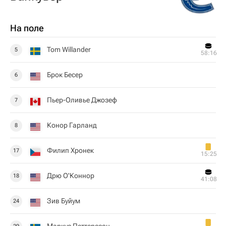
На поле
Tom Willander
5
58:16
Брок Бесер
6
Пьер-Оливье Джозеф
7
Конор Гарланд
8
Филип Хронек
17
15:25
Дрю О'Коннор
18
41:08
Зив Буйум
24