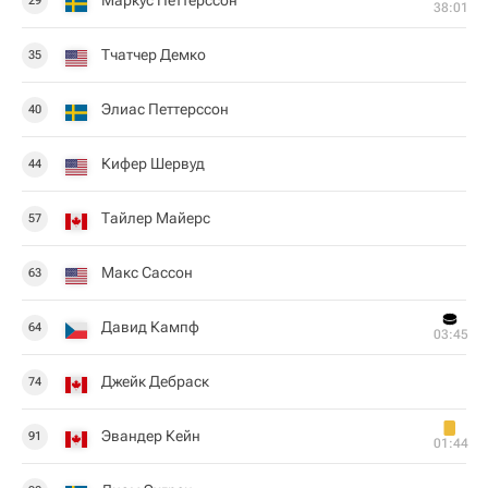
Маркус Петтерссон
29
38:01
Тчатчер Демко
35
Элиас Петтерссон
40
Кифер Шервуд
44
Тайлер Майерс
57
Макс Сассон
63
Давид Кампф
64
03:45
Джейк Дебраск
74
Эвандер Кейн
91
01:44