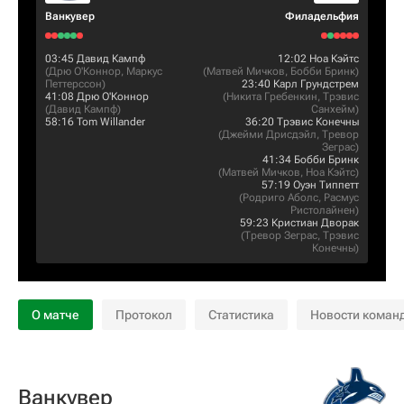
Ванкувер
Филадельфия
03:45
Давид Кампф
12:02
Ноа Кэйтс
(
Дрю О'Коннор
,
Маркус
(
Матвей Мичков
,
Бобби Бринк
)
Петтерссон
)
23:40
Карл Грундстрем
41:08
Дрю О'Коннор
(
Никита Гребенкин
,
Трэвис
(
Давид Кампф
)
Санхейм
)
58:16
Tom Willander
36:20
Трэвис Конечны
(
Джейми Дрисдэйл
,
Тревор
Зеграс
)
41:34
Бобби Бринк
(
Матвей Мичков
,
Ноа Кэйтс
)
57:19
Оуэн Типпетт
(
Родриго Аболс
,
Расмус
Ристолайнен
)
59:23
Кристиан Дворак
(
Тревор Зеграс
,
Трэвис
Конечны
)
О матче
Протокол
Статистика
Новости коман
Ванкувер