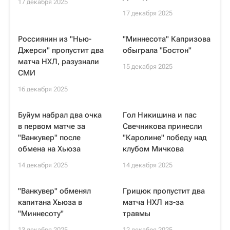
17 декабря 2025
17 декабря 2025
Россиянин из "Нью-
"Миннесота" Капризова
Джерси" пропустит два
обыграла "Бостон"
матча НХЛ, разузнали
15 декабря 2025
СМИ
16 декабря 2025
Буйум набрал два очка
Гол Никишина и пас
в первом матче за
Свечникова принесли
"Ванкувер" после
"Каролине" победу над
обмена на Хьюза
клубом Мичкова
14 декабря 2025
14 декабря 2025
"Ванкувер" обменял
Грицюк пропустит два
капитана Хьюза в
матча НХЛ из-за
"Миннесоту"
травмы
13 декабря 2025
12 декабря 2025