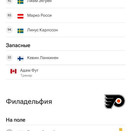
Лиам Эхгрен
92
Марко Росси
93
Линус Карлссон
94
Запасные
Кевин Ланкинен
32
Адам Фут
Тренер
Филадельфия
На поле