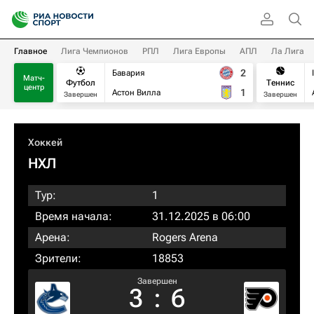
Главное
Лига Чемпионов
РПЛ
Лига Европы
АПЛ
Ла Лига
2
Бавария
Матч-
Футбол
Теннис
центр
1
Астон Вилла
Завершен
Завершен
Хоккей
НХЛ
Тур:
1
Время начала:
31.12.2025 в 06:00
Арена:
Rogers Arena
Зрители:
18853
Завершен
3
:
6