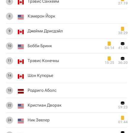
Трэвис Санхейм
6
27:19
Кэмерон Йорк
8
Джейми Дрисдэйл
9
38:29
Бобби Бринк
10
04:14
41:34
Трэвис Конечны
11
15:25
36:20
Шон Кутюрье
14
Родриго Аболс
18
Кристиан Дворак
22
59:23
Ник Зеелер
24
01:44