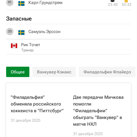
Карл Грундстрем
91
23:40
55:32
Запасные
Самуэль Эрссон
33
Рик Точет
Тренер
Общее
Ванкувер Кэнакс
Филадельфия Флайерз
"Филадельфия"
Две передачи Мичкова
обменяла российского
помогли
хоккеиста в "Питтсбург"
"Филадельфии"
обыграть "Ванкувер" в
31 декабря 2025
матче НХЛ
31 декабря 2025