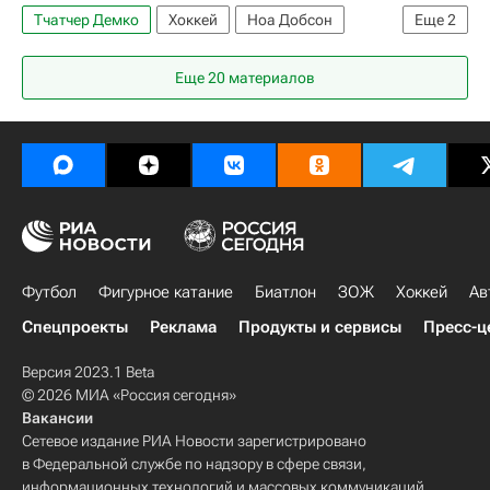
Тчатчер Демко
Хоккей
Ноа Добсон
Еще
2
Нэтан Маккиннон
Еще 20 материалов
Национальная хоккейная лига (НХЛ)
Футбол
Фигурное катание
Биатлон
ЗОЖ
Хоккей
Ав
Спецпроекты
Реклама
Продукты и сервисы
Пресс-ц
Версия 2023.1 Beta
© 2026 МИА «Россия сегодня»
Вакансии
Сетевое издание РИА Новости зарегистрировано
в Федеральной службе по надзору в сфере связи,
информационных технологий и массовых коммуникаций