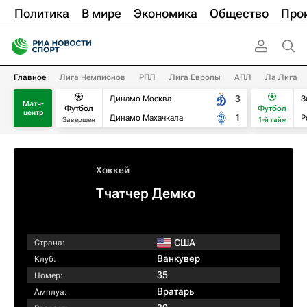
Политика
В мире
Экономика
Общество
Про
Главное
Лига Чемпионов
РПЛ
Лига Европы
АПЛ
Ла Лига
3
Динамо Москва
З
Матч-
Футбол
Футбол
центр
1
Динамо Махачкала
Р
Завершен
1-й тайм
Хоккей
Тчатчер Демко
США
Страна:
Ванкувер
Клуб:
35
Номер:
Вратарь
Амплуа: