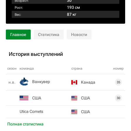
30
Возраст:
193 см
Рост:
87 кг
Вес:
Главное
Статистика
Новости
История выступлений
сезон
команда
страна
номер
Ванкувер
Канада
н.в.
35
США
США
30
Utica Comets
США
Полная статистика