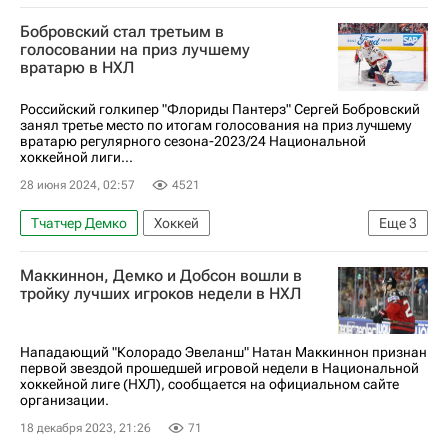
Бобровский стал третьим в
голосовании на приз лучшему
вратарю в НХЛ
Российский голкипер "Флориды Пантерз" Сергей Бобровский
занял третье место по итогам голосования на приз лучшему
вратарю регулярного сезона-2023/24 Национальной
хоккейной лиги...
28 июня 2024, 02:57
4521
Тчатчер Демко
Хоккей
Еще
3
Национальная хоккейная лига (НХЛ)
Маккиннон, Демко и Добсон вошли в
Сергей Бобровский
Коннор Хеллебайк
тройку лучших игроков недели в НХЛ
Нападающий "Колорадо Эвеланш" Натан Маккиннон признан
первой звездой прошедшей игровой недели в Национальной
хоккейной лиге (НХЛ), сообщается на официальном сайте
организации.
18 декабря 2023, 21:26
71