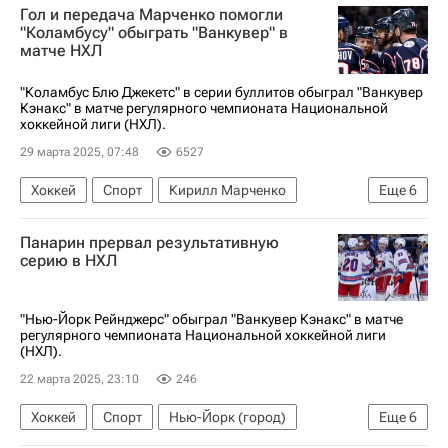
Гол и передача Марченко помогли
Национальная хоккейная лига (НХЛ)
"Коламбусу" обыграть "Ванкувер" в
матче НХЛ
Калгари Флэймз
Тайлер Майерс
Элиас Петтерссон
Иван Просветов
"Коламбус Блю Джекетс" в серии буллитов обыграл "Ванкувер
Кэнакс" в матче регулярного чемпионата Национальной
хоккейной лиги (НХЛ).
29 марта 2025, 07:48
6527
Хоккей
Спорт
Кирилл Марченко
Еще
6
Бун Дженнер
Данте Фаббро
Панарин прервал результативную
Коламбус Блю Джекетс
Ванкувер Кэнакс
серию в НХЛ
Флорида Пантерз
Национальная хоккейная лига (НХЛ)
"Нью-Йорк Рейнджерс" обыграл "Ванкувер Кэнакс" в матче
регулярного чемпионата Национальной хоккейной лиги
(НХЛ).
22 марта 2025, 23:10
246
Хоккей
Спорт
Нью-Йорк (город)
Еще
6