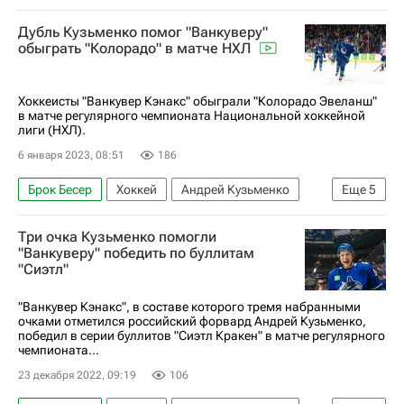
Виталий Кравцов
Дубль Кузьменко помог "Ванкуверу"
Национальная хоккейная лига (НХЛ)
обыграть "Колорадо" в матче НХЛ
Миннесота Уайлд
Хоккеисты "Ванкувер Кэнакс" обыграли "Колорадо Эвеланш"
в матче регулярного чемпионата Национальной хоккейной
лиги (НХЛ).
6 января 2023, 08:51
186
Брок Бесер
Хоккей
Андрей Кузьменко
Еще
5
Джей Ти Миллер
Ванкувер Кэнакс
Три очка Кузьменко помогли
Колорадо Эвеланш
Вегас Голден Найтс
"Ванкуверу" победить по буллитам
"Сиэтл"
Национальная хоккейная лига (НХЛ)
"Ванкувер Кэнакс", в составе которого тремя набранными
очками отметился российский форвард Андрей Кузьменко,
победил в серии буллитов "Сиэтл Кракен" в матче регулярного
чемпионата...
23 декабря 2022, 09:19
106