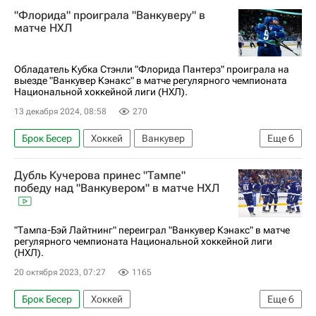
Адам Фокс
Джонни Бродзински
"Флорида" проиграла "Ванкуверу" в
К'Андре Миллер
Ванкувер Кэнакс
матче НХЛ
Нью-Йорк Рейнджерс
Национальная хоккейная лига (НХЛ)
Обладатель Кубка Стэнли "Флорида Пантерз" проиграла на
выезде "Ванкувер Кэнакс" в матче регулярного чемпионата
Национальной хоккейной лиги (НХЛ).
13 декабря 2024, 08:58
270
Брок Бесер
Хоккей
Ванкувер
Еще
6
Карсон Суси
Сергей Бобровский
Дубль Кучерова принес "Тампе"
Флорида Пантерз
Ванкувер Кэнакс
победу над "Ванкувером" в матче НХЛ
Калгари Флэймз
Национальная хоккейная лига (НХЛ)
"Тампа-Бэй Лайтнинг" переиграл "Ванкувер Кэнакс" в матче
регулярного чемпионата Национальной хоккейной лиги
(НХЛ).
20 октября 2023, 07:27
1165
Брок Бесер
Хоккей
Еще
6