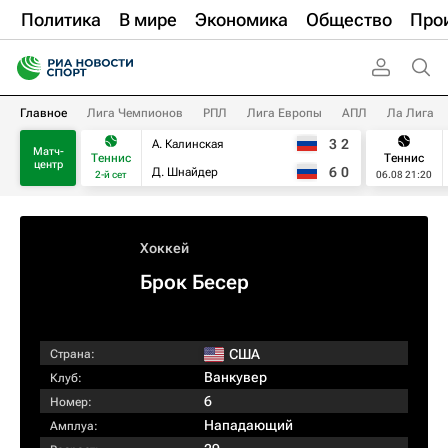
Политика
В мире
Экономика
Общество
Про
Главное
Лига Чемпионов
РПЛ
Лига Европы
АПЛ
Ла Лига
3
2
А. Калинская
Матч-
Теннис
Теннис
центр
6
0
Д. Шнайдер
2-й сет
06.08 21:20
Хоккей
Брок Бесер
США
Страна:
Ванкувер
Клуб:
6
Номер:
Нападающий
Амплуа: