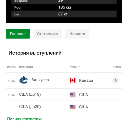
29
Возраст:
185 см
Рост:
87 кг
Вес:
Главное
Статистика
Новости
История выступлений
сезон
команда
страна
номер
Ванкувер
Канада
н.в.
6
н.в.
США (до18)
США
США (до20)
США
Полная статистика