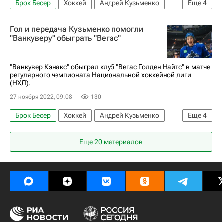
Брок Бесер
Хоккей
Андрей Кузьменко
Еще
4
Ванкувер Кэнакс
Сиэтл Кракен
Гол и передача Кузьменко помогли
Элиас Петтерссон
"Ванкуверу" обыграть "Вегас"
Национальная хоккейная лига (НХЛ)
"Ванкувер Кэнакс" обыграл клуб "Вегас Голден Найтс" в матче
регулярного чемпионата Национальной хоккейной лиги
(НХЛ).
27 ноября 2022, 09:08
130
Брок Бесер
Хоккей
Андрей Кузьменко
Еще
4
Ванкувер Кэнакс
Вегас Голден Найтс
Еще 20 материалов
Джей Ти Миллер
Национальная хоккейная лига (НХЛ)