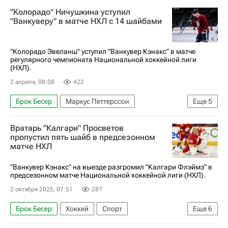
"Колорадо" Ничушкина уступил
"Ванкуверу" в матче НХЛ с 14 шайбами
"Колорадо Эвеланш" уступил "Ванкувер Кэнакс" в матче
регулярного чемпионата Национальной хоккейной лиги
(НХЛ).
2 апреля, 08:08
422
Брок Бесер
Маркус Петтерссон
Еще
5
Габриэль Ландескуг
Колорадо Эвеланш
Вратарь "Калгари" Просветов
Ванкувер Кэнакс
пропустил пять шайб в предсезонном
матче НХЛ
Национальная хоккейная лига (НХЛ)
Хоккей
"Ванкувер Кэнакс" на выезде разгромил "Калгари Флэймз" в
предсезонном матче Национальной хоккейной лиги (НХЛ).
2 октября 2025, 07:51
287
Брок Бесер
Хоккей
Спорт
Еще
6
Ванкувер Кэнакс