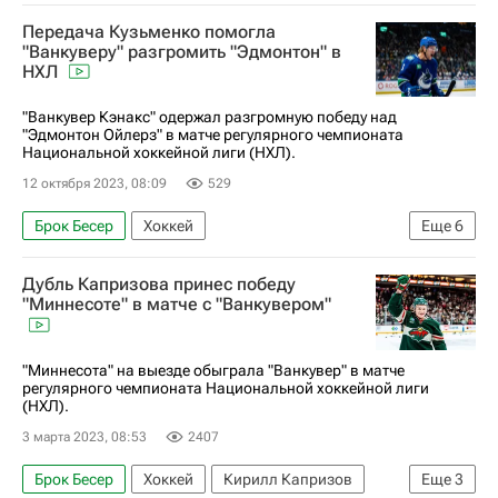
Национальная хоккейная лига (НХЛ)
Передача Кузьменко помогла
Торонто Мейпл Лифс
Тампа-Бэй Лайтнинг
"Ванкуверу" разгромить "Эдмонтон" в
НХЛ
Ванкувер Кэнакс
Ник Пол
Никита Кучеров
"Ванкувер Кэнакс" одержал разгромную победу над
"Эдмонтон Ойлерз" в матче регулярного чемпионата
Национальной хоккейной лиги (НХЛ).
12 октября 2023, 08:09
529
Брок Бесер
Хоккей
Еще
6
Национальная хоккейная лига (НХЛ)
Дубль Капризова принес победу
Калгари Флэймз
Ванкувер Кэнакс
"Миннесоте" в матче с "Ванкувером"
Эдмонтон Ойлерз
Андрей Кузьменко
Конор Гарланд
"Миннесота" на выезде обыграла "Ванкувер" в матче
регулярного чемпионата Национальной хоккейной лиги
(НХЛ).
3 марта 2023, 08:53
2407
Брок Бесер
Хоккей
Кирилл Капризов
Еще
3