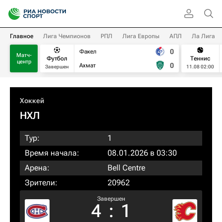
Главное
Лига Чемпионов
РПЛ
Лига Европы
АПЛ
Ла Лига
0
Факел
Матч-
Футбол
Теннис
центр
0
Ахмат
Завершен
11.08 02:00
Хоккей
НХЛ
Тур:
1
Время начала:
08.01.2026 в 03:30
Арена:
Bell Centre
Зрители:
20962
Завершен
4
:
1