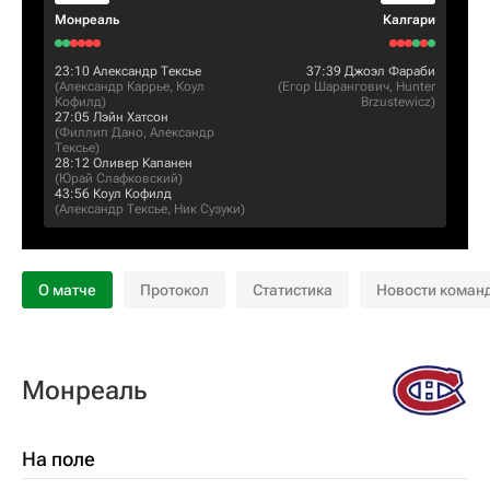
Монреаль
Калгари
23:10
Александр Тексье
37:39
Джоэл Фараби
(
Александр Каррье
,
Коул
(
Егор Шарангович
,
Hunter
Кофилд
)
Brzustewicz
)
27:05
Лэйн Хатсон
(
Филлип Дано
,
Александр
Тексье
)
28:12
Оливер Капанен
(
Юрай Слафковский
)
43:56
Коул Кофилд
(
Александр Тексье
,
Ник Сузуки
)
О матче
Протокол
Статистика
Новости коман
Монреаль
На поле