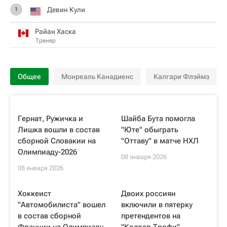
Девин Кули
1
Райан Хаска
Тренер
Общее
Монреаль Канадиенс
Калгари Флэймз
Гернат, Ружичка и
Шайба Бута помогла
Лишка вошли в состав
"Юте" обыграть
сборной Словакии на
"Оттаву" в матче НХЛ
Олимпиаду-2026
08 января 2026
08 января 2026
Хоккеист
Двоих россиян
"Автомобилиста" вошел
включили в пятерку
в состав сборной
претендентов на