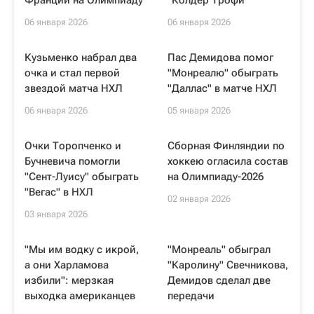
Франции на Олимпиаду
"Колдер Трофи"
06 января 2026
06 января 2026
Кузьменко набрал два
Пас Демидова помог
очка и стал первой
"Монреалю" обыграть
звездой матча НХЛ
"Даллас" в матче НХЛ
06 января 2026
05 января 2026
Очки Торопченко и
Сборная Финляндии по
Бучневича помогли
хоккею огласила состав
"Сент-Луису" обыграть
на Олимпиаду-2026
"Вегас" в НХЛ
02 января 2026
03 января 2026
"Мы им водку с икрой,
"Монреаль" обыграл
а они Харламова
"Каролину" Свечникова,
избили": мерзкая
Демидов сделал две
выходка американцев
передачи