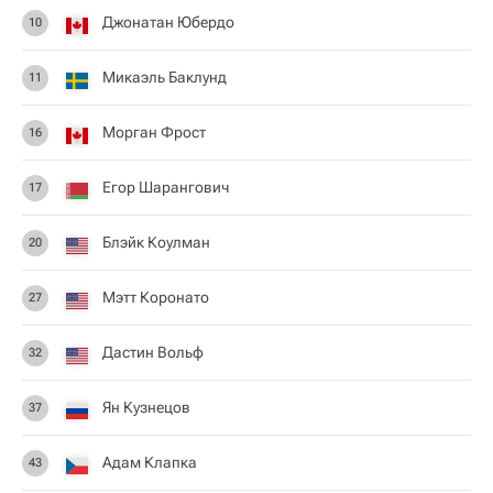
Джонатан Юбердо
10
Микаэль Баклунд
11
Морган Фрост
16
Егор Шарангович
17
Блэйк Коулман
20
Мэтт Коронато
27
Дастин Вольф
32
Ян Кузнецов
37
Адам Клапка
43