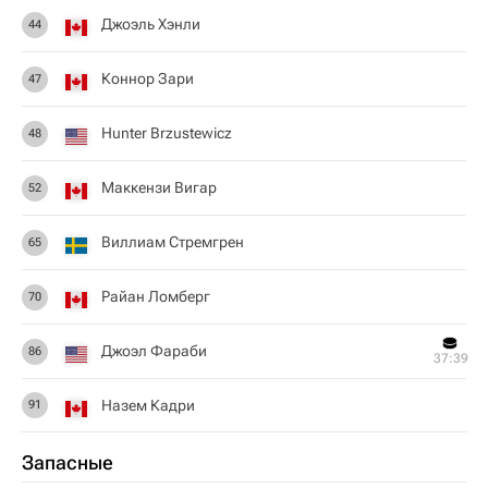
Джоэль Хэнли
44
Коннор Зари
47
Hunter Brzustewicz
48
Маккензи Вигар
52
Виллиам Стремгрен
65
Райан Ломберг
70
Джоэл Фараби
86
37:39
Назем Кадри
91
Запасные