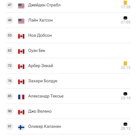
Джейден Страбл
47
17:28
Лэйн Хатсон
48
27:05
Ноа Добсон
53
Оуэн Бек
62
Арбер Зекай
72
32:15
Захари Болдук
76
Александр Тексье
85
23:10
Джо Велено
90
Оливер Капанен
91
28:12