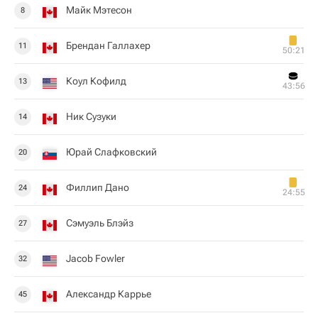
Майк Мэтесон
8
Брендан Галлахер
11
50:21
Коул Кофилд
13
43:56
Ник Сузуки
14
Юрай Слафковский
20
Филлип Дано
24
24:55
Сэмуэль Блэйз
27
Jacob Fowler
32
Александр Каррье
45