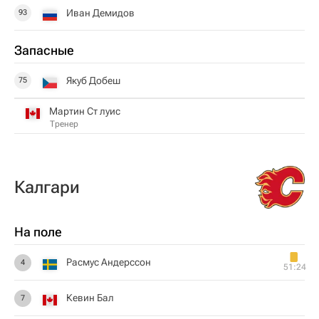
Иван Демидов
93
Запасные
Якуб Добеш
75
Мартин Ст луис
Тренер
Калгари
На поле
Расмус Андерссон
4
51:24
Кевин Бал
7