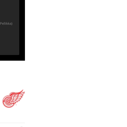
Pellikka
)