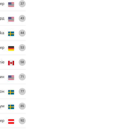
ер
37
рд
43
kka
44
ер
53
nie
58
ин
71
он
77
ум
85
ер
92