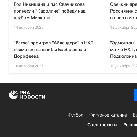
Гол Никишина и пас Свечникова
Овечкин пр
принесли "Каролине" победу над
Россиянин с
клубом Мичкова
вошел в ис
14 декабря 2025
12 декабря 20
"Вегас" проиграл "Айлендерс" в НХЛ,
"Эдмонтон" 
несмотря на шайбы Барбашева и
матче НХЛ, 
Дорофеева
Подколзина
10 декабря 2025
10 декабря 20
Футбол
Фигурное катание
Б
Спецпроекты
Рекла