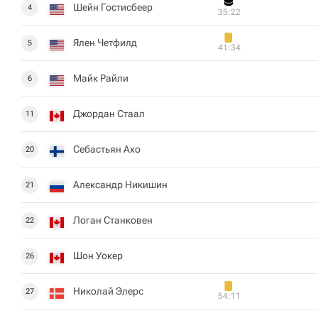
Шейн Гостисбеер
4
35:22
Ялен Четфилд
5
41:34
Майк Райли
6
Джордан Стаал
11
Себастьян Ахо
20
Александр Никишин
21
Логан Станковен
22
Шон Уокер
26
Николай Элерс
27
54:11