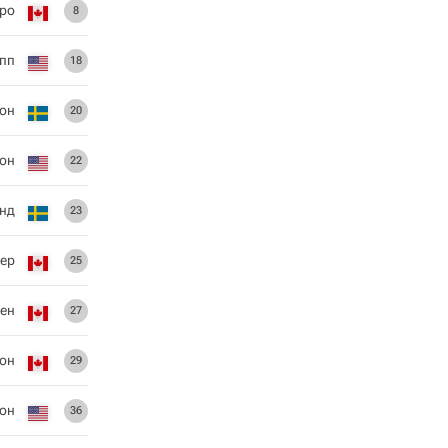
аро
8
пп
18
сон
20
он
22
нд
23
кер
25
ен
27
он
29
он
36