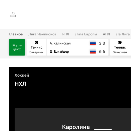
Главное
Лига Чемпионов
РПЛ
Лига Европы
АПЛ
Ла Лига
3
3
А. Калинская
Матч-
Теннис
Теннис
центр
6
6
Д. Шнайдер
Завершен
Завершен
Хоккей
НХЛ
Каролина