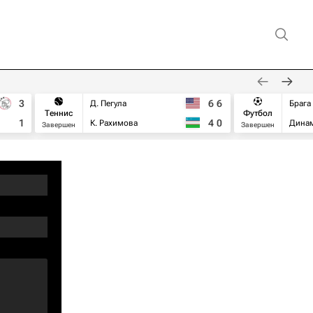
3
6
6
Д. Пегула
Брага
Теннис
Футбол
1
4
0
К. Рахимова
Дина
Завершен
Завершен