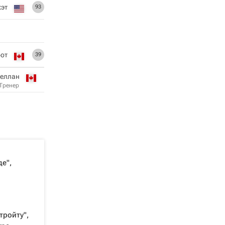
кэт
93
от
39
леллан
Тренер
е",
тройту",