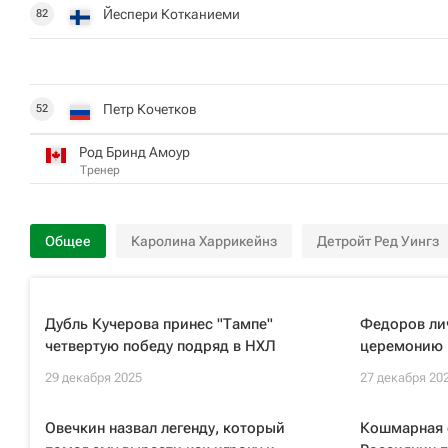
Йеспери Котканиеми
82
Петр Кочетков
52
Род Бринд Амоур
Тренер
Общее
Каролина Харрикейнз
Детройт Ред Уингз
Дубль Кучерова принес "Тампе"
Федоров лич
четвертую победу подряд в НХЛ
церемонию 
29 декабря 2025
27 декабря 20
Овечкин назвал легенду, который
Кошмарная с