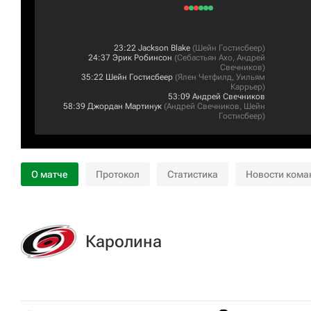
23:22
Jackson Blake
(
Шейн Гостисбеер
)
24:37
Эрик Робинсон
(
Себастьян Ахо
,
Андрей
Свечников
)
35:22
Шейн Гостисбеер
(
Ялен Четфилд
,
Уильям
Каррьер
)
53:09
Андрей Свечников
58:39
Джордан Мартинук
(
Андрей Свечников
,
Шейн
Гостисбеер
)
О матче
Протокол
Статистика
Новости кома
Каролина