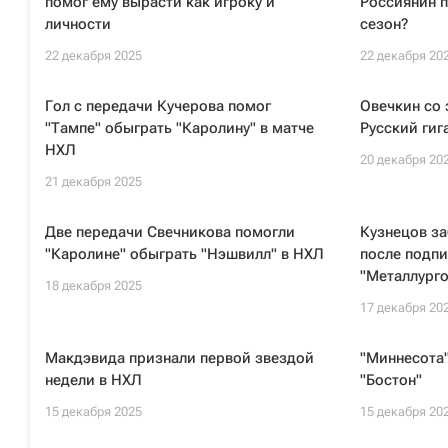
помог ему вырасти как игроку и
Россиянин 
личности
сезон?
22 декабря 2025
22 декабря 20
Гол с передачи Кучерова помог
Овечкин со 
"Тампе" обыграть "Каролину" в матче
Русский гиг
НХЛ
20 декабря 20
21 декабря 2025
Две передачи Свечникова помогли
Кузнецов з
"Каролине" обыграть "Нэшвилл" в НХЛ
после подпи
"Металлург
18 декабря 2025
17 декабря 20
Макдэвида признали первой звездой
"Миннесота
недели в НХЛ
"Бостон"
15 декабря 2025
15 декабря 20