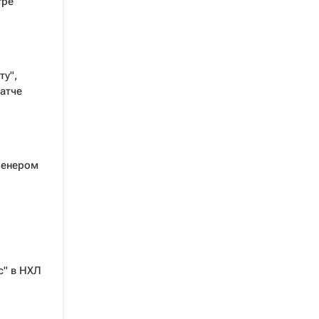
гре
ту",
атче
ренером
с" в НХЛ