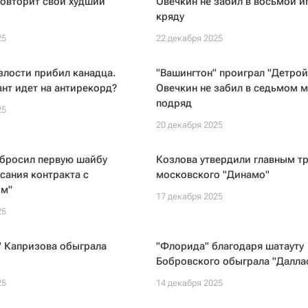
повторит свой худший
Овечкин не забил в восьмой и
кряду
25
22 декабря 2025
злости прибил канадца.
"Вашингтон" проиграл "Детрой
ант идет на антирекорд?
Овечкин не забил в седьмом м
подряд
25
20 декабря 2025
абросил первую шайбу
Козлова утвердили главным т
сания контракта с
московского "Динамо"
ом"
17 декабря 2025
25
" Капризова обыграла
"Флорида" благодаря шатауту
Бобровского обыграла "Далла
25
14 декабря 2025