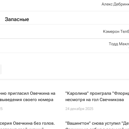
Алекс Дебрин
Запасные
Кэмерон Телб
Тодд Мак
но пригласил Овечкина на
"Каролина" проиграла "Флорид
выведения своего номера
несмотря на гол Свечникова
25
24 декабря 2025
ерия Овечкина без голов.
"Вашингтон" снова уступил "Де