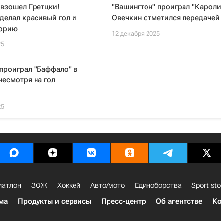
евзошел Гретцки!
"Вашингтон" проиграл "Кароли
делал красивый гол и
Овечкин отметился передачей
торию
12 декабря 2025
25
проиграл "Баффало" в
несмотря на гол
25
иатлон
ЗОЖ
Хоккей
Авто/мото
Единоборства
Sport sto
ма
Продукты и сервисы
Пресс-центр
Об агентстве
Ко