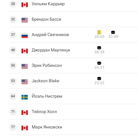
Уильям Каррьер
28
Брендон Басси
32
Андрей Свечников
37
28:03
53:09
Джордан Мартинук
48
58:39
Эрик Робинсон
50
24:37
Jackson Blake
53
23:22
Йоэль Нистрем
64
Тейлор Холл
71
Марк Янковски
77