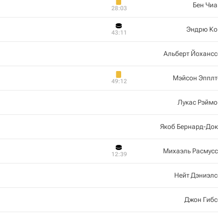
Бен Чи
28:03
Эндрю Ко
43:11
Альберт Йоханс
Мэйсон Эпплт
49:12
Лукас Рэймо
Якоб Бернард-До
Михаэль Расмусс
12:39
Нейт Дэниэлс
Джон Гибс