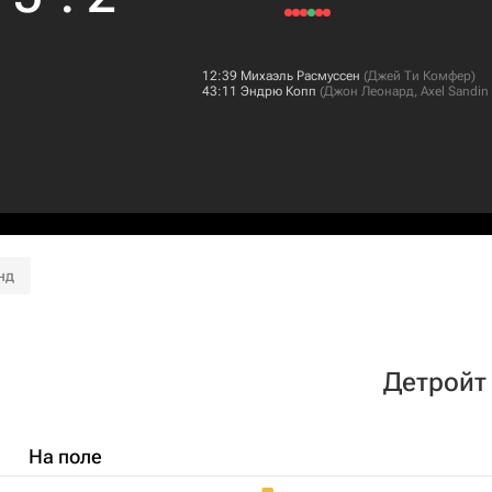
12:39
Михаэль Расмуссен
(
Джей Ти Комфер
)
43:11
Эндрю Копп
(
Джон Леонард
,
Axel Sandin 
нд
Детройт
На поле