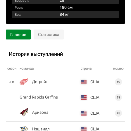
28
Возраст:
180 см
Рост:
84 кг
Вес:
Главное
Статистика
История выступлений
сезон
команда
страна
номер
Детройт
США
н.в.
49
Grand Rapids Griffins
США
19
Аризона
США
43
Нэшвилл
США