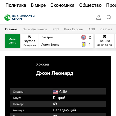
Политика
В мире
Экономика
Общество
Про
Главное
Лига Чемпионов
РПЛ
Лига Европы
АПЛ
Ла Лига
2
Бавария
Матч-
Футбол
Теннис
центр
1
Астон Вилла
Завершен
07.08 18:00
Хоккей
Джон Леонард
США
Страна:
Детройт
Клуб:
49
Номер:
Нападающий
Амплуа: