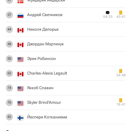
Фредерик Андерсен
31
Андрей Свечников
37
04:25
43:41
Николя Делорье
44
Джордан Мартинук
48
Эрик Робинсон
50
Charles-Alexis Legault
62
54:48
Яккоб Славин
74
Skyler Brind'Amour
76
18:41
Йеспери Котканиеми
82