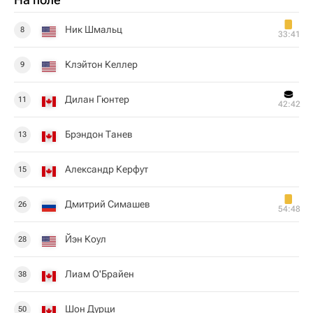
Ник Шмальц
8
33:41
Клэйтон Келлер
9
Дилан Гюнтер
11
42:42
Брэндон Танев
13
Александр Керфут
15
Дмитрий Симашев
26
54:48
Йэн Коул
28
Лиам О'Брайен
38
Шон Дурци
50