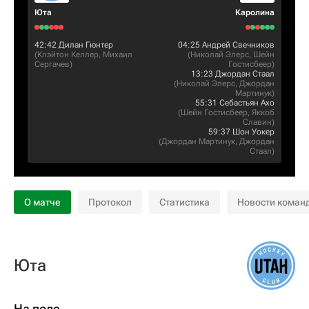
Юта
Каролина
42:42
Дилан Гюнтер
04:25
Андрей Свечников
(
Клэйтон Келлер
,
Михаил
(
Николай Элерс
,
Шейн
Сергачев
)
Гостисбеер
)
13:23
Джордан Стаал
(
Николай Элерс
,
Джордан
Мартинук
)
55:31
Себастьян Ахо
(
Шейн Гостисбеер
,
Яккоб
Славин
)
59:37
Шон Уокер
(
Джордан Мартинук
,
Джордан
Стаал
)
О матче
Протокол
Статистика
Новости коман
Юта
На поле