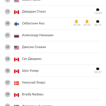
Джордан Стаал
11
13:23
Себастьян Ахо
20
16:34
42:01
55:31
Александр Никишин
21
Джосиа Славин
23
Сет Джарвис
24
Шон Уокер
26
59:37
Николай Элерс
27
Bradly Nadeau
29