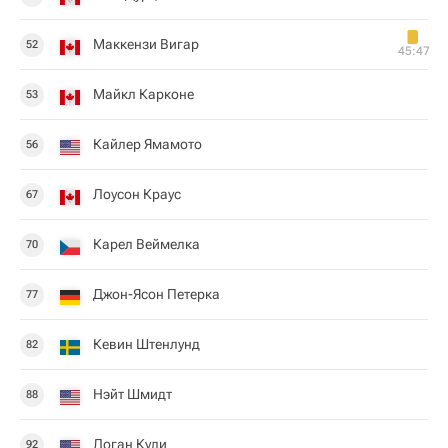
Маккензи Вигар
52
45:47
Майкл Карконе
53
Кайлер Ямамото
56
Лоусон Краус
67
Карел Веймелка
70
Джон-Ясон Петерка
77
Кевин Штенлунд
82
Нэйт Шмидт
88
Логан Кули
92