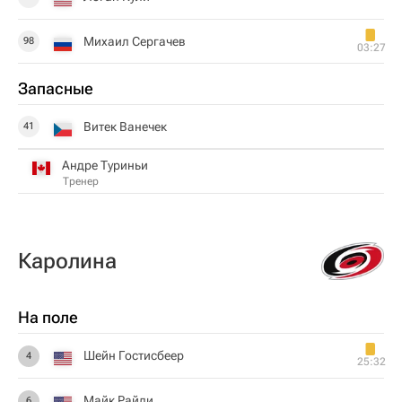
Михаил Сергачев
98
03:27
Запасные
Витек Ванечек
41
Андре Туриньи
Тренер
Каролина
На поле
Шейн Гостисбеер
4
25:32
Майк Райли
6