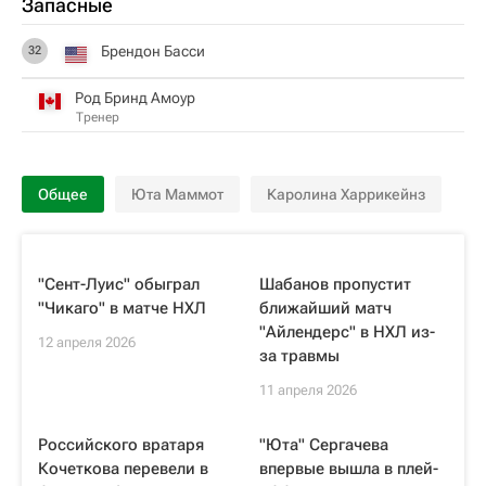
Запасные
Брендон Басси
32
Род Бринд Амоур
Тренер
Общее
Юта Маммот
Каролина Харрикейнз
"Сент-Луис" обыграл
Шабанов пропустит
"Чикаго" в матче НХЛ
ближайший матч
"Айлендерс" в НХЛ из-
12 апреля 2026
за травмы
11 апреля 2026
Российского вратаря
"Юта" Сергачева
Кочеткова перевели в
впервые вышла в плей-