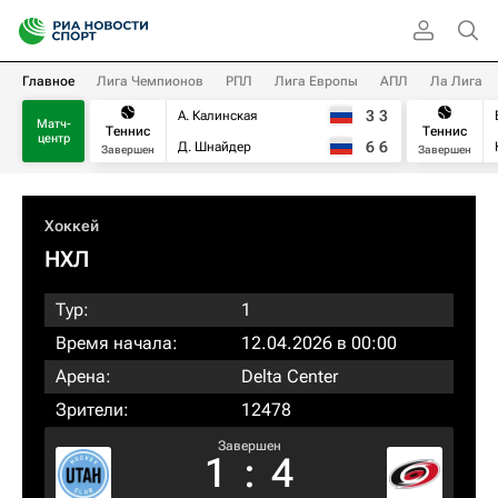
Главное
Лига Чемпионов
РПЛ
Лига Европы
АПЛ
Ла Лига
3
3
А. Калинская
Матч-
Теннис
Теннис
центр
6
6
Д. Шнайдер
Завершен
Завершен
Хоккей
НХЛ
Тур:
1
Время начала:
12.04.2026 в 00:00
Арена:
Delta Center
Зрители:
12478
Завершен
1
:
4