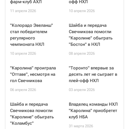
фарм-клуб АХЛ
офф НХЛ
11 апреля 2026
10 апреля 2026
"Колорадо Эвеланш"
Шайба и передача
стал победителем
Свечникова помогли
регулярного
"Каролине" обыграть
чемпионата НХЛ
"Бостон" в НХЛ
10 апреля 2026
08 апреля 2026
"Каролина" проиграла
"Торонто" впервые за
"Оттаве", несмотря на
десять лет не сыграет в
гол Свечникова
плей-офф НХЛ
06 апреля 2026
03 апреля 2026
Шайба и передача
Владелец команды НХЛ
Свечникова помогли
"Каролина" приобретет
"Каролине" обыграть
клуб НБА
"Коламбус"
31 марта 2026