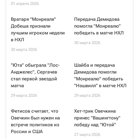
01 апреля 2026
Вратаря "Монреаля"
Передача Демидова
Добеша признали
помогла "Монреалю"
лучшим игроком недели
победить в матче НХЛ
в НХЛ
30 марта 2026
30 марта 2026
"Юта" обыграла "Лос-
Шайба и передача
Анджелес", Сергачев
Демидова помогли
стал первой звездой
"Монреалю" победить
матча
"Нэшвилл" в матче НХЛ
29 марта 2026
29 марта 2026
Фетисов считает, что
Хет-трик Овечкина
Овечкин был нужен на
принес "Вашингтону"
встрече политиков из
победу над "Ютой"
России и США
27 марта 2026