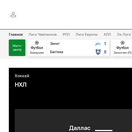
Главное
Лига Чемпионов
РПЛ
Лига Европы
АПЛ
Ла Лига
1
Зенит
Матч-
Футбол
Футбол
центр
0
Балтика
Завершен
Закончен (П)
Хоккей
НХЛ
Даллас