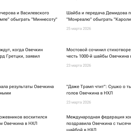
черова и Василевского
Шайба и передача Демидова 
мпе" обыграть "Миннесоту"
"Монреалю" обыграть "Кароли
25 марта 2026
 ждут, когда Овечкин
Мостовой сочинил стихотворе
рд Гретцки, заявил
честь 1000-й шайбы Овечкина
23 марта 2026
ала результаты Овечкина
"Даже Трамп чтит": Сушко о т
ьными
голов Овечкина в НХЛ
23 марта 2026
Кожевников восхитился
Международная федерация хо
м Овечкина в НХЛ
поздравила Овечкина с тысяч
шайбой в НХЛ