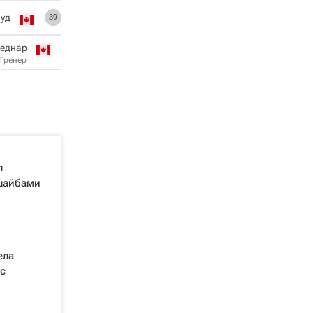
вуд
39
Беднар
Тренер
л
 шайбами
ела
с