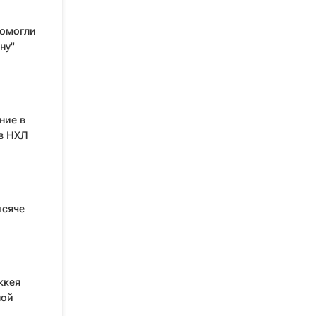
помогли
ну"
ние в
 в НХЛ
ысяче
ккея
ной