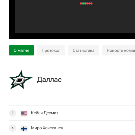
О матче
Протокол
Статистика
Новости кома
Даллас
Кейси Десмит
1
Миро Хеисканен
4