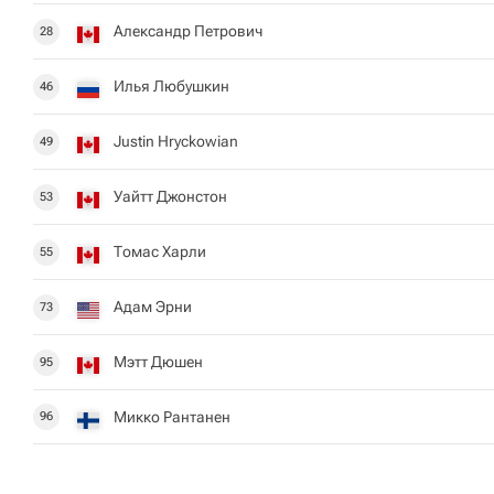
Александр Петрович
28
Илья Любушкин
46
Justin Hryckowian
49
Уайтт Джонстон
53
Томас Харли
55
Адам Эрни
73
Мэтт Дюшен
95
Микко Рантанен
96