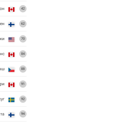
он
42
нен
62
ки
70
рнс
84
аш
88
ри
91
куг
92
та
94