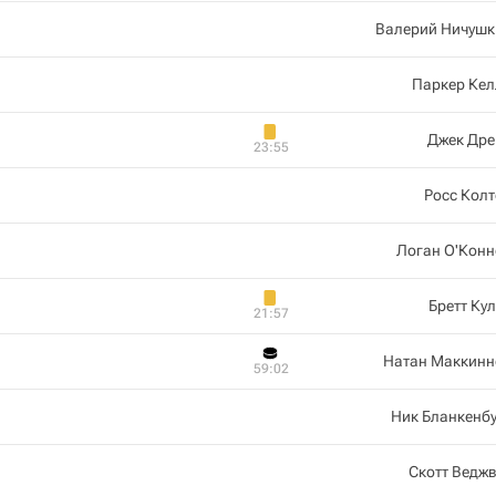
Валерий Ничушк
Паркер Кел
Джек Дре
23:55
Росс Кол
Логан О'Конн
Бретт Ку
21:57
Натан Маккинн
59:02
Ник Бланкенб
Скотт Ведж