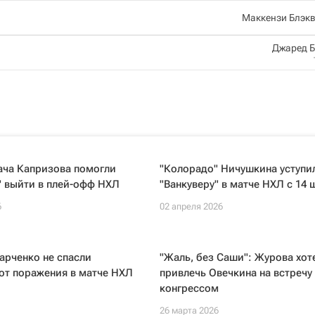
Маккензи Блэк
Джаред 
ача Капризова помогли
"Колорадо" Ничушкина уступи
" выйти в плей-офф НХЛ
"Ванкуверу" в матче НХЛ с 14
6
02 апреля 2026
арченко не спасли
"Жаль, без Саши": Журова хот
от поражения в матче НХЛ
привлечь Овечкина на встречу 
конгрессом
26 марта 2026