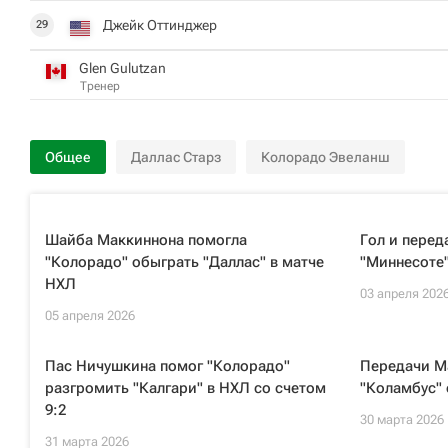
Джейк Оттинджер
29
Glen Gulutzan
Тренер
Общее
Даллас Старз
Колорадо Эвеланш
Шайба Маккиннона помогла
Гол и перед
"Колорадо" обыграть "Даллас" в матче
"Миннесоте
НХЛ
03 апреля 202
05 апреля 2026
Пас Ничушкина помог "Колорадо"
Передачи М
разгромить "Калгари" в НХЛ со счетом
"Коламбус" 
9:2
30 марта 2026
31 марта 2026