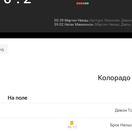
50:39
Мартин Некаш
(
Арттури Лехконен
,
Девон
59:02
Натан Маккиннон
(
Мартин Некаш
,
Джош 
нд
Колорадо
На поле
Девон Т
Брок Нель
46:12