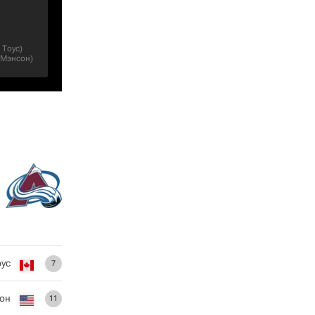
 Тоус
)
Мэнсон
)
оус
7
сон
11