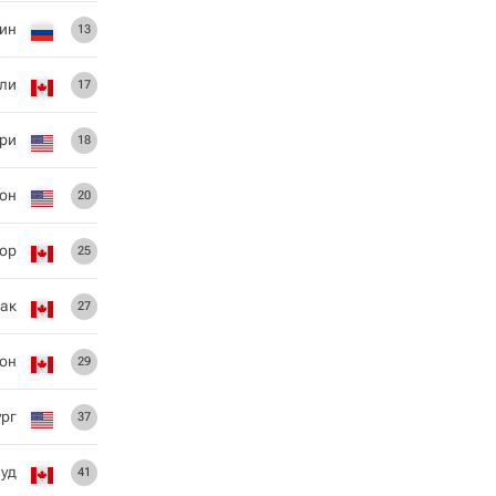
ин
13
ли
17
ри
18
тон
20
ор
25
лак
27
он
29
ург
37
вуд
41