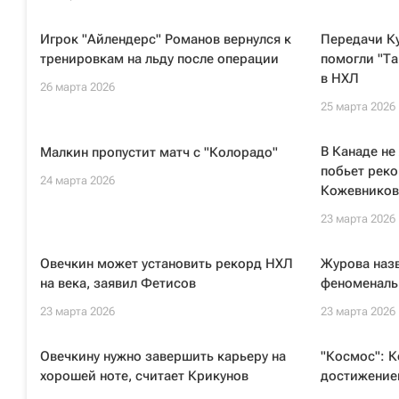
Игрок "Айлендерс" Романов вернулся к
Передачи Ку
тренировкам на льду после операции
помогли "Та
в НХЛ
26 марта 2026
25 марта 2026
В Канаде не
Малкин пропустит матч с "Колорадо"
побьет реко
24 марта 2026
Кожевников
23 марта 2026
Овечкин может установить рекорд НХЛ
Журова назв
на века, заявил Фетисов
феноменал
23 марта 2026
23 марта 2026
Овечкину нужно завершить карьеру на
"Космос": 
хорошей ноте, считает Крикунов
достижение