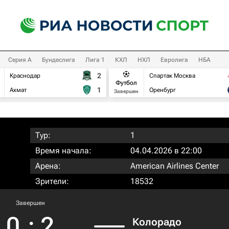
Серия А
Бундеслига
Лига 1
КХЛ
НХЛ
Евролига
НБА
2
Краснодар
Спартак Москва
Футбол
1
Ахмат
Оренбург
Завершен
Тур:
1
Время начала:
04.04.2026 в 22:00
Арена:
American Airlines Center
Зрители:
18532
Завершен
0
:
2
Колорадо