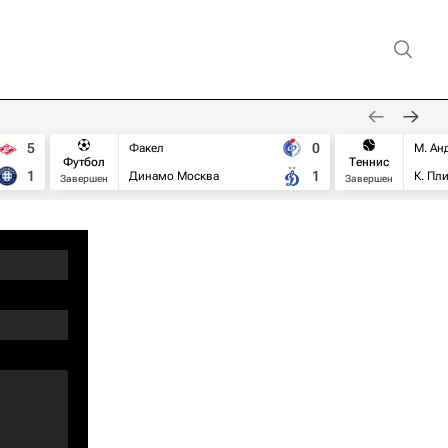
5
0
Факел
М. Ан
Футбол
Теннис
1
1
Динамо Москва
К. Пл
Завершен
Завершен