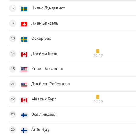
Нильс Лундквист
5
Лиан Биксель
6
Оскар Бек
10
Джейми Бенн
14
10:17
Колин Блэквелл
15
Джейсон Робертсон
21
Маврик Бург
22
23:55
Эса Линделл
23
Arttu Hyry
25