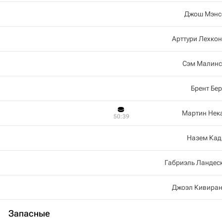
Джош Мэнс
Арттури Лехко
Сэм Малинс
Брент Бе
Мартин Нек
50:39
Назем Кад
Габриэль Ландес
Джоэл Кивиран
Запасные