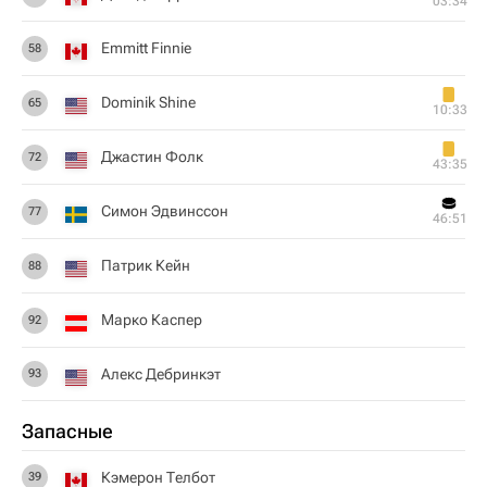
03:34
Emmitt Finnie
58
Dominik Shine
65
10:33
Джастин Фолк
72
43:35
Симон Эдвинссон
77
46:51
Патрик Кейн
88
Марко Каспер
92
Алекс Дебринкэт
93
Запасные
Кэмерон Телбот
39