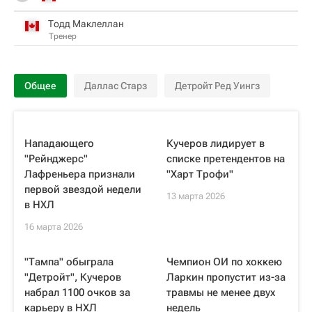
Тодд Маклеллан
Тренер
Общее
Даллас Старз
Детройт Ред Уингз
Нападающего
Кучеров лидирует в
"Рейнджерс"
списке претендентов на
Лафреньера признали
"Харт Трофи"
первой звездой недели
13 марта 2026
в НХЛ
16 марта 2026
"Тампа" обыграла
Чемпион ОИ по хоккею
"Детройт", Кучеров
Ларкин пропустит из-за
набрал 1100 очков за
травмы не менее двух
карьеру в НХЛ
недель