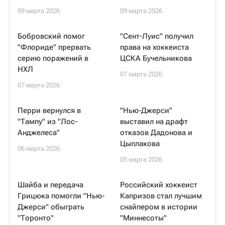
09 марта 2026
09 марта 2026
Бобровский помог
"Сент-Луис" получил
"Флориде" прервать
права на хоккеиста
серию поражений в
ЦСКА Бучельникова
НХЛ
07 марта 2026
07 марта 2026
Перри вернулся в
"Нью-Джерси"
"Тампу" из "Лос-
выставил на драфт
Анджелеса"
отказов Дадонова и
Цыплакова
06 марта 2026
05 марта 2026
Шайба и передача
Российский хоккеист
Грицюка помогли "Нью-
Капризов стал лучшим
Джерси" обыграть
снайпером в истории
"Торонто"
"Миннесоты"