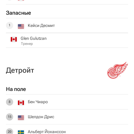
Запасные
Кейси Десмит
1
Glen Gulutzan
Тренер
Детройт
На поле
Бен Чиаро
8
Шелдон Дрис
15
Альберт Йоханссон
20