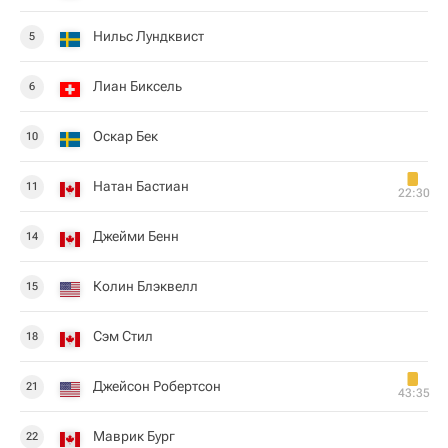
Нильс Лундквист
5
Лиан Биксель
6
Оскар Бек
10
Натан Бастиан
11
22:30
Джейми Бенн
14
Колин Блэквелл
15
Сэм Стил
18
Джейсон Робертсон
21
43:35
Маврик Бург
22