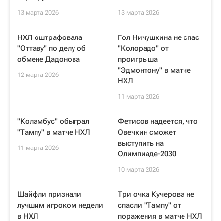
13 марта 2026
13 марта 2026
НХЛ оштрафовала
Гол Ничушкина не спас
"Оттаву" по делу об
"Колорадо" от
обмене Дадонова
проигрыша
"Эдмонтону" в матче
12 марта 2026
НХЛ
11 марта 2026
"Коламбус" обыграл
Фетисов надеется, что
"Тампу" в матче НХЛ
Овечкин сможет
выступить на
11 марта 2026
Олимпиаде-2030
10 марта 2026
Шайфли признали
Три очка Кучерова не
лучшим игроком недели
спасли "Тампу" от
в НХЛ
поражения в матче НХЛ