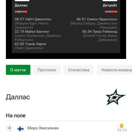
Даллас
Детройт
08:57
Уайтт Джонстон
46:51
Симон Эдвинссон
(
Маврик Бург
,
Нильс
(
Мориц Сейдер
,
Джеймс ван
Лундквист
)
Римсдайк
)
22:19
Майкл Бантинг
56:34
Лукас Рэймонд
(
Justin Hryckowian
,
Джейсон
(
Emmitt Finnie
,
Алекс
Робертсон
)
Дебринкэт
)
62:05
Томас Харли
(
Уайтт Джонстон
)
О матче
Протокол
Статистика
Новости коман
Даллас
На поле
Миро Хеисканен
4
03:34