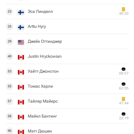
Эса Линделл
23
40:33
Arttu Hyry
25
Джейк Оттинджер
29
Justin Hryckowian
49
Уайтт Джонстон
53
08:57
Томас Харли
55
62:05
Тайлер Майерс
57
47:44
Майкл Бантинг
58
22:19
Мэтт Дюшен
95