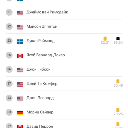
Джеймс ван Римсдайк
21
Мэйсон Эпплтон
22
Лукас Рэймонд
23
32:31
56:34
Якоб Бернард-Докер
25
Джон Гибсон
36
Джей Ти Комфер
37
30:48
Джон Леонард
43
Мориц Сейдер
53
20:25
Дэвид Перрон
57