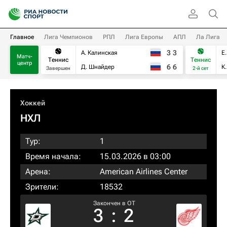
Главное
Лига Чемпионов
РПЛ
Лига Европы
АПЛ
Ла Лига
3
3
А. Калинская
Е
Матч-
Теннис
Теннис
центр
6
6
Д. Шнайдер
К
Завершен
2-й сет
Хоккей
НХЛ
Тур:
1
Время начала:
15.03.2026 в 03:00
Арена:
American Airlines Center
Зрители:
18532
Закончен в OT
3
:
2