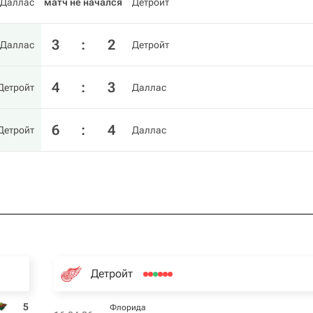
Даллас
матч не начался
Детройт
3
:
2
Даллас
Детройт
4
:
3
Детройт
Даллас
6
:
4
Детройт
Даллас
Детройт
5
Флорида