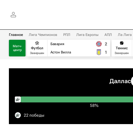
Главное
Лига Чемпионов
РПЛ
Лига Европы
АПЛ
Ла Лига
2
Бавария
Матч-
Футбол
Теннис
центр
1
Астон Вилла
Завершен
Завершен
Даллас
58%
22 победы