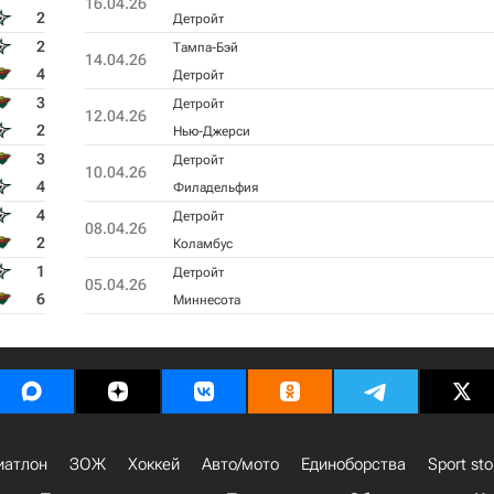
16.04.26
2
Детройт
2
Тампа-Бэй
14.04.26
4
Детройт
3
Детройт
12.04.26
2
Нью-Джерси
3
Детройт
10.04.26
4
Филадельфия
4
Детройт
08.04.26
2
Коламбус
1
Детройт
05.04.26
6
Миннесота
иатлон
ЗОЖ
Хоккей
Авто/мото
Единоборства
Sport sto