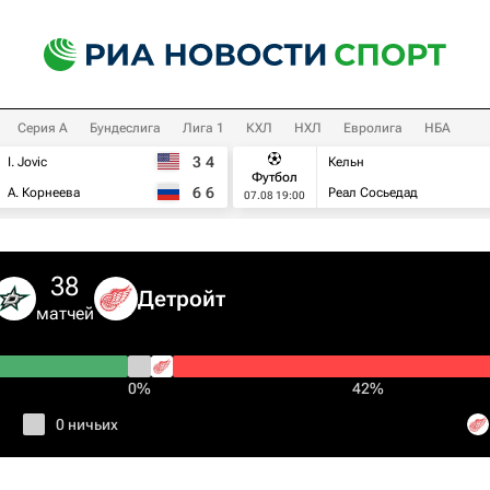
Серия А
Бундеслига
Лига 1
КХЛ
НХЛ
Евролига
НБА
3
4
I. Jovic
Кельн
Футбол
6
6
А. Корнеева
Реал Сосьедад
07.08 19:00
38
Детройт
матчей
0%
42%
0 ничьих