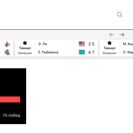
2
5
Э. Ли
М. Ан
Теннис
Теннис
6
7
Е. Рыбакина
Л. Фе
Завершен
Завершен
16 побед