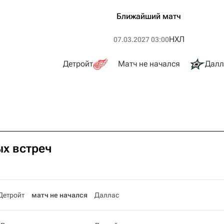
Ближайший матч
НХЛ
07.03.2027 03:00
Детройт
Матч не начался
Далл
ых встреч
Детройт
матч не начался
Даллас