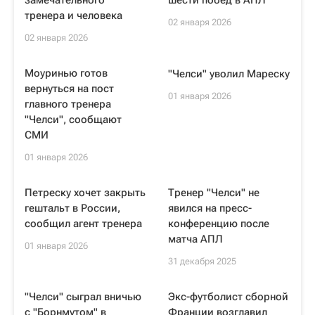
замечательного
шести побед в АПЛ
тренера и человека
02 января 2026
02 января 2026
Моуринью готов
"Челси" уволил Мареску
вернуться на пост
01 января 2026
главного тренера
"Челси", сообщают
СМИ
01 января 2026
Петреску хочет закрыть
Тренер "Челси" не
гештальт в России,
явился на пресс-
сообщил агент тренера
конференцию после
матча АПЛ
01 января 2026
31 декабря 2025
"Челси" сыграл вничью
Экс-футболист сборной
с "Борнмутом" в
Франции возглавил