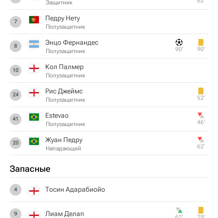
62‎’‎
Защитник
Педру Нету
7
Полузащитник
Энцо Фернандес
8
90‎’‎
90‎’‎
Полузащитник
Кол Палмер
10
Полузащитник
Рис Джеймс
24
52‎’‎
Полузащитник
Estevao
41
46‎’‎
Полузащитник
Жуан Педру
20
62‎’‎
Нападающий
Запасные
Тосин Адарабиойо
4
Лиам Делап
9
62‎’‎
79‎’‎