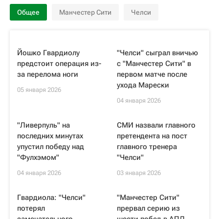
Общее
Манчестер Сити
Челси
Йошко Гвардиолу
"Челси" сыграл вничью
предстоит операция из-
с "Манчестер Сити" в
за перелома ноги
первом матче после
ухода Марески
05 января 2026
04 января 2026
"Ливерпуль" на
СМИ назвали главного
последних минутах
претендента на пост
упустил победу над
главного тренера
"Фулхэмом"
"Челси"
04 января 2026
03 января 2026
Гвардиола: "Челси"
"Манчестер Сити"
потерял
прервал серию из