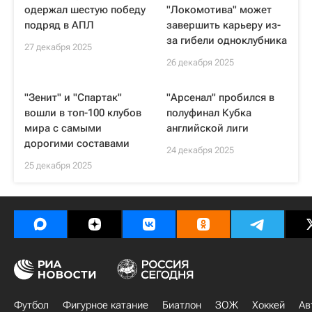
одержал шестую победу
"Локомотива" может
подряд в АПЛ
завершить карьеру из-
за гибели одноклубника
27 декабря 2025
26 декабря 2025
"Зенит" и "Спартак"
"Арсенал" пробился в
вошли в топ-100 клубов
полуфинал Кубка
мира с самыми
английской лиги
дорогими составами
24 декабря 2025
25 декабря 2025
Футбол
Фигурное катание
Биатлон
ЗОЖ
Хоккей
Ав