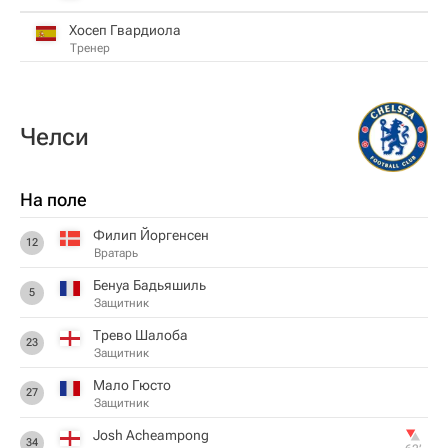
Хосеп Гвардиола
Тренер
Челси
На поле
Филип Йоргенсен
12
Вратарь
Бенуа Бадьяшиль
5
Защитник
Трево Шалоба
23
Защитник
Мало Гюсто
27
Защитник
Josh Acheampong
34