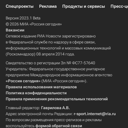
Спецпроекты
Реклама
Продукты и сервисы
Пресс-ц
Версия 2023.1 Beta
© 2026 МИА «Россия сегодня»
Вакансии
Сетевое издание РИА Новости зарегистрировано
в Федеральной службе по надзору в сфере связи,
информационных технологий и массовых коммуникаций
(Роскомнадзор) 08 апреля 2014 года.
Свидетельство о регистрации Эл № ФС77-57640
Учредитель: Федеральное государственное унитарное
предприятие Международное информационное агентство
«Россия сегодня»
(МИА «Россия сегодня»).
Правила использования материалов
Политика конфиденциальности
Правила применения рекомендательных технологий
Главный редактор:
Гаврилова А.В.
Адрес электронной почты Редакции:
r-sport.internet@ria.ru
По вопросам размещения пресс-релизов и рекламы
воспользуйтесь
формой обратной связи