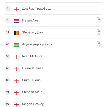
Джеймс Траффорд
1
Натан Аке
6
81‎’‎
Жереми Доку
11
70‎’‎
Абдукодир Хусанов
45
51‎’‎
Ryan McAidoo
56
Divine Mukasa
63
Рико Льюис
82
Stephen Mfuni
91
Reigan Heskey
92