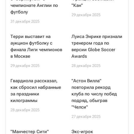
чемпионате Англии по
"Кан"
футболу
29 декабря 2025
31 декабря 2025
Терри выставит на
Луиса Энрике признали
аукцион футболку с
тренером года по
финала Лиги чемпионов
версии Globe Soccer
в Москве
Awards
29 декабря 2025
28 декабря 2025
Гвардиола рассказал,
"Астон Вилла"
как сбросил набранные
повторила рекорд
за праздники
клуба по числу побед
килограммы
подряд, обыграв
"Челси"
28 декабря 2025
27 декабря 2025
"Манчестер Сити"
Экс-игрок