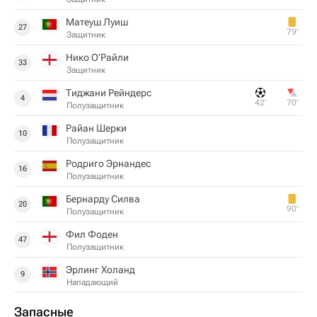
Матеуш Луиш
27
79‎’‎
Защитник
Нико О’Райли
33
Защитник
Тиджани Рейндерс
4
42‎’‎
70‎’‎
Полузащитник
Райан Шерки
10
Полузащитник
Родриго Эрнандес
16
Полузащитник
Бернарду Силва
20
90‎’‎
Полузащитник
Фил Фоден
47
Полузащитник
Эрлинг Холанд
9
Нападающий
Запасные