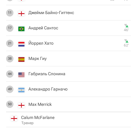
Джейми Байно-Гиттенс
11
Андрей Сантос
17
46‎’‎
Йоррел Хато
21
62‎’‎
Марк Гиу
38
Габриэль Слонина
44
Алехандро Гарначо
49
Max Merrick
50
Calum McFarlane
Тренер