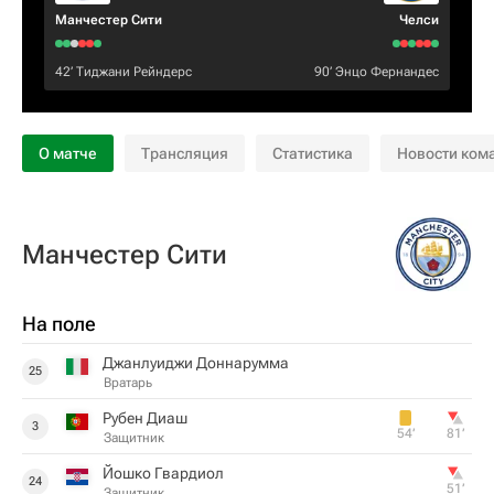
Манчестер Сити
Челси
42‎’‎
Тиджани Рейндерс
90‎’‎
Энцо Фернандес
О матче
Трансляция
Статистика
Новости ком
Манчестер Сити
На поле
Джанлуиджи Доннарумма
25
Вратарь
Рубен Диаш
3
54‎’‎
81‎’‎
Защитник
Йошко Гвардиол
24
51‎’‎
Защитник