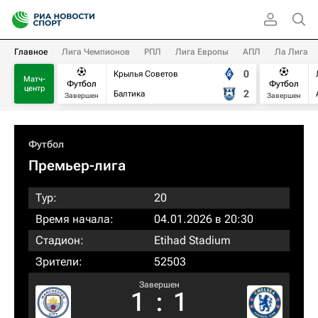
Главное
Лига Чемпионов
РПЛ
Лига Европы
АПЛ
Ла Лига
0
Крылья Советов
Матч-
Футбол
Футбол
центр
2
Балтика
Завершен
Завершен
Футбол
Премьер-лига
Тур:
20
Время начала:
04.01.2026 в 20:30
Стадион:
Etihad Stadium
Зрители:
52503
Завершен
1
:
1