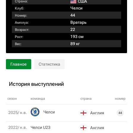
США
Страна:
Челси
Клуб:
44
Номер:
Вратарь
Амплуа:
22
Возраст:
193 см
Рост:
89 кг
Вес:
Главное
Статистика
История выступлений
сезон
команда
страна
номер
Челси
2025/ н.в.
Англия
44
2022/ н.в.
Челси U23
Англия