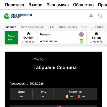
Политика
В мире
Экономика
Общество
Про
Главное
Лига Чемпионов
РПЛ
Лига Европы
АПЛ
Ла Лига
Бавария
Матч-
Футбол
Теннис
центр
Астон Вилла
07.08 15:00
07.08 18:00
Футбол
Габриэль Слонина
Премьер-лига
2025/2026
Игры
Голы
Карточки
–
–
–
–