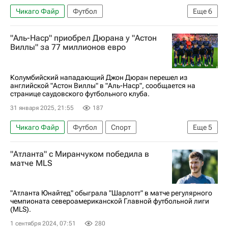
Чикаго Файр
Футбол
Еще
6
Major League Soccer 2025
Лионель Месси
"Аль-Наср" приобрел Дюрана у "Астон
Интер
Спорт
Торонто
Виллы" за 77 миллионов евро
Федерико Бернардески
Колумбийский нападающий Джон Дюран перешел из
английской "Астон Виллы" в "Аль-Наср", сообщается на
странице саудовского футбольного клуба.
31 января 2025, 21:55
187
Чикаго Файр
Футбол
Спорт
Еще
5
Криштиану Роналду
Садио Мане
"Атланта" с Миранчуком победила в
Марцело Брозович
Астон Вилла
матче MLS
Аль-Наср
"Атланта Юнайтед" обыграла "Шарлотт" в матче регулярного
чемпионата североамериканской Главной футбольной лиги
(MLS).
1 сентября 2024, 07:51
280