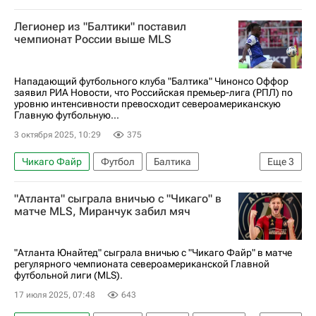
Нью-Ингленд Революшн
Жорди Альба
Легионер из "Балтики" поставил
Лионель Месси
Алексей Миранчук
Интер
чемпионат России выше MLS
Major League Soccer 2025
Нападающий футбольного клуба "Балтика" Чинонсо Оффор
заявил РИА Новости, что Российская премьер-лига (РПЛ) по
уровню интенсивности превосходит североамериканскую
Главную футбольную...
3 октября 2025, 10:29
375
Чикаго Файр
Футбол
Балтика
Еще
3
Major League Soccer 2025
"Атланта" сыграла вничью с "Чикаго" в
РПЛ 2026-2027 (Чемпионат России по футболу)
матче MLS, Миранчук забил мяч
Спорт
"Атланта Юнайтед" сыграла вничью с "Чикаго Файр" в матче
регулярного чемпионата североамериканской Главной
футбольной лиги (MLS).
17 июля 2025, 07:48
643