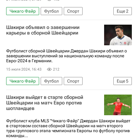
Чикаго Файр
Футбол
Спорт
Еще
2
Лионель Месси
Интер
Шакири объявил о завершении
карьеры в сборной Швейцарии
Футболист сборной Швейцарии Джердан Шакири объявил о
завершении выступлений за национальную команду после
Евро-2024 в Германии.
15 июля 2024, 16:43
212
Чикаго Файр
Футбол
Спорт
Еще
5
Швейцария
Германия
Джердан Шакири
Шакири выйдет в старте сборной
Швейцария
Евро-2024
Швейцарии на матч Евро против
шотландцев
Футболист клуба MLS "Чикаго Файр" Джердан Шакири выйдет
в стартовом составе сборной Швейцарии на матч второго
тура группового этапа чемпионата Европы по футболу против
команды...