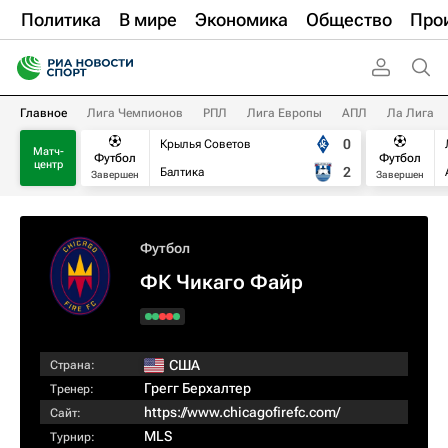
Политика
В мире
Экономика
Общество
Про
Главное
Лига Чемпионов
РПЛ
Лига Европы
АПЛ
Ла Лига
0
Крылья Советов
Матч-
Футбол
Футбол
центр
2
Балтика
Завершен
Завершен
Футбол
ФК Чикаго Файр
США
Страна:
Грегг Берхалтер
Тренер:
https://www.chicagofirefc.com/
Сайт:
MLS
Турнир: