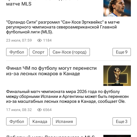
матче MLS
"Орландо Сити" разгромил "Сан-Хосе Эртквейкс" в матче
регулярного чемпионата североамериканской Главной
футбольной лиги (MLS).
23 июля, 07:59
1184
Футбол
Спорт
Сан-Хосе (город)
Еще
9
Франция
Антуан Гризманн
Брайан Охеда
Финал ЧМ по футболу могут перенести
Роберт Левандовский
Орландо Сити
из-за лесных пожаров в Канаде
Сан-Хосе Эртквейкс
Атлетико (Мадрид)
Major League Soccer 2025
Финальный матч чемпионата мира 2026 года по футболу
между сборными Испании и Аргентины может быть перенесен
Суперкубок Испании
из-за масштабных лесных пожаров в Канаде, сообщает Ole.
17 июля, 08:32
6564
Футбол
Канада
Испания
Еще
3
Нью-Йорк (город)