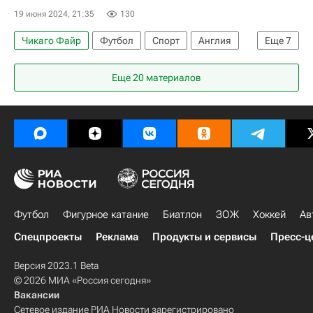
19 июня 2024, 21:35
130
Чикаго Файр
Футбол
Спорт
Англия
Еще
7
Швейцария
Джердан Шакири
Еще 20 материалов
Фабиан Шер
Мануэль Аканджи
Болонья
Селтик
Евро-2024
Футбол
Фигурное катание
Биатлон
ЗОЖ
Хоккей
Ав
Спецпроекты
Реклама
Продукты и сервисы
Пресс-ц
Версия 2023.1 Beta
© 2026 МИА «Россия сегодня»
Вакансии
Сетевое издание РИА Новости зарегистрировано