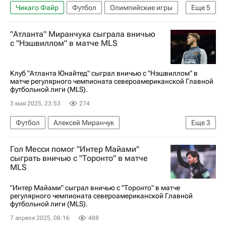
Чикаго Файр
Футбол
Олимпийские игры
Еще
5
Чикаго
Алексей Миранчук
Уго Кейперс
"Атланта" Миранчука сыграла вничью
Атланта Юнайтед
Major League Soccer 2025
с "Нэшвиллом" в матче MLS
Клуб "Атланта Юнайтед" сыграл вничью с "Нэшвиллом" в
матче регулярного чемпионата североамериканской Главной
футбольной лиги (MLS).
3 мая 2025, 23:53
274
Футбол
Алексей Миранчук
Еще
3
Атланта Юнайтед
Нэшвилл
Гол Месси помог "Интер Майами"
Major League Soccer 2025
сыграть вничью с "Торонто" в матче
MLS
"Интер Майами" сыграл вничью с "Торонто" в матче
регулярного чемпионата североамериканской Главной
футбольной лиги (MLS).
7 апреля 2025, 08:16
488