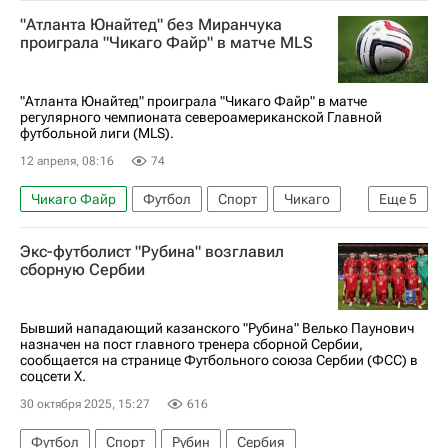
Роберт Левандовский
Барселона
"Атланта Юнайтед" без Миранчука
Major League Soccer 2025
Трансферы
проиграла "Чикаго Файр" в матче MLS
Трансферы в Ла Лиге (Примере)
"Атланта Юнайтед" проиграла "Чикаго Файр" в матче
регулярного чемпионата североамериканской Главной
футбольной лиги (MLS).
12 апреля, 08:16
74
Чикаго Файр
Футбол
Спорт
Чикаго
Еще
5
Алексей Миранчук
Лионель Месси
Экс-футболист "Рубина" возглавил
Луис Суарес
Атланта Юнайтед
сборную Сербии
Major League Soccer 2025
Бывший нападающий казанского "Рубина" Велько Паунович
назначен на пост главного тренера сборной Сербии,
сообщается на странице Футбольного союза Сербии (ФСС) в
соцсети Х.
30 октября 2025, 15:27
616
Футбол
Спорт
Рубин
Сербия