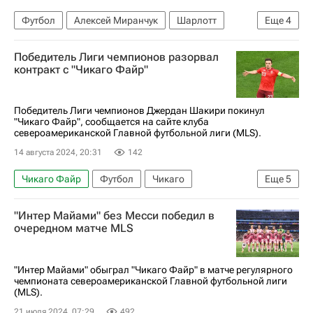
Футбол
Алексей Миранчук
Шарлотт
Еще
4
Атланта Юнайтед
Луис Суарес
Спорт
Победитель Лиги чемпионов разорвал
Major League Soccer 2025
контракт с "Чикаго Файр"
Победитель Лиги чемпионов Джердан Шакири покинул
"Чикаго Файр", сообщается на сайте клуба
североамериканской Главной футбольной лиги (MLS).
14 августа 2024, 20:31
142
Чикаго Файр
Футбол
Чикаго
Еще
5
Швейцария
Джердан Шакири
Ливерпуль
"Интер Майами" без Месси победил в
Бавария
Спорт
очередном матче MLS
"Интер Майами" обыграл "Чикаго Файр" в матче регулярного
чемпионата североамериканской Главной футбольной лиги
(MLS).
21 июля 2024, 07:29
492