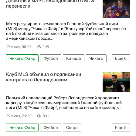
Дебютный матч Левандовского в MLS
Международная федерация футбола (ФИФА)
перенесли
ЧМ по футболу 2026
Матч регулярного чемпионата Главной футбольной лиги
(MLS) между "Чикаго Файр" и "Ванкувер Уайткэпс" перенесен
на 6 октября из-за сильного загрязнения воздуха в
американском городе,...
17 июля, 00:29
149
Чикаго Файр
Футбол
Канада
Чикаго
Еще
6
Роберт Левандовский
Клуб MLS объявил о подписании
Major League Soccer 2025
Ванкувер Уайткэпс
контракта с Левандовским
Барселона
Томас Мюллер
Спорт
Польский нападающий Роберт Левандовский продолжит
карьеру в клубе североамериканской Главной футбольной
лиги (MLS) "Чикаго Файр", сообщается на сайте команды.
29 июня, 23:39
891
Чикаго Файр
Футбол
Спорт
Еще
5