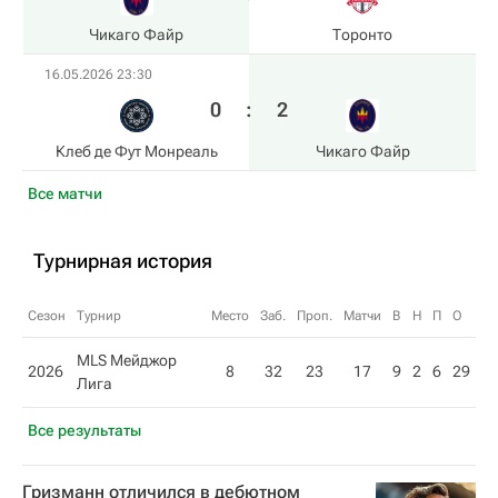
Чикаго Файр
Торонто
16.05.2026 23:30
0
:
2
Клеб де Фут Монреаль
Чикаго Файр
Все матчи
Турнирная история
Сезон
Турнир
Место
Заб.
Проп.
Матчи
В
Н
П
О
MLS Мейджор
2026
8
32
23
17
9
2
6
29
Лига
Все результаты
Гризманн отличился в дебютном