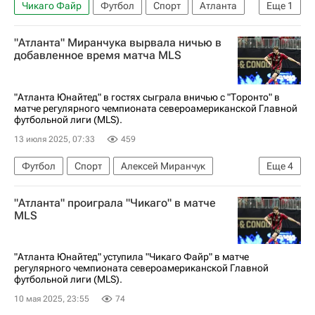
Чикаго Файр
Футбол
Спорт
Атланта
Еще
1
Атланта Юнайтед
"Атланта" Миранчука вырвала ничью в
добавленное время матча MLS
"Атланта Юнайтед" в гостях сыграла вничью с "Торонто" в
матче регулярного чемпионата североамериканской Главной
футбольной лиги (MLS).
13 июля 2025, 07:33
459
Футбол
Спорт
Алексей Миранчук
Еще
4
Эммануэль Латте Лат
Торонто
"Атланта" проиграла "Чикаго" в матче
Атланта Юнайтед
Major League Soccer 2025
MLS
"Атланта Юнайтед" уступила "Чикаго Файр" в матче
регулярного чемпионата североамериканской Главной
футбольной лиги (MLS).
10 мая 2025, 23:55
74