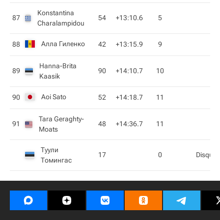
Konstantina
87
54
+13:10.6
5
Charalampidou
Алла Гиленко
88
42
+13:15.9
9
Hanna-Brita
89
90
+14:10.7
10
Kaasik
Aoi Sato
90
52
+14:18.7
11
Tara Geraghty-
91
48
+14:36.7
11
Moats
Туули
17
0
Disquali
Томингас