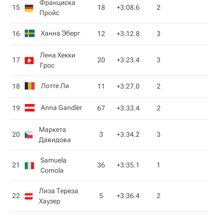
Франциска
15
18
+3:08.6
2
Пройс
Ханна Эберг
16
12
+3:12.8
3
Лена Хекки
17
20
+3:23.4
3
Грос
Лотте Ли
18
11
+3:27.0
2
Anna Gandler
19
67
+3:33.4
2
Маркета
20
3
+3:34.2
3
Давидова
Samuela
21
36
+3:35.1
1
Comola
Лиза Тереза
22
5
+3:36.4
2
Хаузер