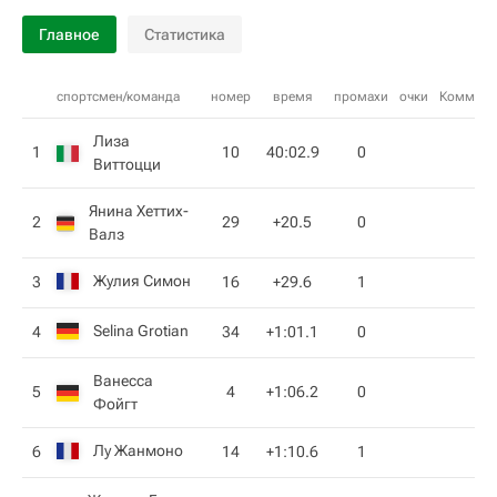
Главное
Статистика
спортсмен/команда
номер
время
промахи
очки
Коммент
Лиза
1
10
40:02.9
0
Виттоцци
Янина Хеттих-
2
29
+20.5
0
Валз
Жулия Симон
3
16
+29.6
1
Selina Grotian
4
34
+1:01.1
0
Ванесса
5
4
+1:06.2
0
Фойгт
Лу Жанмоно
6
14
+1:10.6
1