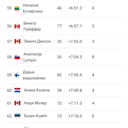
Наталья
55
46
+6:51.2
4
Кочергина
Бенита
56
77
+6:57.1
3
Пайффер
Эмили Диксон
57
35
+7:03.0
3
Anamarija
58
26
+7:04.3
8
Lampic
Дарья
59
82
+7:05.9
4
виролайнен
Аника Козича
60
38
+7:09.8
4
Надя Мозер
61
15
+7:11.3
4
Susan Kuelm
62
73
+7:18.0
6