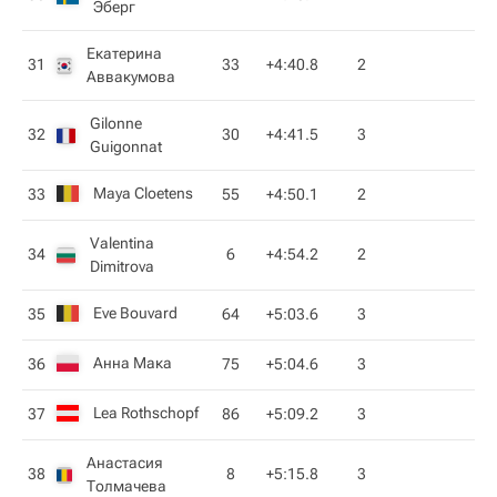
Эберг
Екатерина
31
33
+4:40.8
2
Аввакумова
Gilonne
32
30
+4:41.5
3
Guigonnat
Maya Cloetens
33
55
+4:50.1
2
Valentina
34
6
+4:54.2
2
Dimitrova
Eve Bouvard
35
64
+5:03.6
3
Анна Мака
36
75
+5:04.6
3
Lea Rothschopf
37
86
+5:09.2
3
Анастасия
38
8
+5:15.8
3
Толмачева