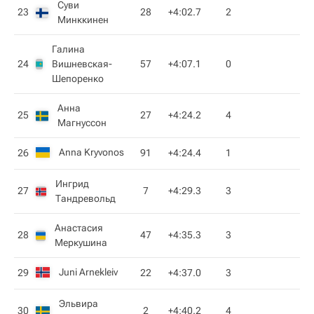
Суви
23
28
+4:02.7
2
Минккинен
Галина
24
Вишневская-
57
+4:07.1
0
Шепоренко
Анна
25
27
+4:24.2
4
Магнуссон
Anna Kryvonos
26
91
+4:24.4
1
Ингрид
27
7
+4:29.3
3
Тандревольд
Анастасия
28
47
+4:35.3
3
Меркушина
Juni Arnekleiv
29
22
+4:37.0
3
Эльвира
30
2
+4:40.2
4