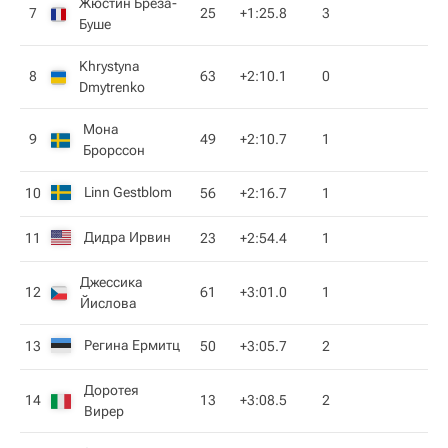
Жюстин Бреза-
7
25
+1:25.8
3
Буше
Khrystyna
8
63
+2:10.1
0
Dmytrenko
Мона
9
49
+2:10.7
1
Брорссон
Linn Gestblom
10
56
+2:16.7
1
Дидра Ирвин
11
23
+2:54.4
1
Джессика
12
61
+3:01.0
1
Йислова
Регина Ермитц
13
50
+3:05.7
2
Доротея
14
13
+3:08.5
2
Вирер