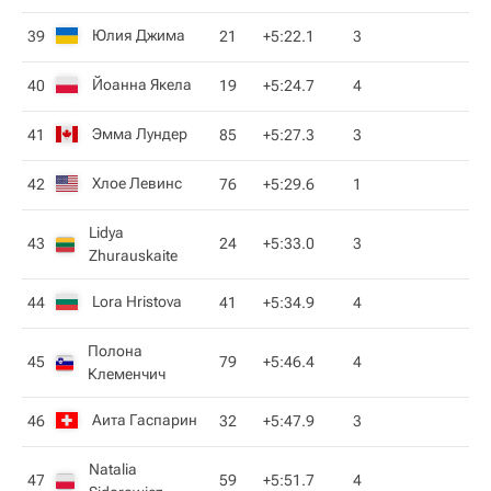
Юлия Джима
39
21
+5:22.1
3
Йоанна Якела
40
19
+5:24.7
4
Эмма Лундер
41
85
+5:27.3
3
Хлое Левинс
42
76
+5:29.6
1
Lidya
43
24
+5:33.0
3
Zhurauskaite
Lora Hristova
44
41
+5:34.9
4
Полона
45
79
+5:46.4
4
Клеменчич
Аита Гаспарин
46
32
+5:47.9
3
Natalia
47
59
+5:51.7
4