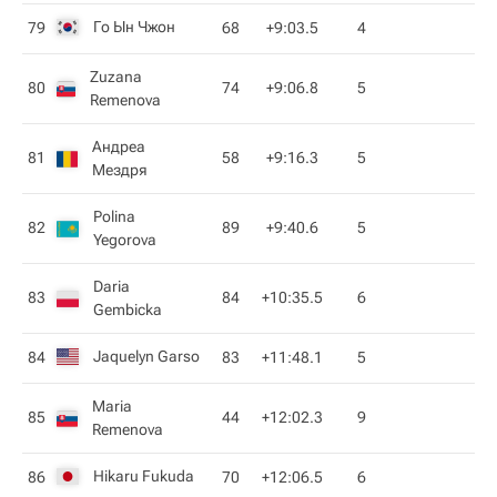
Го Ын Чжон
79
68
+9:03.5
4
Zuzana
80
74
+9:06.8
5
Remenova
Андреа
81
58
+9:16.3
5
Мездря
Polina
82
89
+9:40.6
5
Yegorova
Daria
83
84
+10:35.5
6
Gembicka
Jaquelyn Garso
84
83
+11:48.1
5
Maria
85
44
+12:02.3
9
Remenova
Hikaru Fukuda
86
70
+12:06.5
6