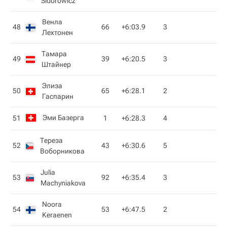
Sidorowicz
Венла
48
66
+6:03.9
3
Лехтонен
Тамара
49
39
+6:20.5
3
Штайнер
Элиза
50
65
+6:28.1
2
Гаспарин
Эми Базерга
51
1
+6:28.3
4
Тереза
52
43
+6:30.6
5
Воборникова
Julia
53
92
+6:35.4
3
Machyniakova
Noora
54
53
+6:47.5
2
Keraenen