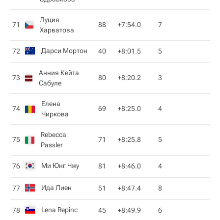
Луция
71
88
+7:54.0
7
Харватова
Дарси Мортон
72
40
+8:01.5
5
Анния Кейта
73
80
+8:20.2
3
Сабуле
Елена
74
69
+8:25.0
4
Чиркова
Rebecca
75
71
+8:25.8
5
Passler
Ми Юнг Чжу
76
81
+8:46.0
4
Ида Лиен
77
51
+8:47.4
8
Lena Repinc
78
45
+8:49.9
6