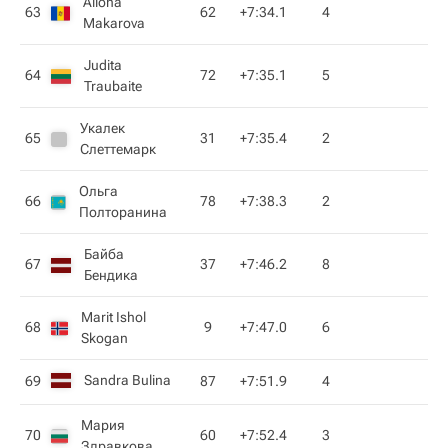
Aliona
63
62
+7:34.1
4
Makarova
Judita
64
72
+7:35.1
5
Traubaite
Укалек
65
31
+7:35.4
2
Слеттемарк
Ольга
66
78
+7:38.3
2
Полторанина
Байба
67
37
+7:46.2
8
Бендика
Marit Ishol
68
9
+7:47.0
6
Skogan
Sandra Bulina
69
87
+7:51.9
4
Мария
70
60
+7:52.4
3
Здравкова