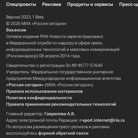
Спецпроекты
Реклама
Продукты и сервисы
Пресс-ц
Версия 2023.1 Beta
© 2026 МИА «Россия сегодня»
Вакансии
Сетевое издание РИА Новости зарегистрировано
в Федеральной службе по надзору в сфере связи,
информационных технологий и массовых коммуникаций
(Роскомнадзор) 08 апреля 2014 года.
Свидетельство о регистрации Эл № ФС77-57640
Учредитель: Федеральное государственное унитарное
предприятие Международное информационное агентство
«Россия сегодня»
(МИА «Россия сегодня»).
Правила использования материалов
Политика конфиденциальности
Правила применения рекомендательных технологий
Главный редактор:
Гаврилова А.В.
Адрес электронной почты Редакции:
r-sport.internet@ria.ru
По вопросам размещения пресс-релизов и рекламы
воспользуйтесь
формой обратной связи