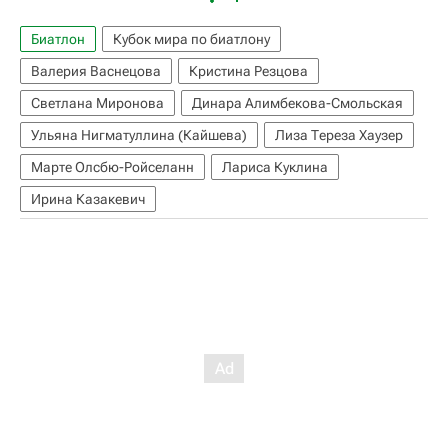
Биатлон
Кубок мира по биатлону
Валерия Васнецова
Кристина Резцова
Светлана Миронова
Динара Алимбекова-Смольская
Ульяна Нигматуллина (Кайшева)
Лиза Тереза Хаузер
Марте Олсбю-Ройселанн
Лариса Куклина
Ирина Казакевич