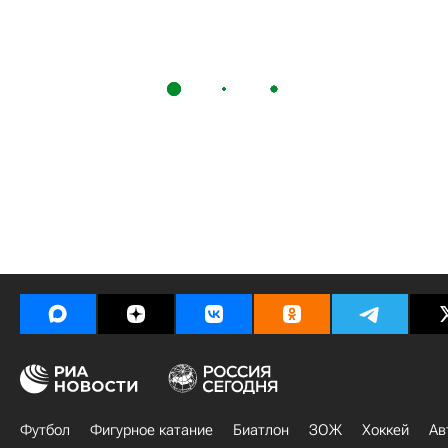
Футбол
Фигурное катание
Биатлон
ЗОЖ
Хоккей
Ав