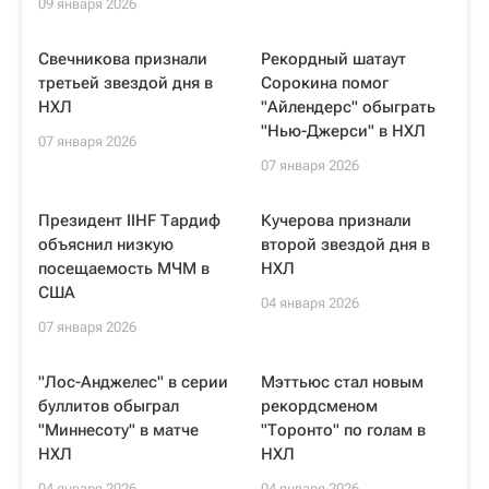
09 января 2026
Свечникова признали
Рекордный шатаут
третьей звездой дня в
Сорокина помог
НХЛ
"Айлендерс" обыграть
"Нью-Джерси" в НХЛ
07 января 2026
07 января 2026
Президент IIHF Тардиф
Кучерова признали
объяснил низкую
второй звездой дня в
посещаемость МЧМ в
НХЛ
США
04 января 2026
07 января 2026
"Лос-Анджелес" в серии
Мэттьюс стал новым
буллитов обыграл
рекордсменом
"Миннесоту" в матче
"Торонто" по голам в
НХЛ
НХЛ
04 января 2026
04 января 2026