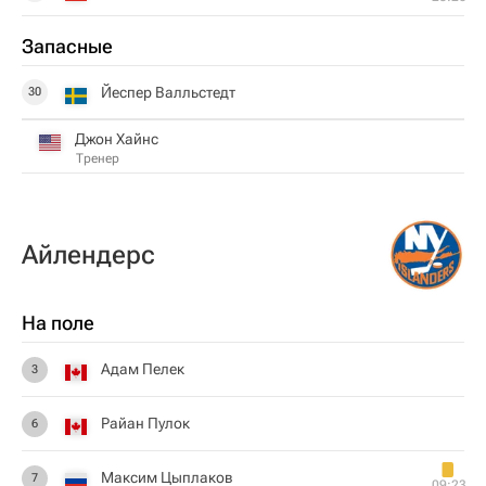
Запасные
Йеспер Валльстедт
30
Джон Хайнс
Тренер
Айлендерс
На поле
Адам Пелек
3
Райан Пулок
6
Максим Цыплаков
7
09:23