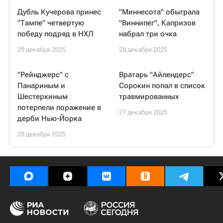
Дубль Кучерова принес
"Миннесота" обыграла
"Тампе" четвертую
"Виннипег", Капризов
победу подряд в НХЛ
набрал три очка
29 декабря 2025
28 декабря 2025
"Рейнджерс" с
Вратарь "Айлендерс"
Панариным и
Сорокин попал в список
Шестеркиным
травмированных
потерпели поражение в
27 декабря 2025
дерби Нью-Йорка
28 декабря 2025