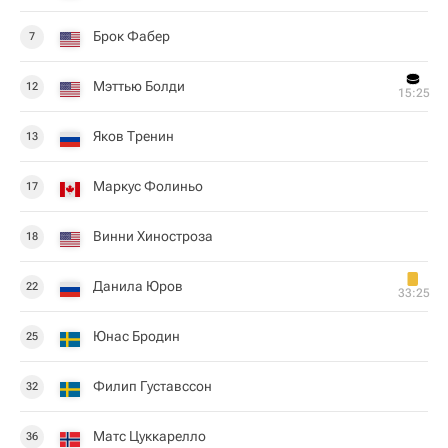
Брок Фабер
7
Мэттью Болди
12
15:25
Яков Тренин
13
Маркус Фолиньо
17
Винни Хиностроза
18
Данила Юров
22
33:25
Юнас Бродин
25
Филип Густавссон
32
Матс Цуккарелло
36