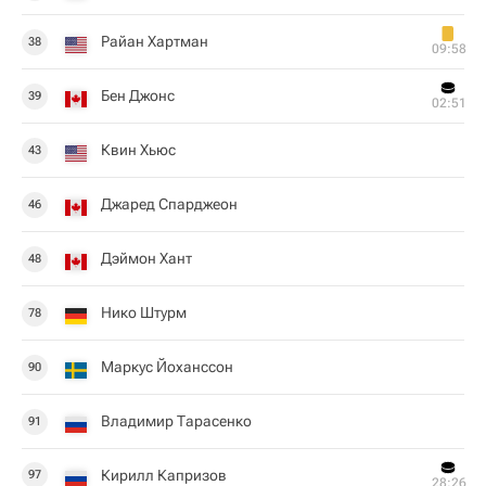
Райан Хартман
38
09:58
Бен Джонс
39
02:51
Квин Хьюс
43
Джаред Спарджеон
46
Дэймон Хант
48
Нико Штурм
78
Маркус Йоханссон
90
Владимир Тарасенко
91
Кирилл Капризов
97
28:26