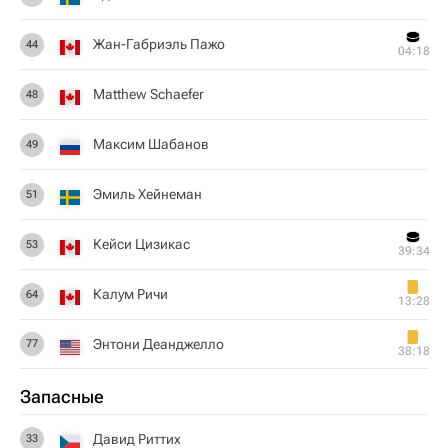
Жан-Габриэль Пажо
44
04:18
Matthew Schaefer
48
Максим Шабанов
49
Эмиль Хейнеман
51
Кейси Цизикас
53
39:34
Калум Ричи
64
13:28
Энтони Деанджелло
77
38:18
Запасные
Давид Риттих
33