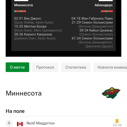
Миннесота
Айлендерс
02:51
Бен Джонс
04:18
Жан-Габриэль Пажо
(
Брок Фабер
,
Квин Хьюс
)
21:29
Симон Хольмстрем
15:25
Мэттью Болди
(
Энтони Деанджелло
)
(
Квин Хьюс
,
Матс Цуккарелло
)
39:34
Кейси Цизикас
28:26
Кирилл Капризов
(
Симон Хольмстрем
)
(
Дэймон Хант
,
Квин Хьюс
)
61:34
Симон Хольмстрем
(
Энтони Деанджелло
,
Джонатан Друэн
)
О матче
Протокол
Статистика
Новости коман
Миннесота
На поле
Якоб Миддлтон
5
24:56