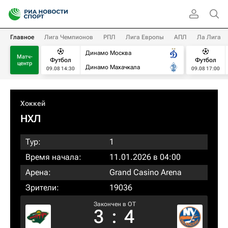
Главное
Лига Чемпионов
РПЛ
Лига Европы
АПЛ
Ла Лига
Динамо Москва
Матч-
Футбол
Футбол
центр
Динамо Махачкала
09.08 14:30
09.08 17:00
Хоккей
НХЛ
Тур:
1
Время начала:
11.01.2026 в 04:00
Арена:
Grand Casino Arena
Зрители:
19036
Закончен в OT
3
:
4