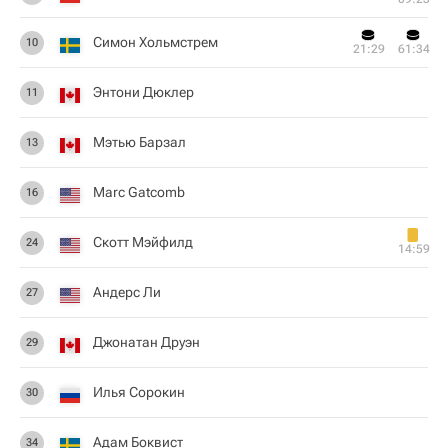
Симон Хольмстрем
10
21:29
61:34
Энтони Дюклер
11
Мэтью Барзал
13
Marc Gatcomb
16
Скотт Мэйфилд
24
14:59
Андерс Ли
27
Джонатан Друэн
29
Илья Сорокин
30
Адам Боквист
34