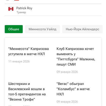
Patrick Roy
Тренер
Общее
Миннесота Уайлд
Нью-Йорк Айлендерс
"Миннесота" Капризова
Клуб Капризова хочет
уступила в матче НХЛ
выменять у
"Питтсбурга" Малкина,
11 января 2026
пишут СМИ
09 января 2026
Шестеркин и
"Вегас" обыграл
Василевский вошли в
"Коламбус" в матче
топ-5 претендентов на
НХЛ
"Везина Трофи"
09 января 2026