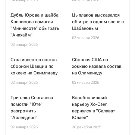
Дубль Юрова и шайба
Цыплаков высказался
Капризова помогли
об игре в одном звене с
"Миннесоте" обыграть
Шабановым
"Анахайм"
03 января 2026
03 января 2026
Стал известен состав
Сборная США по
сборной Швеции по
хоккею назвала состав
хоккею на Олимпиаду
на Олимпиаду
02 января 2026
02 января 2026
Три очка Сергачева
Возобновивший
помогли "Юте"
карьеру Хо-Сэнг
разгромить
вернулся в "Салават
"Айлендерс"
Юлаев"
02 января 2026
30 декабря 2025