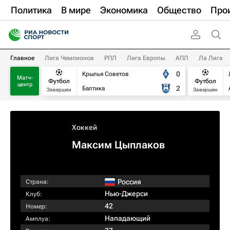
Политика
В мире
Экономика
Общество
Про
Главное
Лига Чемпионов
РПЛ
Лига Европы
АПЛ
Ла Лига
0
Крылья Советов
Матч-
Футбол
Футбол
центр
2
Балтика
Завершен
Завершен
Хоккей
Максим Цыплаков
Россия
Страна:
Нью-Джерси
Клуб:
42
Номер:
Нападающий
Амплуа: