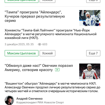
Национальная хоккейная лига (НХЛ)
"Тампа" проиграла "Айлендерс",
Нью-Йорк Айлендерс
Колорадо Эвеланш
Кучеров прервал результативную
серию
Валерий Ничушкин
Максим Шабанов
Илья Сорокин
Хоккеисты "Тампа-Бэй Лайтнинг" проиграли "Нью-Йорк
Айлендерс" в матче регулярного чемпионата Национальной
хоккейной лиги (НХЛ).
3 декабря 2025, 05:35
603
Максим Цыплаков
Хоккей
Еще
7
Национальная хоккейная лига (НХЛ)
"Обманул даже нас!" Овечкин поразил
Тампа-Бэй Лайтнинг
Нью-Йорк Айлендерс
Америку, сотворив красоту
Никита Кучеров
Андрей Василевский
Илья Сорокин
Максим Шабанов
"Вашингтон" обыграл "Айлендерс" в матче чемпионата НХЛ.
Александр Овечкин продлил личную результативную серию до
четырех матчей и отметился очередным историческим голом.
Андрей Сенченко
Корреспондент РИА Новости Спорт