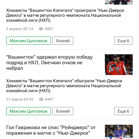
КХЛ 2025-2026
Спорт
Хоккеисты "Вашингтон Кэпиталз" проиграли "Нью-Джерси
Девилз" в матче регулярного чемпионата Национальной
хоккейной лиги (НХЛ).
3 апреля, 05:14
4967
Максим Цыплаков
Хоккей
Еще
6
Национальная хоккейная лига (НХЛ)
"Вашингтон" одержал вторую победу
Вашингтон Кэпиталз
Нью-Джерси Девилз
подряд в НХЛ, Овечкин очков не
набрал
Александр Овечкин
Иван Мирошниченко
Евгений Дадонов
Хоккеисты "Вашингтон Кэпиталз" обыграли "Нью-Джерси
Девилз" в матче регулярного чемпионата Национальной
хоккейной лиги (НХЛ).
21 марта, 04:42
4447
Максим Цыплаков
Хоккей
Еще
6
Национальная хоккейная лига (НХЛ)
Гол Гаврикова не спас "Рейнджерс" от
Вашингтон Кэпиталз
Нью-Джерси Девилз
поражения в матче с "Нью-Джерси"