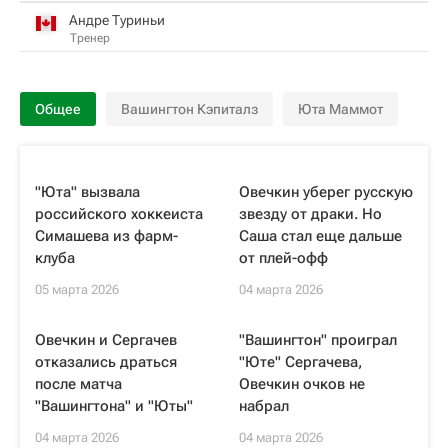
Андре Туриньи
Тренер
Общее
Вашингтон Кэпиталз
Юта Маммот
"Юта" вызвала
Овечкин уберег русскую
российского хоккеиста
звезду от драки. Но
Симашева из фарм-
Саша стал еще дальше
клуба
от плей-офф
05 марта 2026
04 марта 2026
Овечкин и Сергачев
"Вашингтон" проиграл
отказались драться
"Юте" Сергачева,
после матча
Овечкин очков не
"Вашингтона" и "Юты"
набрал
04 марта 2026
04 марта 2026