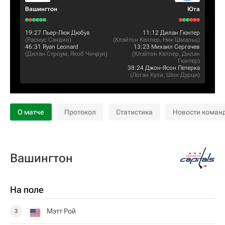
Вашингтон
Юта
19:27
Пьер-Люк Дюбуа
11:12
Дилан Гюнтер
(
Расмус Сандин
)
(
Клэйтон Келлер
,
Ник Шмальц
)
46:31
Ryan Leonard
13:23
Михаил Сергачев
(
Дилан Строум
,
Якоб Чичрун
)
(
Клэйтон Келлер
,
Дилан
Гюнтер
)
38:24
Джон-Ясон Петерка
(
Логан Кули
,
Шон Дурци
)
О матче
Протокол
Статистика
Новости коман
Вашингтон
На поле
Мэтт Рой
3