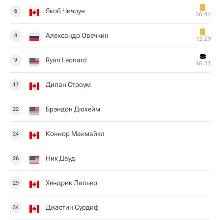
Якоб Чичрун
6
36:44
Александр Овечкин
8
12:29
Ryan Leonard
9
46:31
Дилан Строум
17
Брэндон Дюхейм
22
Коннор Макмайкл
24
Ник Дауд
26
Хендрик Лапьер
29
Джастин Сурдиф
34