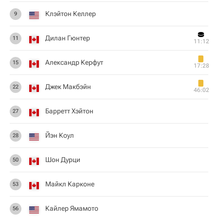
Клэйтон Келлер
9
Дилан Гюнтер
11
11:12
Александр Керфут
15
17:28
Джек Макбэйн
22
46:02
Барретт Хэйтон
27
Йэн Коул
28
Шон Дурци
50
Майкл Карконе
53
Кайлер Ямамото
56