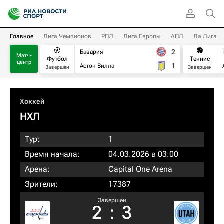
Главное
Лига Чемпионов
РПЛ
Лига Европы
АПЛ
Ла Лига
2
Бавария
Матч-
Футбол
Теннис
центр
1
Астон Вилла
Завершен
Завершен
Хоккей
НХЛ
Тур:
1
Время начала:
04.03.2026 в 03:00
Арена:
Capital One Arena
Зрители:
17387
Завершен
2
:
3