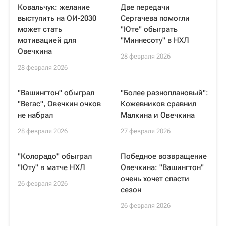
Ковальчук: желание
Две передачи
выступить на ОИ-2030
Сергачева помогли
может стать
"Юте" обыграть
мотивацией для
"Миннесоту" в НХЛ
Овечкина
28 февраля 2026
28 февраля 2026
"Вашингтон" обыграл
"Более разноплановый":
"Вегас", Овечкин очков
Кожевников сравнил
не набрал
Малкина и Овечкина
28 февраля 2026
27 февраля 2026
"Колорадо" обыграл
Победное возвращение
"Юту" в матче НХЛ
Овечкина: "Вашингтон"
очень хочет спасти
26 февраля 2026
сезон
26 февраля 2026