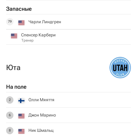
Запасные
Чарли Линдгрен
79
Спенсер Карбери
Тренер
Юта
На поле
Олли Мяяття
2
Джон Марино
6
Ник Шмальц
8