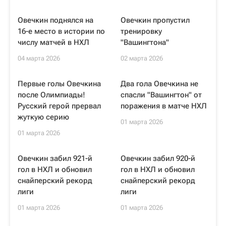
Овечкин поднялся на
Овечкин пропустил
16-е место в истории по
тренировку
числу матчей в НХЛ
"Вашингтона"
04 марта 2026
02 марта 2026
Первые голы Овечкина
Два гола Овечкина не
после Олимпиады!
спасли "Вашингтон" от
Русский герой прервал
поражения в матче НХЛ
жуткую серию
01 марта 2026
01 марта 2026
Овечкин забил 921-й
Овечкин забил 920-й
гол в НХЛ и обновил
гол в НХЛ и обновил
снайперский рекорд
снайперский рекорд
лиги
лиги
01 марта 2026
01 марта 2026