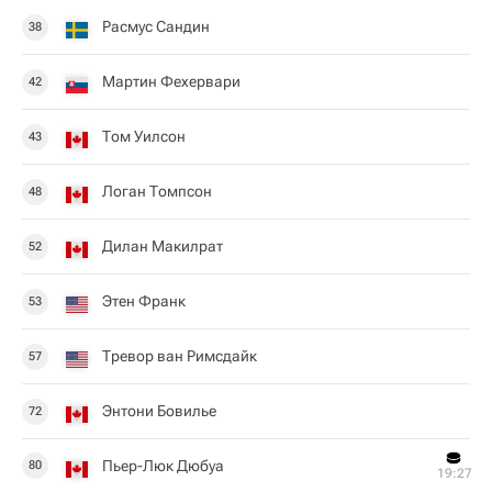
Расмус Сандин
38
Мартин Фехервари
42
Том Уилсон
43
Логан Томпсон
48
Дилан Макилрат
52
Этен Франк
53
Тревор ван Римсдайк
57
Энтони Бовилье
72
Пьер-Люк Дюбуа
80
19:27