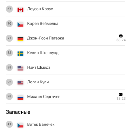
Лоусон Краус
67
Карел Веймелка
70
Джон-Ясон Петерка
77
38:24
Кевин Штенлунд
82
Нэйт Шмидт
88
Логан Кули
92
Михаил Сергачев
98
13:23
Запасные
Витек Ванечек
41