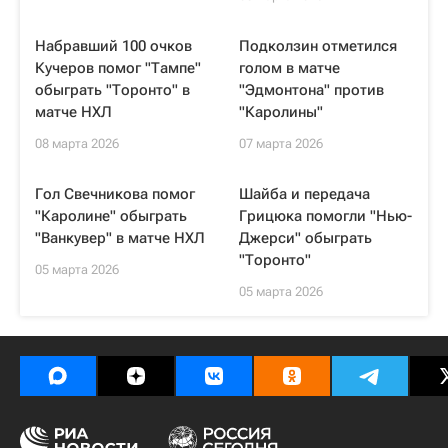
Набравший 100 очков
Подколзин отметился
Кучеров помог "Тампе"
голом в матче
обыграть "Торонто" в
"Эдмонтона" против
матче НХЛ
"Каролины"
08 марта 2026
07 марта 2026
Гол Свечникова помог
Шайба и передача
"Каролине" обыграть
Грицюка помогли "Нью-
"Ванкувер" в матче НХЛ
Джерси" обыграть
"Торонто"
05 марта 2026
05 марта 2026