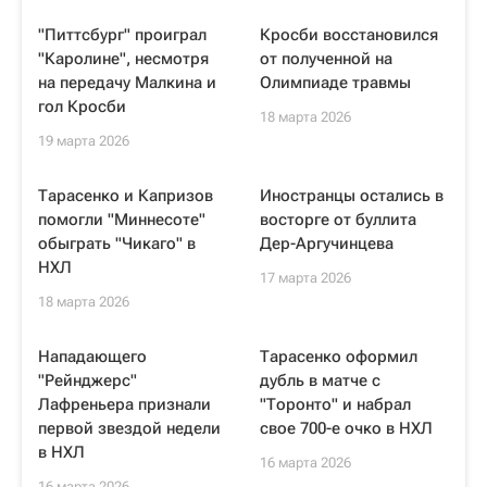
"Питтсбург" проиграл
Кросби восстановился
"Каролине", несмотря
от полученной на
на передачу Малкина и
Олимпиаде травмы
гол Кросби
18 марта 2026
19 марта 2026
Тарасенко и Капризов
Иностранцы остались в
помогли "Миннесоте"
восторге от буллита
обыграть "Чикаго" в
Дер-Аргучинцева
НХЛ
17 марта 2026
18 марта 2026
Нападающего
Тарасенко оформил
"Рейнджерс"
дубль в матче с
Лафреньера признали
"Торонто" и набрал
первой звездой недели
свое 700-е очко в НХЛ
в НХЛ
16 марта 2026
16 марта 2026