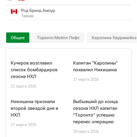
Род Бринд Амоур
Тренер
Общее
Торонто Мейпл Лифс
Каролина Харрикейнз
Кучеров возглавил
Капитан "Каролины"
список бомбардиров
похвалил Никишина
сезона НХЛ
21 марта 2026
22 марта 2026
Никишина признали
Выбывший до конца
второй звездой дня в
сезона НХЛ капитан
НХЛ
"Торонто" успешно
перенес операцию
21 марта 2026
20 марта 2026