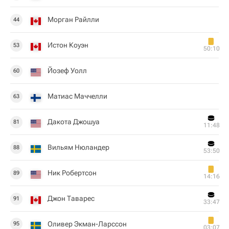
Морган Райлли
44
Истон Коуэн
53
50:10
Йозеф Уолл
60
Матиас Маччелли
63
Дакота Джошуа
81
11:48
Вильям Нюландер
88
53:50
Ник Робертсон
89
14:16
Джон Таварес
91
33:47
Оливер Экман-Ларссон
95
03:07