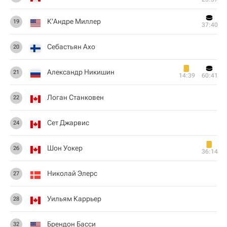
К'Андре Миллер
19
37:40
Себастьян Ахо
20
Александр Никишин
21
14:39
60:41
Логан Станковен
22
Сет Джарвис
24
Шон Уокер
26
36:14
Николай Элерс
27
Уильям Каррьер
28
Брендон Басси
32