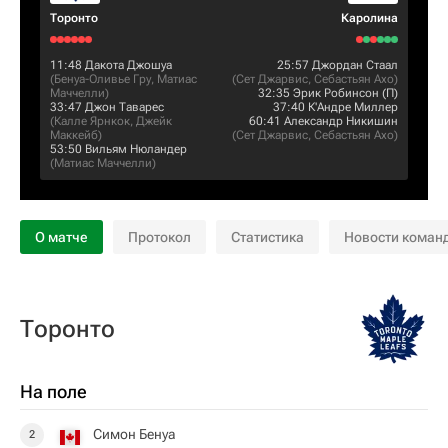
Торонто
Каролина
11:48
Дакота Джошуа
25:57
Джордан Стаал
(
Бенуа-Оливье Гру
,
Матиас
(
Сет Джарвис
,
Себастьян Ахо
)
Маччелли
)
32:35
Эрик Робинсон
(П)
33:47
Джон Таварес
37:40
К'Андре Миллер
(
Калле Ярнкок
,
Джейк
60:41
Александр Никишин
Маккейб
)
(
Сет Джарвис
,
Себастьян Ахо
)
53:50
Вильям Нюландер
(
Матиас Маччелли
)
О матче
Протокол
Статистика
Новости коман
Торонто
На поле
Симон Бенуа
2