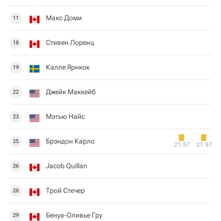
Макс Доми
11
Стивен Лоренц
18
Калле Ярнкок
19
Джейк Маккейб
22
Мэтью Найс
23
Брэндон Карло
25
21:57
21:57
Jacob Quillan
26
Трой Стечер
28
Бенуа-Оливье Гру
29