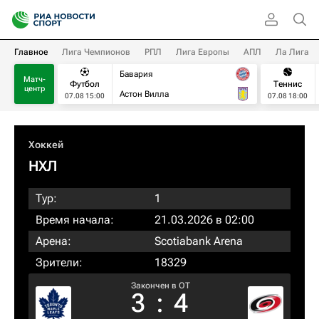
Главное
Лига Чемпионов
РПЛ
Лига Европы
АПЛ
Ла Лига
Бавария
Матч-
Футбол
Теннис
центр
Астон Вилла
07.08 15:00
07.08 18:00
Хоккей
НХЛ
Тур:
1
Время начала:
21.03.2026 в 02:00
Арена:
Scotiabank Arena
Зрители:
18329
Закончен в OT
3
:
4