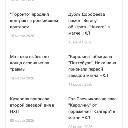
"Торонто" продлил
Дубль Дорофеева
контракт с российским
помог "Вегасу"
вратарем
обыграть "Чикаго" в
матче НХЛ
15 марта 2026
15 марта 2026
Мэттьюс выбыл до
"Каролина" обыграла
конца сезона из-за
"Питтсбург", Никишина
травмы
признали первой
звездой матча НХЛ
14 марта 2026
11 марта 2026
Кучерова признали
Гол Свечникова не спас
второй звездой дня в
"Каролину" от
НХЛ
поражения "Калгари" в
матче НХЛ
08 марта 2026
08 марта 2026