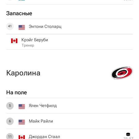
Запасные
Энтони Столарц
41
Крэйг Беруби
Тренер
Каролина
На поле
Ялен Четфилд
5
Майк Райли
6
Джордан Стаал
11
25:57