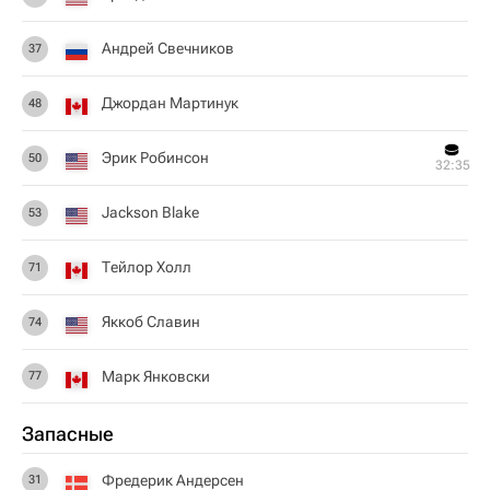
Андрей Свечников
37
Джордан Мартинук
48
Эрик Робинсон
50
32:35
Jackson Blake
53
Тейлор Холл
71
Яккоб Славин
74
Марк Янковски
77
Запасные
Фредерик Андерсен
31