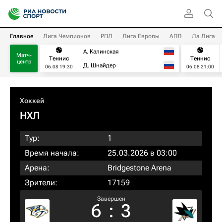
Главное
Лига Чемпионов
РПЛ
Лига Европы
АПЛ
Ла Лига
А. Калинская
Матч-
Теннис
Теннис
центр
Д. Шнайдер
06.08 19:30
06.08 21:00
Хоккей
НХЛ
Тур:
1
Время начала:
25.03.2026 в 03:00
Арена:
Bridgestone Arena
Зрители:
17159
Завершен
6
:
3