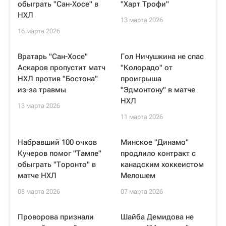
обыграть "Сан-Хосе" в
"Харт Трофи"
НХЛ
13 марта 2026
16 марта 2026
Вратарь "Сан-Хосе"
Гол Ничушкина не спас
Аскаров пропустит матч
"Колорадо" от
НХЛ против "Бостона"
проигрыша
из-за травмы
"Эдмонтону" в матче
НХЛ
13 марта 2026
11 марта 2026
Набравший 100 очков
Минское "Динамо"
Кучеров помог "Тампе"
продлило контракт с
обыграть "Торонто" в
канадским хоккеистом
матче НХЛ
Мелошем
08 марта 2026
07 марта 2026
Проворова признали
Шайба Демидова не