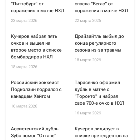
"Питтсбург" от
спасла "Вегас" от
поражения в матче НХЛ
поражения в матче НХЛ
23 марта 2026
22 марта 2026
Кучеров набрал пять
Драйзайтль выбыл до
очков и вышел на
конца регулярного
второе место в списке
сезона из-за травмы
бомбардиров НХЛ
18 марта 2026
18 марта 2026
Российский хоккеист
Тарасенко оформил
Подколзин подрался с
дубль в матче с
канадцем Хейгом
"Торонто" и набрал
свое 700-е очко в НХЛ
16 марта 2026
16 марта 2026
Ассистентский дубль
Кучеров лидирует в
Зуба помог "Оттаве"
списке претендентов на