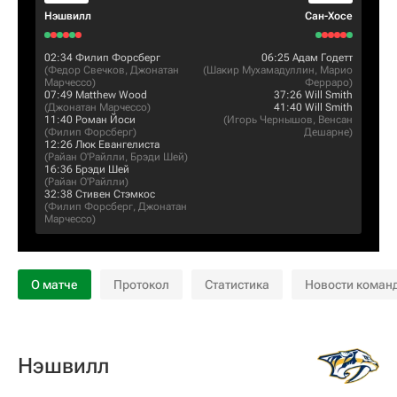
Нэшвилл
Сан-Хосе
02:34
Филип Форсберг
06:25
Адам Годетт
(
Федор Свечков
,
Джонатан
(
Шакир Мухамадуллин
,
Марио
Марчессо
)
Ферраро
)
07:49
Matthew Wood
37:26
Will Smith
(
Джонатан Марчессо
)
41:40
Will Smith
11:40
Роман Йоси
(
Игорь Чернышов
,
Венсан
(
Филип Форсберг
)
Дешарне
)
12:26
Люк Евангелиста
(
Райан О'Райлли
,
Брэди Шей
)
16:36
Брэди Шей
(
Райан О'Райлли
)
32:38
Стивен Стэмкос
(
Филип Форсберг
,
Джонатан
Марчессо
)
О матче
Протокол
Статистика
Новости коман
Нэшвилл