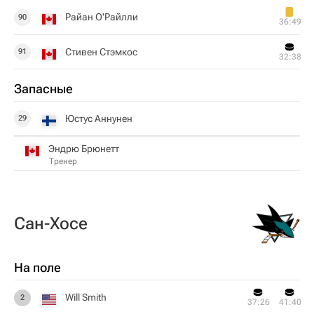
Райан О'Райлли
90
36:49
Стивен Стэмкос
91
32:38
Запасные
Юстус Аннунен
29
Эндрю Брюнетт
Тренер
Сан-Хосе
На поле
Will Smith
2
37:26
41:40