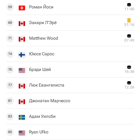
Роман Йоси
59
11:40
Закари Л'Эрё
68
51:16
Matthew Wood
71
07:49
Ююсе Сарос
74
Брэди Шей
76
16:36
Люк Евангелиста
77
12:26
Джонатан Марчессо
81
Адам Уилсби
83
Ryan Ufko
85