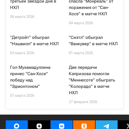
третьей звездой дня в
спасла "Монреаль" от
НХЛ
поражения от "Сан-
Хосе" в матче НХЛ
06 марта 2026
04 марта 2026
"Детройт" обыграл
"Сиэтл" обыграл
"Нэшвилл" в матче НХЛ
"Ванкувер" в матче НХЛ
03 марта 2026
01 марта 2026
Гол Мухамадуллина
Две передачи
принес "Сан-Хосе"
Капризова помогли
победу над
"Миннесоте" обыграть
"Эдмонтоном"
"Колорадо" в матче
НХЛ
01 марта 2026
27 февраля 2026