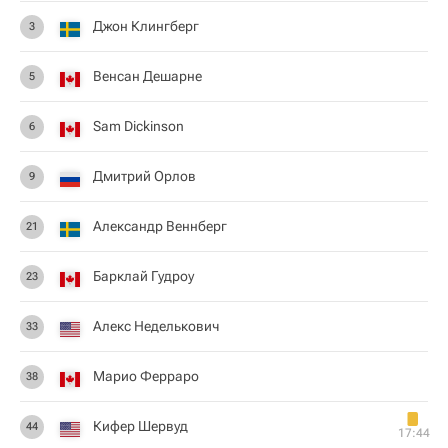
Джон Клингберг
3
Венсан Дешарне
5
Sam Dickinson
6
Дмитрий Орлов
9
Александр Веннберг
21
Барклай Гудроу
23
Алекс Неделькович
33
Марио Ферраро
38
Кифер Шервуд
44
17:44