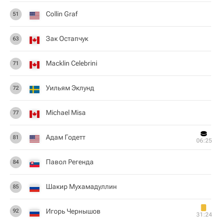
Collin Graf
51
Зак Остапчук
63
Macklin Celebrini
71
Уильям Эклунд
72
Michael Misa
77
Адам Годетт
81
06:25
Павол Регенда
84
Шакир Мухамадуллин
85
Игорь Чернышов
92
31:24