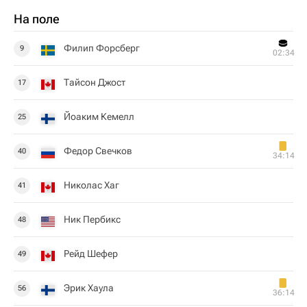
На поле
Филип Форсберг
9
02:34
Тайсон Джост
17
Йоаким Кемелл
25
Федор Свечков
40
34:14
Николас Хаг
41
Ник Пербикс
48
Рейд Шефер
49
Эрик Хаула
56
36:14