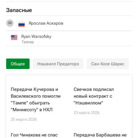
Запасные
Ярослав Аскаров
30
Ryan Warsofsky
Тренер
Общее
Нэшвилл Предаторз
Сан-Хосе Шаркс
Передачи Кучерова и
Свечков подписал
Василевского помогли
новый контракт с
"Тампе" обыграть
"Нэшвиллом"
"Миннесоту" в НХЛ
23 марта 2026
25 марта 2026
Гол Чинахова не спас
Передача Барбашева не