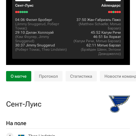
Сент-Луис
Айлендерс
04:06
Филип Броберг
37:50
Жан-Габриэль Пажо
(
Jimmy Snuggerud
,
Роберт
(
Matthew Schaefer
,
Мэтью
Томас
)
Барзал
)
29:10
Дилан Холлоуэй
45:52
Калум Ричи
(
Кэм Фоулер
,
Jimmy
46:51
Бо Хорват
Snuggerud
)
(
Калум Ричи
,
Мэтью Барзал
)
30:37
Jimmy Snuggerud
62:11
Мэтью Барзал
(
Роберт Томас
,
Theo Lindstein
)
(
Брэйден Шенн
,
Энтони
Деанджелло
)
О матче
Протокол
Статистика
Новости коман
Сент-Луис
На поле