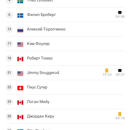
Theo Lindstein
4
Филип Броберг
6
04:06
Алексей Торопченко
13
Кэм Фоулер
17
Роберт Томас
18
Jimmy Snuggerud
21
19:33
30:37
Пиус Сутер
22
Логан Майу
23
Джордан Киру
25
04:16