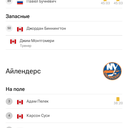
Павел Бучневич
89
45:03
45:03
Запасные
Джордан Биннингтон
50
Джим Монтгомери
Тренер
Айлендерс
На поле
Адам Пелек
3
38:20
Карсон Суси
4