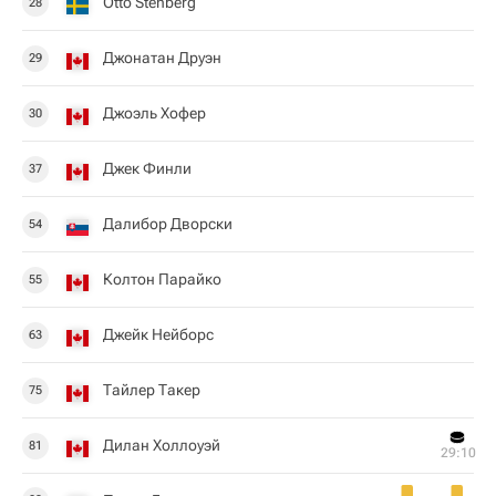
Otto Stenberg
28
Джонатан Друэн
29
Джоэль Хофер
30
Джек Финли
37
Далибор Дворски
54
Колтон Парайко
55
Джейк Нейборс
63
Тайлер Такер
75
Дилан Холлоуэй
81
29:10