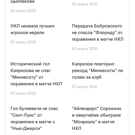
Цыплакова
05 марта 2026
05 марта 2026
НХЛ назвала лучших
Передача Бобровского
игроков недели
не спасла "Флориду" от
поражения в матче НХЛ
02 марта 2026
02 марта 2026
Исторический гол
Капризов повторил
Капризова не спас
рекорд "Миннесоты" по
"Миннесоту" от
голам за клуб
поражения в матче НХЛ
02 марта 2026
02 марта 2026
Гол Бучневича не спас
"Айлендерс" Сорокина
"Сент-Луис" от
в овертайме обыграли
поражения в матче с
"Монреаль" в матче
"Нью-Джерси"
НХЛ