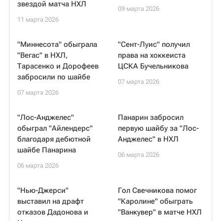
звездой матча НХЛ
09 марта 2026
11 марта 2026
"Миннесота" обыграла
"Сент-Луис" получил
"Вегас" в НХЛ,
права на хоккеиста
Тарасенко и Дорофеев
ЦСКА Бучельникова
забросили по шайбе
07 марта 2026
07 марта 2026
"Лос-Анджелес"
Панарин забросил
обыграл "Айлендерс"
первую шайбу за "Лос-
благодаря дебютной
Анджелес" в НХЛ
шайбе Панарина
06 марта 2026
06 марта 2026
"Нью-Джерси"
Гол Свечникова помог
выставил на драфт
"Каролине" обыграть
отказов Дадонова и
"Ванкувер" в матче НХЛ