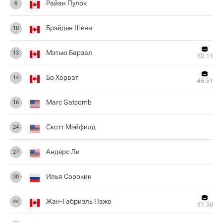
Райан Пулок
6
Брэйден Шенн
10
Мэтью Барзал
13
62:11
Бо Хорват
14
46:51
Marc Gatcomb
16
Скотт Мэйфилд
24
Андерс Ли
27
Илья Сорокин
30
Жан-Габриэль Пажо
44
37:50