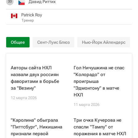
Давид Риттих
33
Patrick Roy
Тренер
Общее
Сент-Луис Блюз
Нью-Йорк Айлендерс
Авторы сайта НХЛ
Гол Ничушкина не спас
назвали двух россиян
"Колорадо" от
фаворитами в борьбе
проигрыша
за "Везину"
"Эдмонтону" в матче
НХЛ
12 марта 2026
11 марта 2026
"Каролина" обыграла
Три очка Кучерова не
"Питтсбург", Никишина
спасли "Тампу" от
признали первой
поражения в матче НХЛ