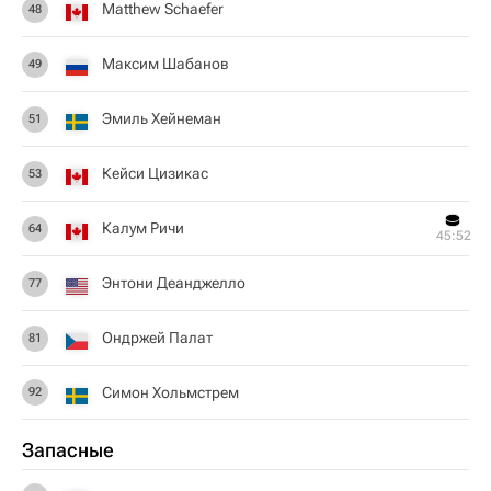
Matthew Schaefer
48
Максим Шабанов
49
Эмиль Хейнеман
51
Кейси Цизикас
53
Калум Ричи
64
45:52
Энтони Деанджелло
77
Ондржей Палат
81
Симон Хольмстрем
92
Запасные