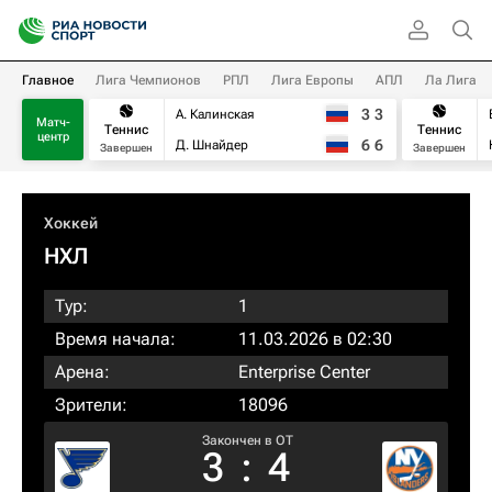
Главное
Лига Чемпионов
РПЛ
Лига Европы
АПЛ
Ла Лига
3
3
А. Калинская
Матч-
Теннис
Теннис
центр
6
6
Д. Шнайдер
Завершен
Завершен
Хоккей
НХЛ
Тур:
1
Время начала:
11.03.2026 в 02:30
Арена:
Enterprise Center
Зрители:
18096
Закончен в OT
3
:
4