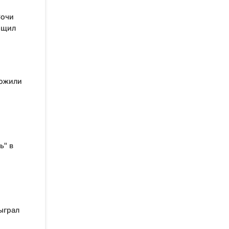
Сочи
бщил
ложили
ь" в
ыграл