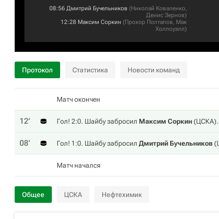
08:56
Дмитрий Бучельников
(
Николай Коваленко
,
Денис Зернов
)
12:28
Максим Соркин
(
Прохор Полтапов
,
Мак
Холлоуэлл
)
Протокол
Статистика
Новости команд
Матч окончен
12‎’‎
Гол! 2:0. Шайбу забросил
Максим Соркин
(
ЦСКА
)
08‎’‎
Гол! 1:0. Шайбу забросил
Дмитрий Бучельников
(
Матч начался
Общее
ЦСКА
Нефтехимик