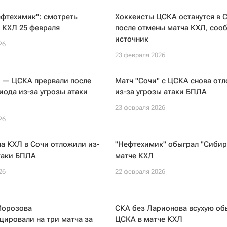
фтехимик": смотреть
Хоккеисты ЦСКА останутся в 
 КХЛ 25 февраля
после отмены матча КХЛ, соо
источник
26
23 февраля 2026
" — ЦСКА прервали после
Матч "Сочи" с ЦСКА снова от
иода из-за угрозы атаки
из-за угрозы атаки БПЛА
23 февраля 2026
26
а КХЛ в Сочи отложили из-
"Нефтехимик" обыграл "Сибир
таки БПЛА
матче КХЛ
26
22 февраля 2026
Морозова
СКА без Ларионова всухую об
ировали на три матча за
ЦСКА в матче КХЛ