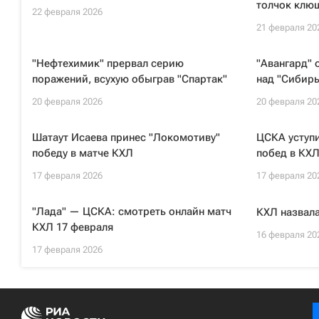
толчок клю
22 февраля 2026
21 февраля 20
"Нефтехимик" прервал серию
"Авангард" 
поражений, всухую обыграв "Спартак"
над "Сибир
20 февраля 2026
20 февраля 20
Шатаут Исаева принес "Локомотиву"
ЦСКА уступи
победу в матче КХЛ
побед в КХ
17 февраля 2026
17 февраля 20
"Лада" — ЦСКА: смотреть онлайн матч
КХЛ назвала
КХЛ 17 февраля
16 февраля 20
17 февраля 2026