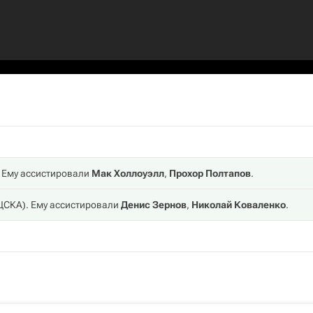
. Ему ассистировали
Мак Холлоуэлл
,
Прохор Полтапов
.
ЦСКА
). Ему ассистировали
Денис Зернов
,
Николай Коваленко
.