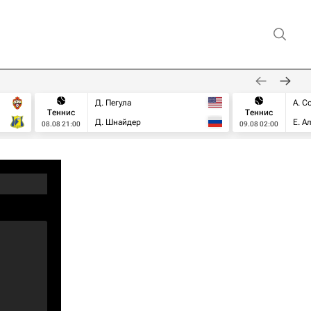
Д. Пегула
А. С
Теннис
Теннис
Д. Шнайдер
Е. А
08.08 21:00
09.08 02:00