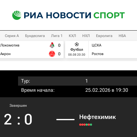
Серия А
Бундеслига
Лига 1
КХЛ
НХЛ
Евролига
НБА
0
Локомотив
ЦСКА
Футбол
0
Акрон
Ростов
08.08 20:30
Тур:
1
Время начала:
25.02.2026 в 19:30
Завершен
2
:
0
Нефтехимик