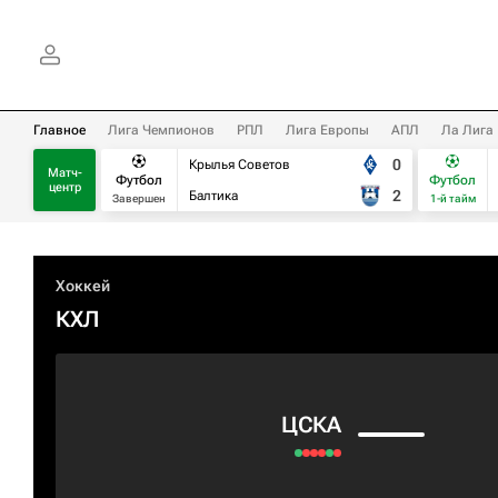
Главное
Лига Чемпионов
РПЛ
Лига Европы
АПЛ
Ла Лига
0
Крылья Советов
Матч-
Футбол
Футбол
центр
2
Балтика
Завершен
1-й тайм
Хоккей
КХЛ
ЦСКА