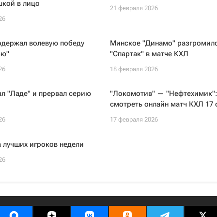
шкой в лицо
21 февраля 2026
26
одержал волевую победу
Минское "Динамо" разгромил
ью"
"Спартак" в матче КХЛ
26
18 февраля 2026
л "Ладе" и прервал серию
"Локомотив" — "Нефтехимик"
Л
смотреть онлайн матч КХЛ 17
26
17 февраля 2026
 лучших игроков недели
26