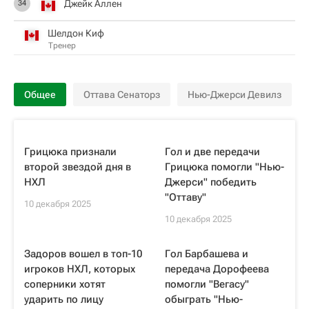
Джейк Аллен
34
Шелдон Киф
Тренер
Общее
Оттава Сенаторз
Нью-Джерси Девилз
Грицюка признали
Гол и две передачи
второй звездой дня в
Грицюка помогли "Нью-
НХЛ
Джерси" победить
"Оттаву"
10 декабря 2025
10 декабря 2025
Задоров вошел в топ-10
Гол Барбашева и
игроков НХЛ, которых
передача Дорофеева
соперники хотят
помогли "Вегасу"
ударить по лицу
обыграть "Нью-