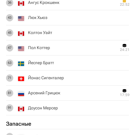
Ангус Крокшенк
36
22:52
Люк Хьюз
43
Колтон Уайт
45
Пол Коттер
47
24:21
Йеспер Братт
63
Йонас Сигенталер
71
Арсений Грицюк
81
17:59
Доусон Мерсер
91
Запасные