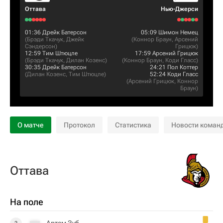
Оттава
Нью-Джерси
01:36
Дрейк Батерсон
05:09
Шимон Немец
(
Брэди Ткачук
,
Джейк
(
Коннор Браун
,
Арсений
Сэндерсон
)
Грицюк
)
12:59
Тим Штюцле
17:59
Арсений Грицюк
(
Брэди Ткачук
,
Дилан Козенс
)
(
Коннор Браун
,
Коди Гласс
)
30:35
Дрейк Батерсон
24:21
Пол Коттер
(
Дилан Козенс
,
Тим Штюцле
)
52:24
Коди Гласс
(
Арсений Грицюк
,
Коннор
Браун
)
О матче
Протокол
Статистика
Новости коман
Оттава
На поле