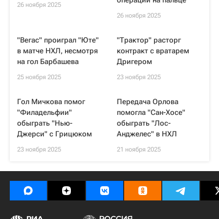
операции на пальце
26 ноября 2025
26 ноября 2025
"Вегас" проиграл "Юте"
"Трактор" расторг
в матче НХЛ, несмотря
контракт с вратарем
на гол Барбашева
Дригером
25 ноября 2025
23 ноября 2025
Гол Мичкова помог
Передача Орлова
"Филадельфии"
помогла "Сан-Хосе"
обыграть "Нью-
обыграть "Лос-
Джерси" с Грицюком
Анджелес" в НХЛ
23 ноября 2025
21 ноября 2025