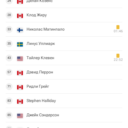
Дилан Козенс
24
Клод Жиру
28
Николас Матинпало
33
01:46
Линус Уллмарк
35
Тайлер Клевен
43
22:52
Дэвид Перрон
57
Ридли Грейг
71
Stephen Halliday
83
Джейк Сэндерсон
85