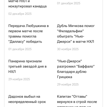
матче НХЛ и
01 декабря 2025
нокаутировал канадца
02 декабря 2025
Передача Любушкина в
Дубль Мичкова помог
первом матче после
"Филадельфии"
травмы помогла
обыграть "Нью-
"Далласу" победить
Джерси" в матче НХЛ
01 декабря 2025
30 ноября 2025
Панарина признали
"Нью-Джерси"
третьей звездой дня в
разгромил "Баффало"
НХЛ
благодаря дублю
Грицюка
29 ноября 2025
29 ноября 2025
Дадонов выбыл на
Капитан "Оттавы"
неопределенный срок
вернулся в строй после