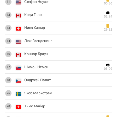
Стефан Ноусен
11
00:36
Коди Гласс
12
52:24
Нико Хишир
13
29:32
Люк Гленденинг
14
Коннор Браун
16
Шимон Немец
17
05:09
Ондржей Палат
18
Якоб Маркстрем
25
Тимо Майер
28