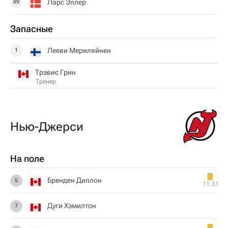
Ларс Эллер
89
Запасные
Лееви Мериляйнен
1
Трэвис Грин
Тренер
Нью-Джерси
На поле
Бренден Диллон
5
11:31
Дуги Хэмилтон
7