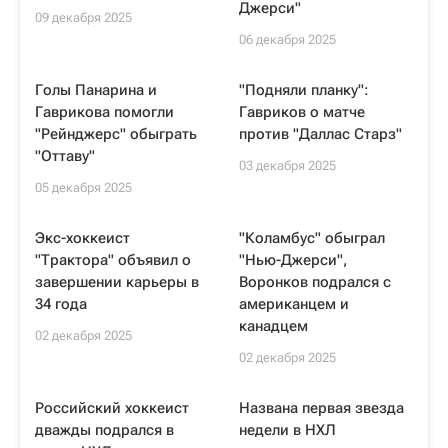
Джерси"
09 декабря 2025
06 декабря 2025
Голы Панарина и
"Подняли планку":
Гаврикова помогли
Гавриков о матче
"Рейнджерс" обыграть
против "Даллас Старз"
"Оттаву"
03 декабря 2025
05 декабря 2025
Экс-хоккеист
"Коламбус" обыграл
"Трактора" объявил о
"Нью-Джерси",
завершении карьеры в
Воронков подрался с
34 года
американцем и
канадцем
02 декабря 2025
02 декабря 2025
Российский хоккеист
Названа первая звезда
дважды подрался в
недели в НХЛ