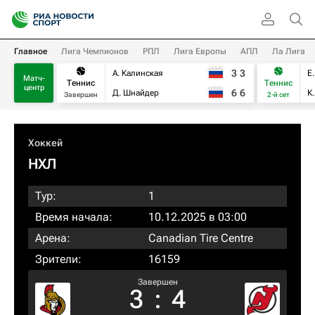
Главное
Лига Чемпионов
РПЛ
Лига Европы
АПЛ
Ла Лига
3
3
А. Калинская
Е
Матч-
Теннис
Теннис
центр
6
6
Д. Шнайдер
К
Завершен
2-й сет
Хоккей
НХЛ
Тур:
1
Время начала:
10.12.2025 в 03:00
Арена:
Canadian Tire Centre
Зрители:
16159
Завершен
3
:
4