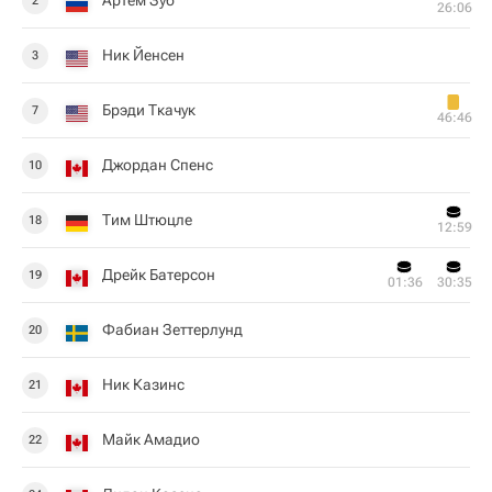
Артем Зуб
2
26:06
Ник Йенсен
3
Брэди Ткачук
7
46:46
Джордан Спенс
10
Тим Штюцле
18
12:59
Дрейк Батерсон
19
01:36
30:35
Фабиан Зеттерлунд
20
Ник Казинс
21
Майк Амадио
22