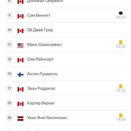
Донован Себранго
6
Сэм Беннетт
9
06:27
Эй Джей Грир
10
Маки Самоскевич
11
23:22
Сэм Райнхарт
13
Антон Лунделль
15
Эван Родригес
17
33:52
Картер Верхаг
23
Увис Янис Балинскис
26
14:04