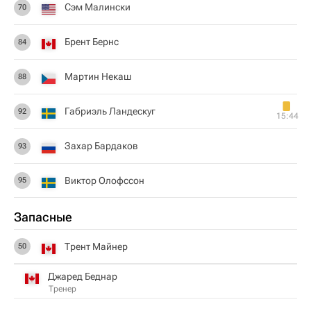
Сэм Малински
70
Брент Бернс
84
Мартин Некаш
88
Габриэль Ландескуг
92
15:44
Захар Бардаков
93
Виктор Олофссон
95
Запасные
Трент Майнер
50
Джаред Беднар
Тренер