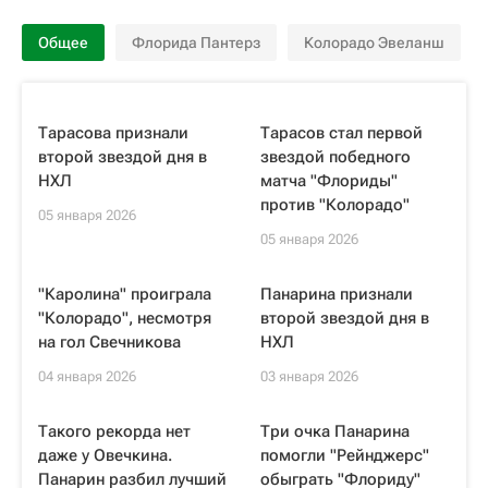
Общее
Флорида Пантерз
Колорадо Эвеланш
Тарасова признали
Тарасов стал первой
второй звездой дня в
звездой победного
НХЛ
матча "Флориды"
против "Колорадо"
05 января 2026
05 января 2026
"Каролина" проиграла
Панарина признали
"Колорадо", несмотря
второй звездой дня в
на гол Свечникова
НХЛ
04 января 2026
03 января 2026
Такого рекорда нет
Три очка Панарина
даже у Овечкина.
помогли "Рейнджерс"
Панарин разбил лучший
обыграть "Флориду"