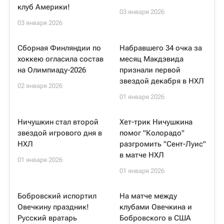
клуб Америки!
03 января 2026
03 января 2026
Сборная Финляндии по
Набравшего 34 очка за
хоккею огласила состав
месяц Макдэвида
на Олимпиаду-2026
признали первой
звездой декабря в НХЛ
02 января 2026
01 января 2026
Ничушкин стал второй
Хет-трик Ничушкина
звездой игрового дня в
помог "Колорадо"
НХЛ
разгромить "Сент-Луис"
в матче НХЛ
01 января 2026
01 января 2026
Бобровский испортил
На матче между
Овечкину праздник!
клубами Овечкина и
Русский вратарь
Бобровского в США