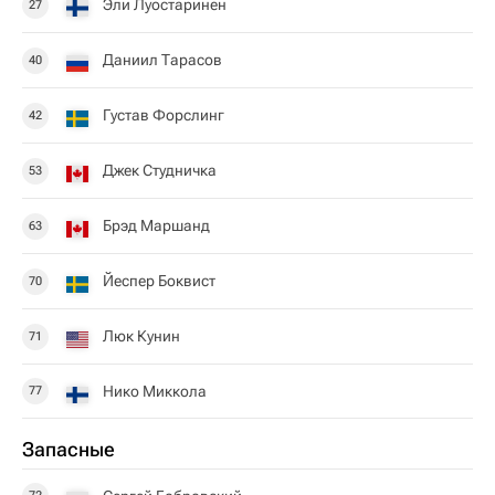
Эли Луостаринен
27
Даниил Тарасов
40
Густав Форслинг
42
Джек Студничка
53
Брэд Маршанд
63
Йеспер Боквист
70
Люк Кунин
71
Нико Миккола
77
Запасные