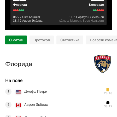
Флорида
Колорадо
06:27
Сэм Беннетт
11:51
Арттури Лехконен
38:12
Аарон Экблад
(
Джош Мэнсон
,
Брок Нельсон
)
О матче
Протокол
Статистика
Новости коман
Флорида
На поле
Джефф Петри
2
28:48
Аарон Экблад
5
38:12