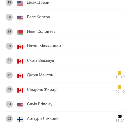
Джек Дрери
18
Росс Колтон
20
Илья Соловьев
28
Натан Маккиннон
29
Скотт Веджвуд
41
Джош Мэнсон
42
18:49
Самуэль Жирар
49
46:46
Gavin Brindley
54
Арттури Лехконен
62
11:51