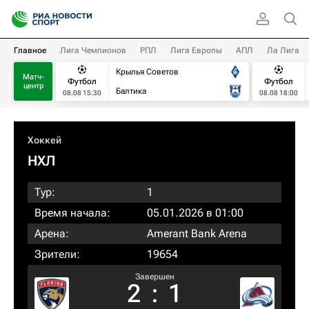
Главное
Лига Чемпионов
РПЛ
Лига Европы
АПЛ
Ла Лига
Крылья Советов
Матч-
Футбол
Футбол
центр
Балтика
08.08 15:30
08.08 18:00
Хоккей
НХЛ
Тур:
1
Время начала:
05.01.2026 в 01:00
Арена:
Amerant Bank Arena
Зрители:
19654
Завершен
2
:
1