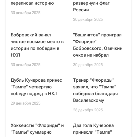
переписал историю
развернули флаг
России
30 декабря 2025
30 декабря 2025
Бобровский занял
"Вашингтон" проиграл
чистое восьмое место в
"Флориде"
истории по победам в
Бобровского, Овечкин
НХЛ
очков не набрал
30 декабря 2025
30 декабря 2025
Дубль Кучерова принес
Тренер "Флориды"
"Тампе" четвертую
заявил, что "Тампа"
победу подряд в НХЛ
победила благодаря
Василевскому
29 декабря 2025
28 декабря 2025
Хоккеисты "Флориды" и
Два гола Кучерова
"Тампы" суммарно
принесли "Тампе"