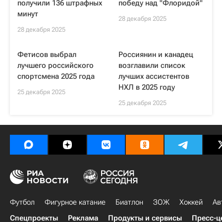
получили 136 штрафных
победу над "Флоридой"
минут
28 декабря 2025
28 декабря 2025
Фетисов выбрал
Россиянин и канадец
лучшего российского
возглавили список
спортсмена 2025 года
лучших ассистентов
НХЛ в 2025 году
25 декабря 2025
25 декабря 2025
Футбол
Фигурное катание
Биатлон
ЗОЖ
Хоккей
Ав
Спецпроекты
Реклама
Продукты и сервисы
Пресс-ц