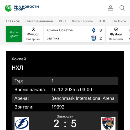
Главное
Лига Чемпионов
РПЛ
Лига Европы
АПЛ
Ла Лига
0
Крылья Советов
Матч-
Футбол
Футбол
центр
2
Балтика
Завершен
Завершен
Хоккей
НХЛ
Тур:
1
Время начала:
16.12.2025 в 03:00
Арена:
Benchmark International Arena
Зрители:
19092
Завершен
2
:
5