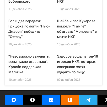
Бобровского
НХЛ
11 декабря 2025
10 декабря 2025
Гол и две передачи
Шайба и пас Кучерова
Грицюка помогли "Нью-
помогли "Тампе"
Джерси" победить
обыграть "Монреаль" в
"Оттаву"
матче НХЛ
10 декабря 2025
10 декабря 2025
"Невозможно заменить,
Задоров вошел в топ-10
всем нужно стараться":
игроков НХЛ, которых
Кросби поддержал
соперники хотят
Малкина
ударить по лицу
10 декабря 2025
09 декабря 2025