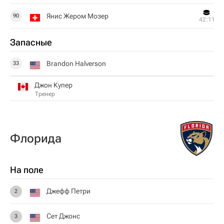
Янис Жером Мозер
90
42:11
Запасные
Brandon Halverson
33
Джон Купер
Тренер
Флорида
На поле
Джефф Петри
2
Сет Джонс
3