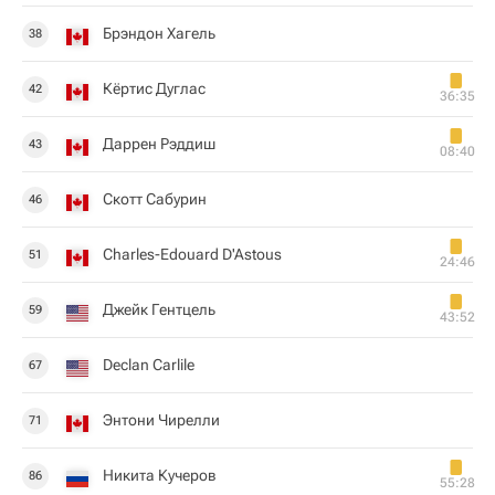
Брэндон Хагель
38
Кёртис Дуглас
42
36:35
Даррен Рэддиш
43
08:40
Скотт Сабурин
46
Charles-Edouard D'Astous
51
24:46
Джейк Гентцель
59
43:52
Declan Carlile
67
Энтони Чирелли
71
Никита Кучеров
86
55:28