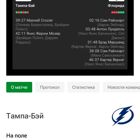
Тампа-Бэй
Флорида
39:27
Maxwell Crozier
02:16
Сэм Райнхарт
(
Оливер Бьеркстранд
,
Брэйден
(
Аарон Экблад
)
Пойнт
)
03:48
Антон Лунделль
42:11
Янис Жером Мозер
(
Увис Янис Балинскис
,
Сет
(
Брэйден Пойнт
,
Даррен
Джонс
)
Рэддиш
)
31:48
Брэд Маршанд
(
Картер Верхаг
,
Аарон Экблад
)
38:08
Сэм Райнхарт
(
Маки Самоскевич
)
46:37
Картер Верхаг
(
Увис Янис Балинскис
)
О матче
Протокол
Статистика
Новости коман
Тампа-Бэй
На поле