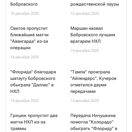
Бобровского
рождественской паузы
16 декабря 2025
15 декабря 2025
Свитов пропустит
Маршан назвал
ближайшие матчи
Бобровского лучшим
"Авангарда" из-за
вратарем НХЛ
операции
14 декабря 2025
14 декабря 2025
"Флорида" благодаря
"Тампа" проиграла
шатауту Бобровского
"Айлендерс", Кучеров
обыграла "Даллас" в
отметился двумя
НХЛ
передачами
14 декабря 2025
14 декабря 2025
Грицюк пропустит два
Передача Ничушкина
матча НХЛ из-за
помогла "Колорадо"
травмы
обыграть "Флориду" в