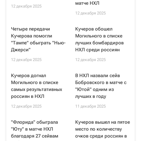
матче НХЛ
12 декабря 2025
12 декабря 2025
Четыре передачи
Кучеров обошел
Кучерова помогли
Могильного в списке
"Тампе" обыграть "Нью-
лучших бомбардиров
Джерси"
НХЛ среди россиян
12 декабря 2025
12 декабря 2025
Кучеров догнал
В НХЛ назвали сейв
Могильного в списке
Бобровского в матче с
самых результативных
"Ютой" одним из
россиян в НХЛ
лучших в году
12 декабря 2025
11 декабря 2025
"Флорида" обыграла
Кучеров вышел на пятое
"Юту" в матче НХЛ
место по количеству
благодаря 27 сейвам
очков среди россиян в