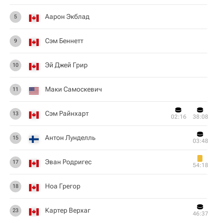
Аарон Экблад
5
Сэм Беннетт
9
Эй Джей Грир
10
Маки Самоскевич
11
Сэм Райнхарт
13
02:16
38:08
Антон Лунделль
15
03:48
Эван Родригес
17
54:18
Ноа Грегор
18
Картер Верхаг
23
46:37