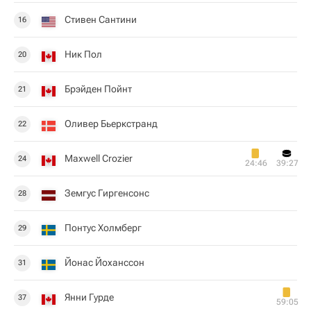
Стивен Сантини
16
Ник Пол
20
Брэйден Пойнт
21
Оливер Бьеркстранд
22
Maxwell Crozier
24
24:46
39:27
Земгус Гиргенсонс
28
Понтус Холмберг
29
Йонас Йоханссон
31
Янни Гурде
37
59:05