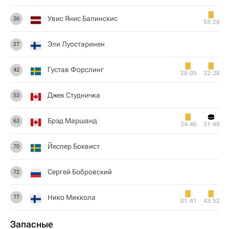
Увис Янис Балинскис
26
55:28
Эли Луостаринен
27
Густав Форслинг
42
28:05
32:38
Джек Студничка
53
Брэд Маршанд
63
24:46
31:48
Йеспер Боквист
70
Сергей Бобровский
72
Нико Миккола
77
01:41
43:52
Запасные