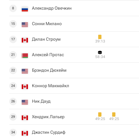
Александр Овечкин
8
Сонни Милано
15
Дилан Строум
17
39:13
Алексей Протас
21
58:34
Брэндон Дюхейм
22
Коннор Макмайкл
24
Ник Дауд
26
Хендрик Лапьер
29
49:25
49:25
Джастин Сурдиф
34