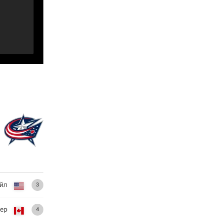
йл
3
гер
4