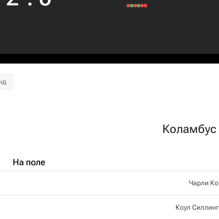
нд
Коламбус
На поле
Чарли Ко
Коул Силлин