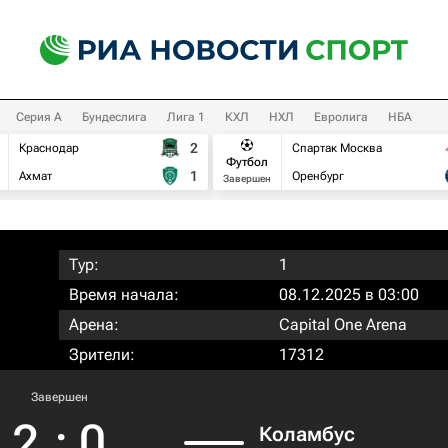
Серия А
Бундеслига
Лига 1
КХЛ
НХЛ
Евролига
НБА
2
Краснодар
Спартак Москва
Футбол
1
Ахмат
Оренбург
Завершен
Тур:
1
Время начала:
08.12.2025 в 03:00
Арена:
Capital One Arena
Зрители:
17312
Завершен
2
:
0
Коламбус