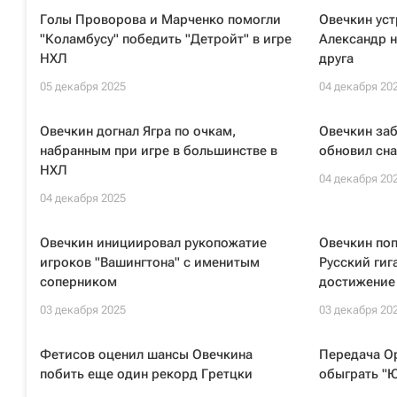
Голы Проворова и Марченко помогли
Овечкин уст
"Коламбусу" победить "Детройт" в игре
Александр н
НХЛ
друга
05 декабря 2025
04 декабря 20
Овечкин догнал Ягра по очкам,
Овечкин заб
набранным при игре в большинстве в
обновил сна
НХЛ
04 декабря 20
04 декабря 2025
Овечкин инициировал рукопожатие
Овечкин поп
игроков "Вашингтона" с именитым
Русский гиг
соперником
достижение
03 декабря 2025
03 декабря 20
Фетисов оценил шансы Овечкина
Передача Ор
побить еще один рекорд Гретцки
обыграть "Ю