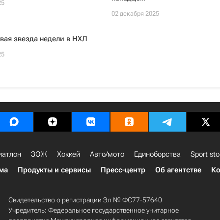
25
02 декабря 2025
вая звезда недели в НХЛ
25
иатлон
ЗОЖ
Хоккей
Авто/мото
Единоборства
Sport sto
ма
Продукты и сервисы
Пресс-центр
Об агентстве
Ко
Свидетельство о регистрации Эл № ФС77-57640
Учредитель: Федеральное государственное унитарное