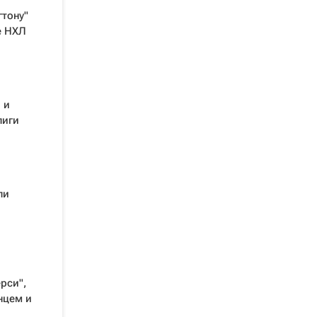
гтону"
е НХЛ
 и
лиги
ли
рси",
нцем и