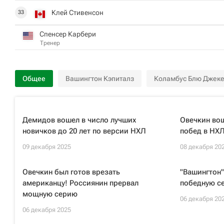
Клей Стивенсон
33
Спенсер Карбери
Тренер
Общее
Вашингтон Кэпиталз
Коламбус Блю Джеке
Демидов вошел в число лучших
Овечкин вош
новичков до 20 лет по версии НХЛ
побед в НХ
09 декабря 2025
08 декабря 20
Овечкин был готов врезать
"Вашингтон"
американцу! Россиянин прервал
победную с
мощную серию
06 декабря 20
06 декабря 2025