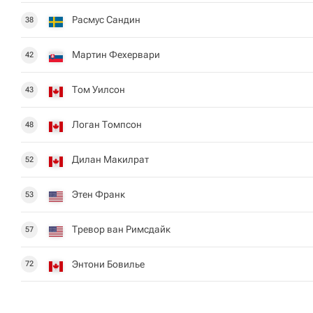
Расмус Сандин
38
Мартин Фехервари
42
Том Уилсон
43
Логан Томпсон
48
Дилан Макилрат
52
Этен Франк
53
Тревор ван Римсдайк
57
Энтони Бовилье
72