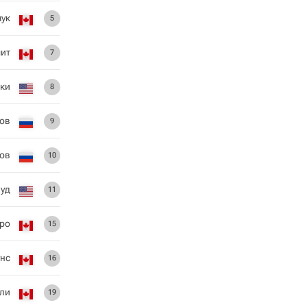
чук
5
ит
7
ски
8
ов
9
ов
10
уд
11
ро
15
унс
16
ли
19