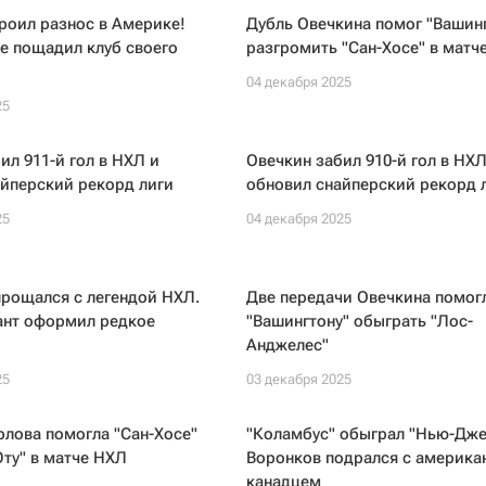
роил разнос в Америке!
Дубль Овечкина помог "Вашин
е пощадил клуб своего
разгромить "Сан-Хосе" в матч
04 декабря 2025
25
ил 911-й гол в НХЛ и
Овечкин забил 910-й гол в НХЛ
йперский рекорд лиги
обновил снайперский рекорд 
25
04 декабря 2025
рощался с легендой НХЛ.
Две передачи Овечкина помог
ант оформил редкое
"Вашингтону" обыграть "Лос-
Анджелес"
25
03 декабря 2025
лова помогла "Сан-Хосе"
"Коламбус" обыграл "Нью-Дже
ту" в матче НХЛ
Воронков подрался с америка
канадцем