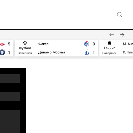
5
0
Факел
М. Ан
Футбол
Теннис
1
1
Динамо Москва
К. Пл
Завершен
Завершен