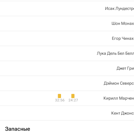
Исак Лундест
Шон Монах
Егор Чина
Лука Дель Бел Бел
Джет Гр
Дэймон Северс
Кирилл Марчен
32:56
24:27
Кент Джонс
Запасные