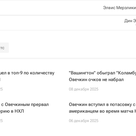
Элвис Мерзлики
Дин 
тс
ел в топ-9 по количеству
"Вашингтон" обыграл "Коламбу
Л
Овечкин очков не набрал
25
08 декабря 2025
 с Овечкиным прервал
Овечкин вступил в потасовку с
ерию в НХЛ
американцем во время матча
25
06 декабря 2025