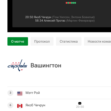
20:50
Якоб Чичрун
(
Том Уилсон
,
Энтони Бовилье
)
58:34
Алексей Протас
(
Мартин Фехервари
)
О матче
Протокол
Статистика
Новости кома
Вашингтон
Мэтт Рой
3
Якоб Чичрун
6
20:50