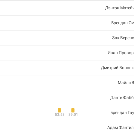
Дэнтон Матей
Брендан См
Зак Верен
Иван Провор
Дмитрий Воронк
Майлс В
Данте Фабб
Брендан Га
53:53
39:01
Адам Фантил