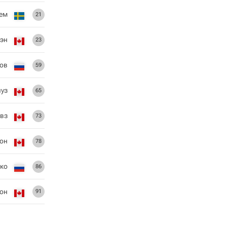
рем
21
эн
23
хов
59
луз
65
ивз
73
он
78
ко
86
он
91