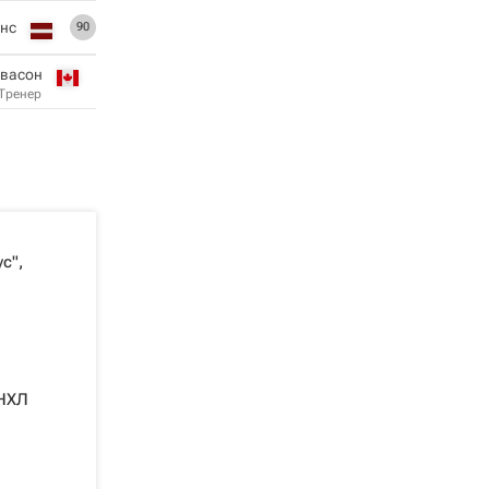
нс
90
Эвасон
Тренер
с",
 НХЛ