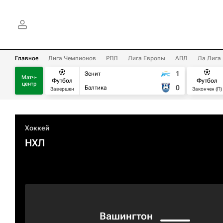
Главное
Лига Чемпионов
РПЛ
Лига Европы
АПЛ
Ла Лига
1
Зенит
Матч-
Футбол
Футбол
центр
0
Балтика
Завершен
Закончен (П)
Хоккей
НХЛ
Вашингтон