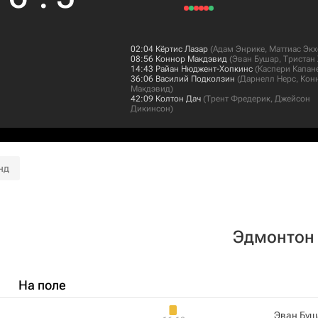
02:04
Кёртис Лазар
(
Адам Энрике
,
Маттиас Эк
08:56
Коннор Макдэвид
(
Эван Бушар
,
Тристан
14:43
Райан Нюджент-Хопкинс
(
Каспери Капан
36:06
Василий Подколзин
(
Дарнелл Нерс
,
Кон
Макдэвид
)
42:09
Колтон Дач
(
Трент Фредерик
,
Джейсон
Дикинсон
)
нд
Эдмонтон
На поле
Эван Буш