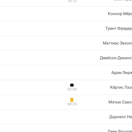
16:12
Коннор Мёр
Трент Фредер
Маттиас Экхол
Джейсон Дикинс
Адам Энри
Кёртис Ла
02:04
Мэтью Саво
60:25
Дарнелл Не
Джек Рослов