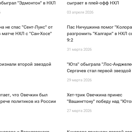
обыграл "Эдмонтон" в НХЛ
сыграет в плей-офф НХЛ
6
03 апреля 2026
ча не спас "Сент-Луис" от
Пас Ничушкина помог "Колора
 матче НХЛ с "Сан-Хосе"
разгромить "Калгари" в НХЛ с
9:2
31 марта 2026
ризнали второй звездой
"Юта" обыграла "Лос-Анджелес
Сергачев стал первой звездой
29 марта 2026
тает, что Овечкин был
Хет-трик Овечкина принес
трече политиков из России
"Вашингтону" победу над "Юто
27 марта 2026