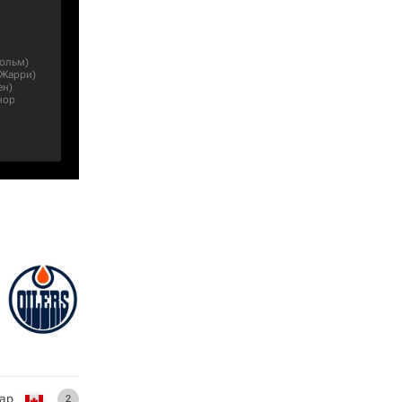
хольм
)
 Жарри
)
ен
)
нор
ар
2