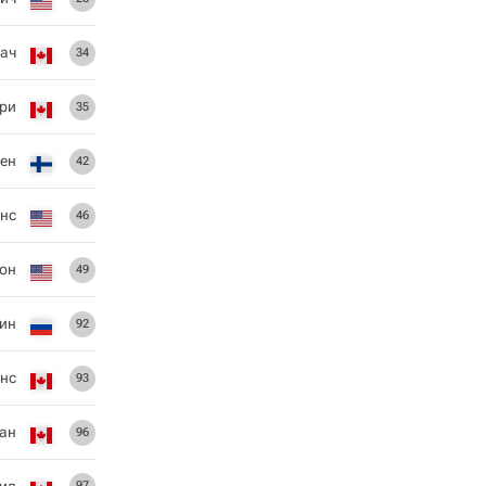
ач
34
ри
35
ен
42
нс
46
он
49
ин
92
нс
93
ан
96
ид
97