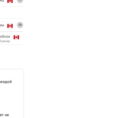
эм
39
Ноблок
Тренер
вездой
ет не