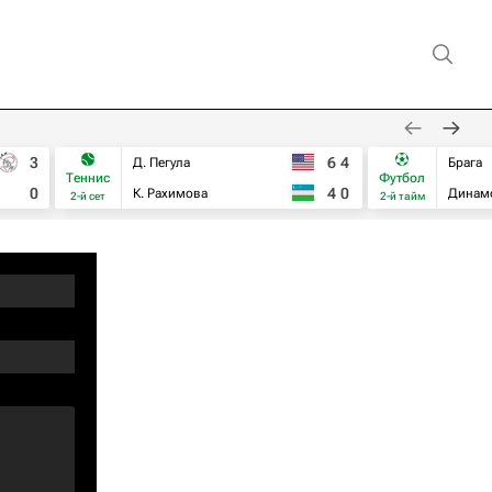
3
6
4
Д. Пегула
Брага
Теннис
Футбол
0
4
0
К. Рахимова
Динам
2-й сет
2-й тайм