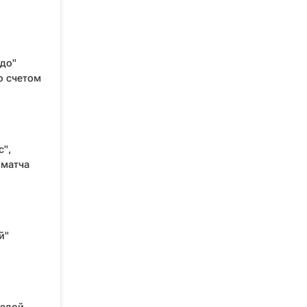
до"
о счетом
",
 матча
й"