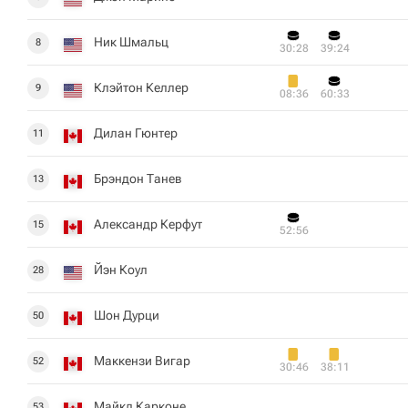
Ник Шмальц
8
30:28
39:24
Клэйтон Келлер
9
08:36
60:33
Дилан Гюнтер
11
Брэндон Танев
13
Александр Керфут
15
52:56
Йэн Коул
28
Шон Дурци
50
Маккензи Вигар
52
30:46
38:11
Майкл Карконе
53