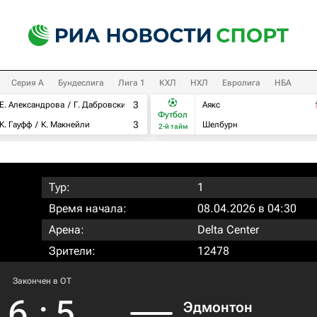
Серия А
Бундеслига
Лига 1
КХЛ
НХЛ
Евролига
НБА
3
Е. Александрова
Г. Дабровски
Аякс
Футбол
3
К. Гауфф
К. Макнейли
Шелбурн
2-й тайм
Тур:
1
Время начала:
08.04.2026 в 04:30
Арена:
Delta Center
Зрители:
12478
Закончен в OT
6
:
5
Эдмонтон