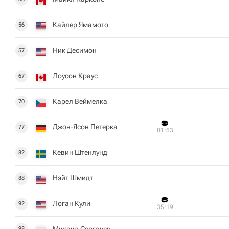
Кайлер Ямамото
56
Ник Десимон
57
Лоусон Краус
67
Карел Веймелка
70
Джон-Ясон Петерка
77
01:53
Кевин Штенлунд
82
Нэйт Шмидт
88
Логан Кули
92
35:19
Михаил Сергачев
98