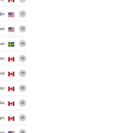
фи
5
ик
10
ьм
14
он
16
ке
19
зар
20
йя
22
рс
25
ич
28