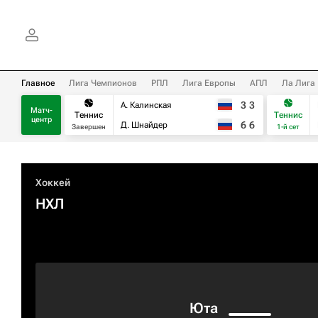
Главное
Лига Чемпионов
РПЛ
Лига Европы
АПЛ
Ла Лига
3
3
А. Калинская
Матч-
Теннис
Теннис
центр
6
6
Д. Шнайдер
Завершен
1-й сет
Хоккей
НХЛ
Юта