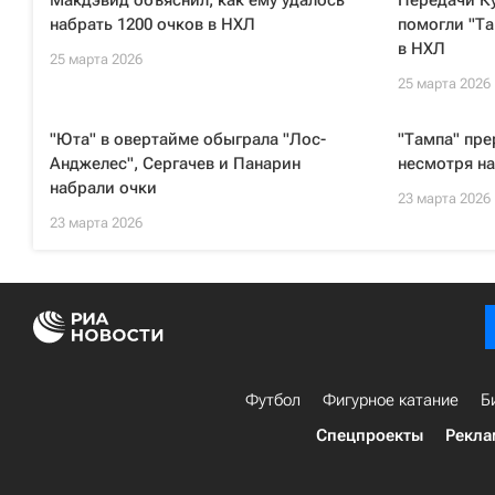
Макдэвид объяснил, как ему удалось
Передачи Ку
набрать 1200 очков в НХЛ
помогли "Та
в НХЛ
25 марта 2026
25 марта 2026
"Юта" в овертайме обыграла "Лос-
"Тампа" пре
Анджелес", Сергачев и Панарин
несмотря на
набрали очки
23 марта 2026
23 марта 2026
Футбол
Фигурное катание
Б
Спецпроекты
Рекла