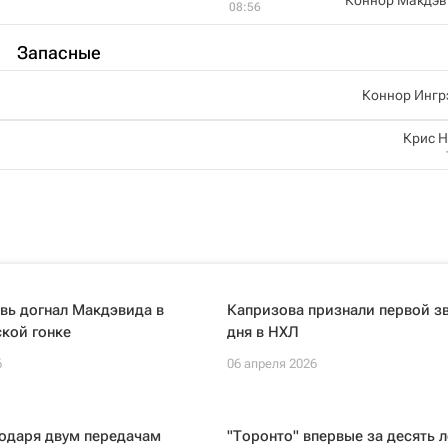
08:56
Запасные
Коннор Ингр
Крис 
вь догнал Макдэвида в
Капризова признали первой з
кой гонке
дня в НХЛ
6
06 апреля 2026
годаря двум передачам
"Торонто" впервые за десять л