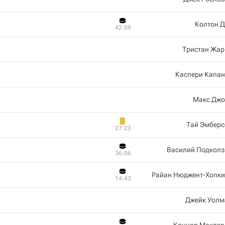
Колтон Д
42:09
Тристан Жар
Каспери Капан
Макс Джо
Тай Эмберс
27:23
Василий Подколз
36:06
Райан Нюджент-Хопки
14:43
Джейк Уолм
Коннор Макдэв