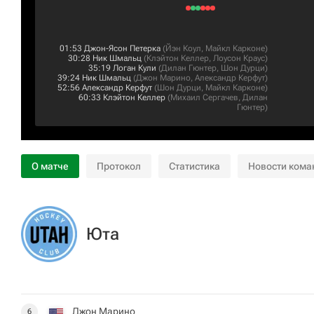
01:53
Джон-Ясон Петерка
(
Йэн Коул
,
Майкл Карконе
)
30:28
Ник Шмальц
(
Клэйтон Келлер
,
Лоусон Краус
)
35:19
Логан Кули
(
Дилан Гюнтер
,
Шон Дурци
)
39:24
Ник Шмальц
(
Джон Марино
,
Александр Керфут
)
52:56
Александр Керфут
(
Шон Дурци
,
Майкл Карконе
)
60:33
Клэйтон Келлер
(
Михаил Сергачев
,
Дилан
Гюнтер
)
О матче
Протокол
Статистика
Новости кома
Юта
Джон Марино
6