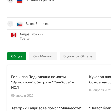
Витек Ванечек
41
Андре Туриньи
Тренер
Общее
Юта Маммот
Эдмонтон Ойлерз
Гол и пас Подколзина помогли
Кучеров вно
"Эдмонтону" обыграть "Сан-Хосе" в
бомбардирс
НХЛ
07 апреля 202
09 апреля 2026
Хет-трик Капризова помог "Миннесоте"
"Вегас" бла