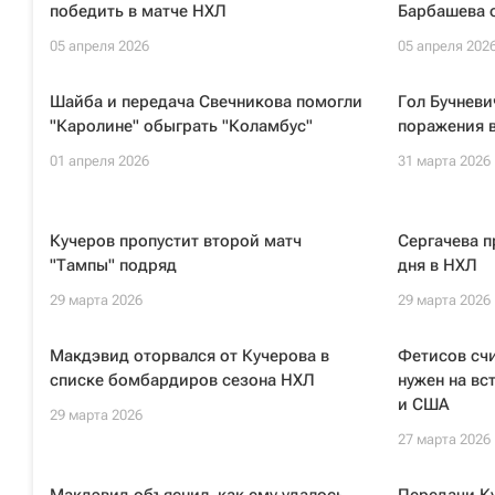
победить в матче НХЛ
Барбашева 
05 апреля 2026
05 апреля 202
Шайба и передача Свечникова помогли
Гол Бучневи
"Каролине" обыграть "Коламбус"
поражения в
01 апреля 2026
31 марта 2026
Кучеров пропустит второй матч
Сергачева п
"Тампы" подряд
дня в НХЛ
29 марта 2026
29 марта 2026
Макдэвид оторвался от Кучерова в
Фетисов счи
списке бомбардиров сезона НХЛ
нужен на вс
и США
29 марта 2026
27 марта 2026