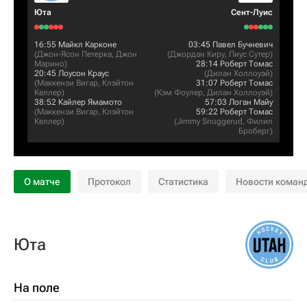
Юта
Сент-Луис
16:55
Майкл Карконе
03:45
Павел Бучневич
(
Джон-Ясон Петерка
,
Джон
(
Джордан Киру
,
Пиус Сутер
)
Марино
)
28:14
Роберт Томас
20:45
Лоусон Краус
(
Дилан Холлоуэй
)
(
Маккензи Вигар
,
Клэйтон
31:07
Роберт Томас
Келлер
)
(
Кэм Фоулер
,
Дилан Холлоуэй
)
38:52
Кайлер Ямамото
57:03
Логан Майу
(
Маккензи Вигар
,
Клэйтон
59:22
Роберт Томас
Келлер
)
(
Jimmy Snuggerud
,
Филип
Броберг
)
О матче
Протокол
Статистика
Новости коман
Юта
На поле