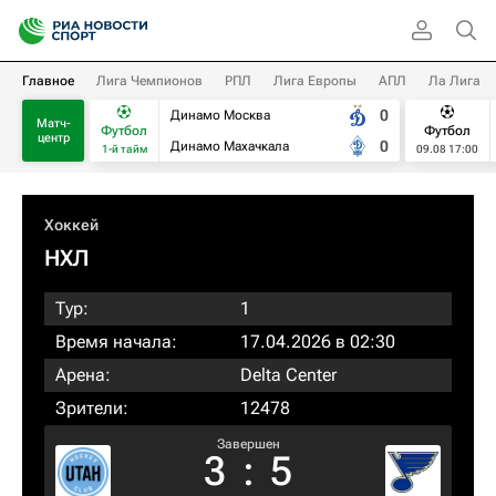
Главное
Лига Чемпионов
РПЛ
Лига Европы
АПЛ
Ла Лига
0
Динамо Москва
Матч-
Футбол
Футбол
центр
0
Динамо Махачкала
1-й тайм
09.08 17:00
Хоккей
НХЛ
Тур:
1
Время начала:
17.04.2026 в 02:30
Арена:
Delta Center
Зрители:
12478
Завершен
3
:
5