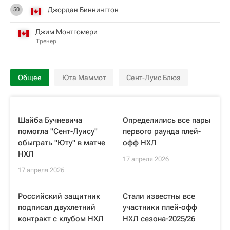
Джордан Биннингтон
50
Джим Монтгомери
Тренер
Общее
Юта Маммот
Сент-Луис Блюз
Шайба Бучневича
Определились все пары
помогла "Сент-Луису"
первого раунда плей-
обыграть "Юту" в матче
офф НХЛ
НХЛ
17 апреля 2026
17 апреля 2026
Российский защитник
Стали известны все
подписал двухлетний
участники плей-офф
контракт с клубом НХЛ
НХЛ сезона-2025/26