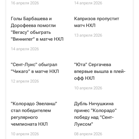
16 апреля 2026
14 апреля 2026
Голы Барбашева и
Капризов пропустит
Дорофеева помогли
матч НХЛ
"Вегасу" обыграть
13 апреля 2026
"Виннипег" в матче НХЛ
14 апреля 2026
"Сент-Луис" обыграл
"Юта" Сергачева
"Чикаго" в матче НХЛ
впервые вышла в плей-
офф НХЛ
12 апреля 2026
10 апреля 2026
"Колорадо Эвеланш"
Дубль Ничушкина
стал победителем
принес "Колорадо"
регулярного
победу над "Сент-
чемпионата НХЛ
Луисом"
10 апреля 2026
08 апреля 2026