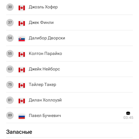
Джоэль Хофер
30
Джек Финли
37
Далибор Дворски
54
Колтон Парайко
55
Джейк Нейборс
63
Тайлер Такер
75
Дилан Холлоуэй
81
Павел Бучневич
89
03:45
Запасные