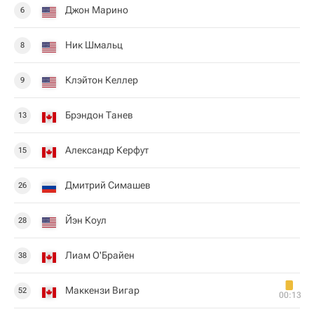
Джон Марино
6
Ник Шмальц
8
Клэйтон Келлер
9
Брэндон Танев
13
Александр Керфут
15
Дмитрий Симашев
26
Йэн Коул
28
Лиам О'Брайен
38
Маккензи Вигар
52
00:13