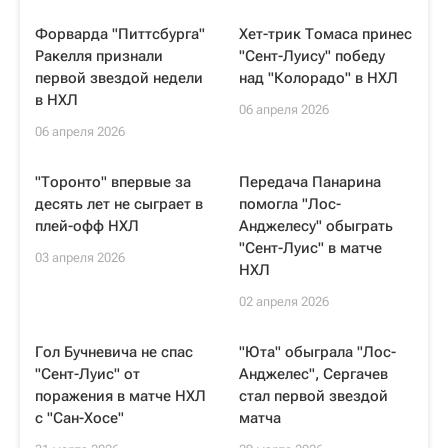
Форварда "Питтсбурга"
Хет-трик Томаса принес
Ракелля признали
"Сент-Луису" победу
первой звездой недели
над "Колорадо" в НХЛ
в НХЛ
06 апреля 2026
06 апреля 2026
"Торонто" впервые за
Передача Панарина
десять лет не сыграет в
помогла "Лос-
плей-офф НХЛ
Анджелесу" обыграть
"Сент-Луис" в матче
03 апреля 2026
НХЛ
02 апреля 2026
Гол Бучневича не спас
"Юта" обыграла "Лос-
"Сент-Луис" от
Анджелес", Сергачев
поражения в матче НХЛ
стал первой звездой
с "Сан-Хосе"
матча