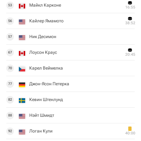
Майкл Карконе
53
16:55
Кайлер Ямамото
56
38:52
Ник Десимон
57
Лоусон Краус
67
20:45
Карел Веймелка
70
Джон-Ясон Петерка
77
Кевин Штенлунд
82
Нэйт Шмидт
88
Логан Кули
92
40:00