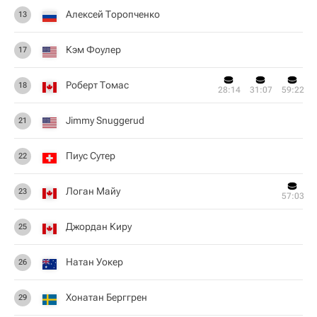
Алексей Торопченко
13
Кэм Фоулер
17
Роберт Томас
18
28:14
31:07
59:22
Jimmy Snuggerud
21
Пиус Сутер
22
Логан Майу
23
57:03
Джордан Киру
25
Натан Уокер
26
Хонатан Берггрен
29